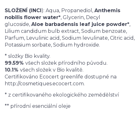
SLOŽENÍ (INCI
): Aqua, Propanediol,
Anthemis
nobilis flower water*
, Glycerin, Decyl
glucoside,
Aloe barbadensis leaf juice powder*
,
Lilium candidum bulb extract, Sodium benzoate,
Parfum, Levulinic acid, Sodium levulinate, Citric acid,
Potassium sorbate, Sodium hydroxide.
* složky Bio kvality.
99.59%
všech složek přírodního původu.
10.1%
všech složek v Bio kvalitě.
Certifikováno Ecocert greenlife dostupné na
http://cosmetiques.ecocert.com.
* z certifikovaného ekologického zemědělství
** přírodní esenciální oleje