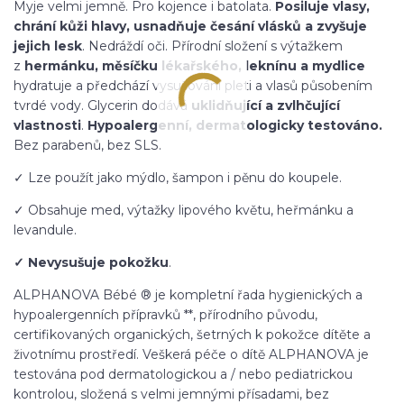
Myje velmi jemně. Pro kojence i batolata.
Posiluje vlasy,
chrání kůži hlavy, usnadňuje česání vlásků a zvyšuje
jejich lesk
. Nedráždí oči. Přírodní složení s výtažkem
z
hermánku, měsíčku lékařského, leknínu a mydlice
hydratuje a předchází vysušování pleti a vlasů působením
tvrdé vody. Glycerin dodává
uklidňující a zvlhčující
vlastnosti
.
Hypoalergenní, dermatologicky testováno.
Bez parabenů, bez SLS.
✓ Lze použít jako mýdlo, šampon i pěnu do koupele.
✓ Obsahuje med, výtažky lipového květu, heřmánku a
levandule.
✓ Nevysušuje pokožku
.
ALPHANOVA Bébé ® je kompletní řada hygienických a
hypoalergenních přípravků **, přírodního původu,
certifikovaných organických, šetrných k pokožce dítěte a
životnímu prostředí. Veškerá péče o dítě ALPHANOVA je
testována pod dermatologickou a / nebo pediatrickou
kontrolou, složená s velmi jemnými přísadami, bez