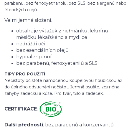
parabenu, bez fenoxyethanolu, bez SLS, bez alergenů nebo
éterických olejů.
Velmi jemné složení.
obsahuje výtažek z heřmánku, leknínu,
měsíčku lékařského a mydlice
nedráždí oči
bez esenciálních olejů
hypoalergenní
bez parabenů, fenoxyetanilů a SLS
TIPY PRO POUŽITÍ
Nečistoty očistěte namočenou koupelovou houbičkou až
do úplného odstranění nečistot. Jemně osušte, zejména
záhyby zadečku a kůže. Pro tvář, tělo a zadeček.
CERTIFIKACE
:
Další přednosti
: bez parabenů a konzervantů