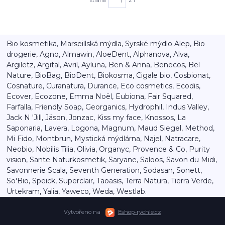
strana
z 1
Bio kosmetika, Marseillská mýdla, Syrské mýdlo Alep, Bio
drogerie, Agno, Almawin, AloeDent, Alphanova, Alva,
Argiletz, Argital, Avril, Ayluna, Ben & Anna, Benecos, Bel
Nature, BioBag, BioDent, Biokosma, Cigale bio, Cosbionat,
Cosnature, Curanatura, Durance, Eco cosmetics, Ecodis,
Ecover, Ecozone, Emma Noël, Eubiona, Fair Squared,
Farfalla, Friendly Soap, Georganics, Hydrophil, Indus Valley,
Jack N 'Jill, Jäson, Jonzac, Kiss my face, Knossos, La
Saponaria, Lavera, Logona, Magnum, Maud Siegel, Method,
Mi Fido, Montbrun, Mystická mýdlárna, Najel, Natracare,
Neobio, Nobilis Tilia, Olivia, Organyc, Provence & Co, Purity
vision, Sante Naturkosmetik, Saryane, Saloos, Savon du Midi,
Savonnerie Scala, Seventh Generation, Sodasan, Sonett,
So'Bio, Speick, Superclair, Taoasis, Terra Natura, Tierra Verde,
Urtekram, Yalia, Yaweco, Weda, Westlab.
Vytvořeno na
Eshop-rychle.cz