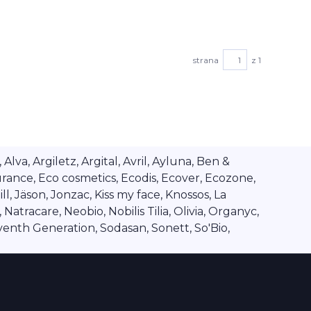
strana
z 1
va, Argiletz, Argital, Avril, Ayluna, Ben &
rance, Eco cosmetics, Ecodis, Ecover, Ecozone,
l, Jäson, Jonzac, Kiss my face, Knossos, La
tracare, Neobio, Nobilis Tilia, Olivia, Organyc,
venth Generation, Sodasan, Sonett, So'Bio,