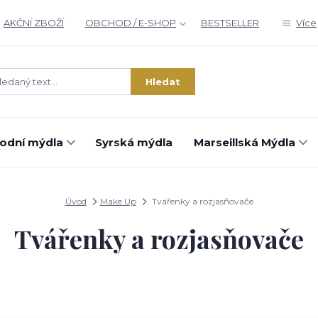
AKČNÍ ZBOŽÍ
OBCHOD / E-SHOP
BESTSELLER
Více
Hledat
rodní mýdla
Syrská mýdla
Marseillská Mýdla
Úvod
Make Up
Tvářenky a rozjasňovače
Tvářenky a rozjasňovače