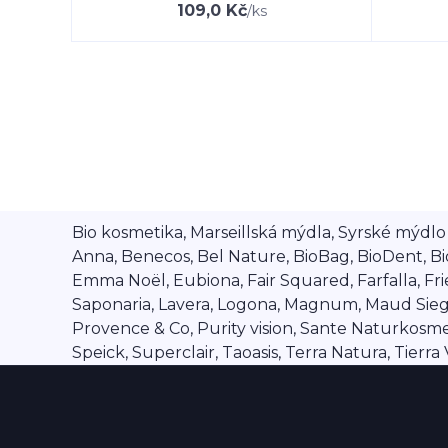
109,0 Kč
/
ks
Bio kosmetika, Marseillská mýdla, Syrské mýdlo A
Anna, Benecos, Bel Nature, BioBag, BioDent, Bi
Emma Noël, Eubiona, Fair Squared, Farfalla, Frien
Saponaria, Lavera, Logona, Magnum, Maud Siegel,
Provence & Co, Purity vision, Sante Naturkosmet
Speick, Superclair, Taoasis, Terra Natura, Tierr