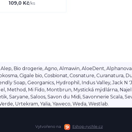
109,0 Kč
/
ks
lep, Bio drogerie, Agno, Almawin, AloeDent, Alphanova, Al
okosma, Cigale bio, Cosbionat, Cosnature, Curanatura, Du
dly Soap, Georganics, Hydrophil, Indus Valley, Jack N 'Jil
 Method, Mi Fido, Montbrun, Mystická mýdlárna, Najel, Na
ik, Saryane, Saloos, Savon du Midi, Savonnerie Scala, Se
a Verde, Urtekram, Yalia, Yaweco, Weda, Westlab.
Vytvořeno na
Eshop-rychle.cz