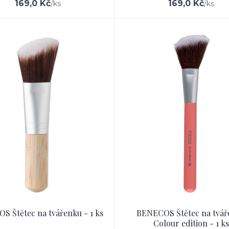
169,0 Kč
169,0 Kč
/
ks
/
ks
S Štětec na tvářenku - 1 ks
BENECOS Štětec na tvá
Colour edition - 1 ks