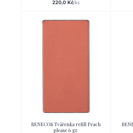
220,0 Kč
/
ks
BENECOS Tvářenka refill Peach
BENE
please 6 gr.