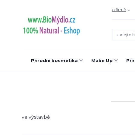
o firmě
Přírodní kosmetika
Make Up
Pří
ve výstavbě