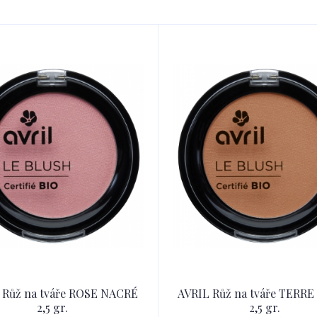
 Růž na tváře ROSE NACRÉ
AVRIL Růž na tváře TERRE
2,5 gr.
2,5 gr.