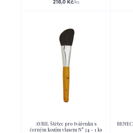
218,0 Kč
/
ks
AVRIL Štětec pro tvářenku s
BENECO
černým kozím vlasem N° 24 - 1 ks