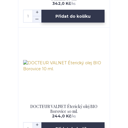
342,0 Kč
/
ks
Přidat do košíku
DOCTEUR VALNET Éterický olej BIO
Borovice 10 ml.
244,0 Kč
/
ks