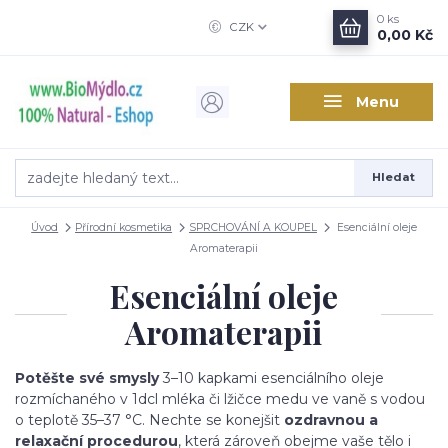
0
ks
CZK
0,00 Kč
Menu
Hledat
Úvod
Přírodní kosmetika
SPRCHOVÁNÍ A KOUPEL
Esenciální oleje
Aromaterapii
Esenciální oleje
Aromaterapii
Potěšte své smysly
3–10 kapkami esenciálního oleje
rozmíchaného v 1dcl mléka či lžičce medu ve vaně s vodou
o teplotě 35–37 °C. Nechte se konejšit
ozdravnou a
relaxační procedurou
, která zároveň obejme vaše tělo i