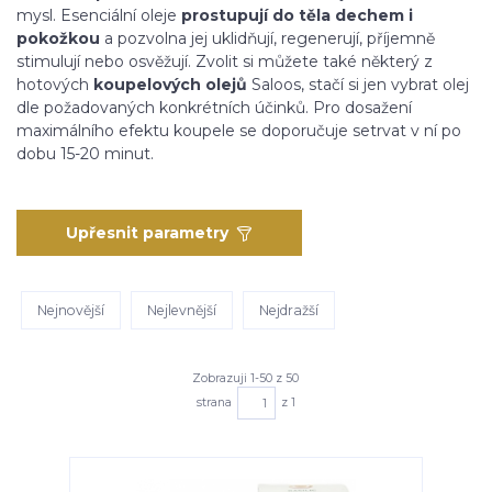
mysl. Esenciální oleje
prostupují do těla dechem i
pokožkou
a pozvolna jej uklidňují, regenerují, příjemně
stimulují nebo osvěžují. Zvolit si můžete také některý z
hotových
koupelových olejů
Saloos, stačí si jen vybrat olej
dle požadovaných konkrétních účinků. Pro dosažení
maximálního efektu koupele se doporučuje setrvat v ní po
dobu 15-20 minut.
Upřesnit parametry
Nejnovější
Nejlevnější
Nejdražší
Zobrazuji 1-50 z 50
strana
z 1