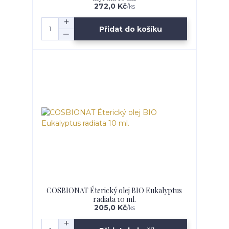
272,0 Kč
/
ks
Přidat do košíku
COSBIONAT Éterický olej BIO Eukalyptus
radiata 10 ml.
205,0 Kč
/
ks