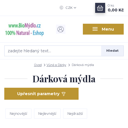
0
ks
CZK
0,00 Kč
Menu
Hledat
Úvod
Vůně a Dárky
Dárková mýdla
Dárková mýdla
Upřesnit parametry
Nejnovější
Nejlevnější
Nejdražší