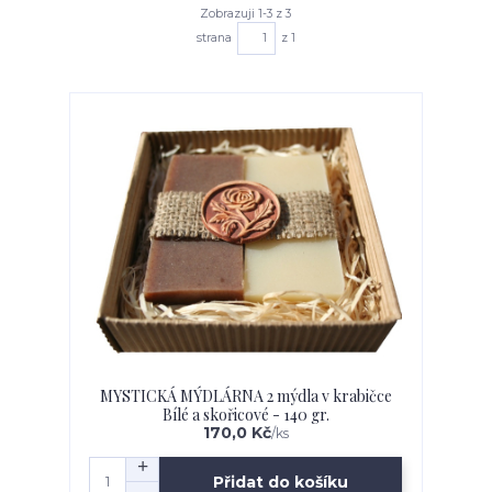
Zobrazuji 1-3 z 3
strana
z 1
MYSTICKÁ MÝDLÁRNA 2 mýdla v krabičce
Bílé a skořicové - 140 gr.
170,0 Kč
/
ks
Přidat do košíku