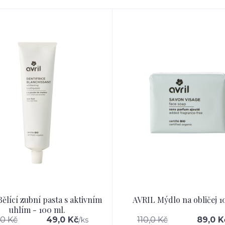
ělící zubní pasta s aktivním
AVRIL Mýdlo na obličej 1
uhlím - 100 ml.
,0 Kč
49,0 Kč
110,0 Kč
89,0 K
/
ks