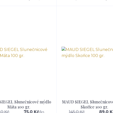
IEGEL Slunečnicové mýdlo
MAUD SIEGEL Slunečnicov
Máta 100 gr.
Skořice 100 gr.
,0 Kč
75,0 Kč
145,0 Kč
89,0 K
/
ks