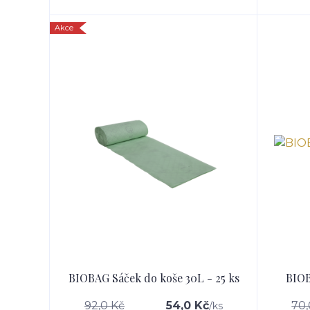
Akce
BIOBAG Sáček do koše 30L - 25 ks
BIOB
92,0 Kč
54,0 Kč
70,
/
ks