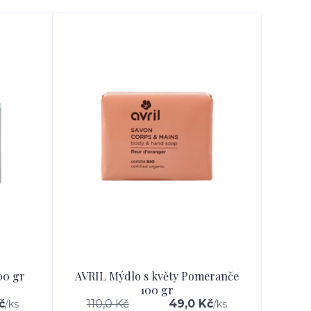
00 gr
AVRIL Mýdlo s květy Pomeranče
100 gr
č
110,0 Kč
49,0 Kč
/
ks
/
ks