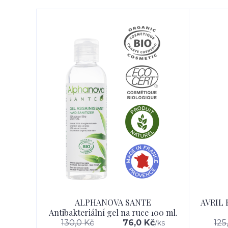
ALPHANOVA SANTE
AVRIL B
Antibakteriální gel na ruce 100 ml.
130,0 Kč
76,0 Kč
125
/
ks