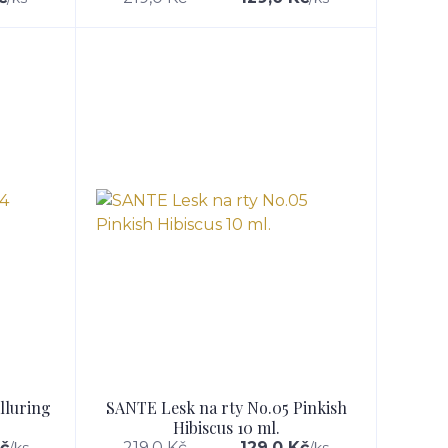
lluring
SANTE Lesk na rty No.05 Pinkish
Hibiscus 10 ml.
Kč
219,0 Kč
129,0 Kč