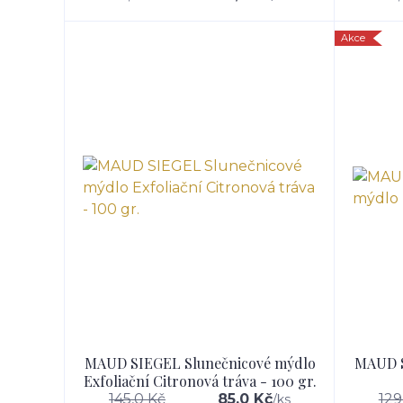
Akce
MAUD SIEGEL Slunečnicové mýdlo
MAUD S
Exfoliační Citronová tráva - 100 gr.
145,0 Kč
85,0 Kč
129
/
ks