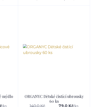
é mýdlo
ORGANYC Dětské čistící ubrousky
60 ks
č
140,0 Kč
79,0 Kč
/
ks
/
ks