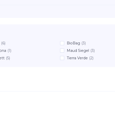
(6)
BioBag
(3)
ona
(1)
Maud Siegel
(3)
ett
(5)
Tierra Verde
(2)