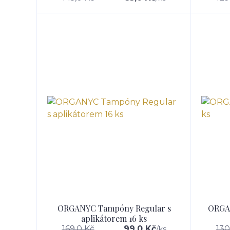
ORGANYC Tampóny Regular s
ORGA
aplikátorem 16 ks
169,0 Kč
99,0 Kč
130
/
ks