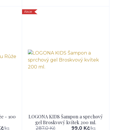
Akce
e - 100
LOGONA KIDS Šampon a sprchový
gel Broskvový kvítek 200 ml.
Kč
287,0 Kč
99,0 Kč
/
ks
/
ks