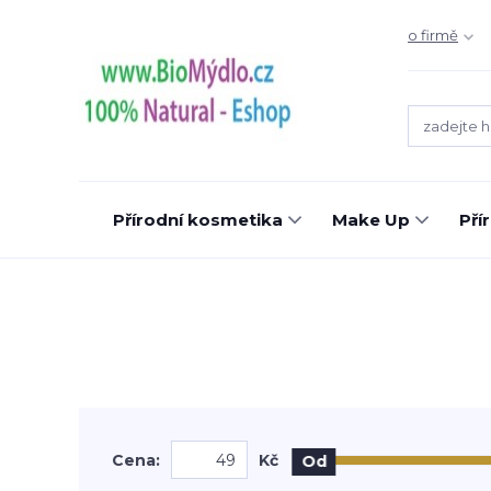
o firmě
Přírodní kosmetika
Make Up
Pří
Cena:
Kč
Od