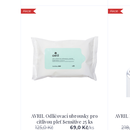
Akce
Akce
AVRIL Odličovací ubrousky pro
AVRIL
citlivou pleť Sensitive 25 ks
125,0 Kč
69,0 Kč
218
/
ks