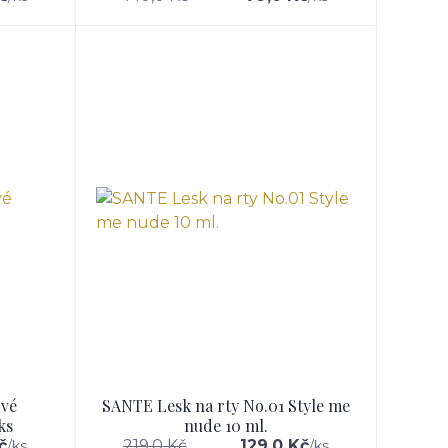
ové
SANTE Lesk na rty No.01 Style me
ks
nude 10 ml.
č
219,0 Kč
129,0 Kč
/
ks
/
ks