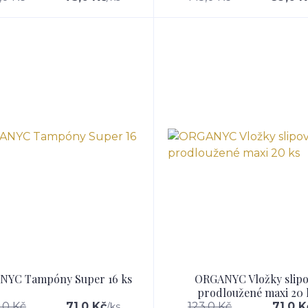
NYC Tampóny Super 16 ks
ORGANYC Vložky slip
prodloužené maxi 20 
,0 Kč
71,0 Kč
123,0 Kč
71,0 K
/
ks