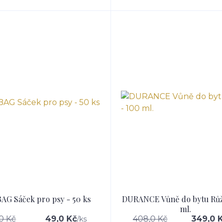
AG Sáček pro psy - 50 ks
DURANCE Vůně do bytu Růž
ml.
0 Kč
49,0 Kč
408,0 Kč
349,0 
/
ks