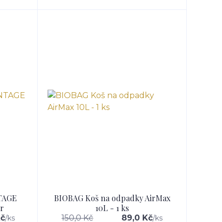
TAGE
BIOBAG Koš na odpadky AirMax
r
10L - 1 ks
Kč
150,0 Kč
89,0 Kč
/
ks
/
ks