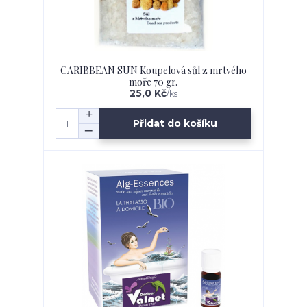
CARIBBEAN SUN Koupelová sůl z mrtvého
moře 70 gr.
25,0 Kč
/
ks
Přidat do košíku