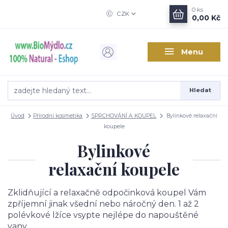
0
ks
CZK
0,00 Kč
Menu
Hledat
Úvod
Přírodní kosmetika
SPRCHOVÁNÍ A KOUPEL
Bylinkové relaxační
koupele
Bylinkové
relaxační koupele
Zklidňující a relaxačně odpočinková koupel Vám
zpříjemní jinak všední nebo náročný den. 1 až 2
polévkové lžíce vsypte nejlépe do napouštěné
vany.