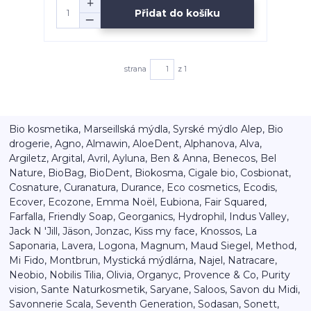
Přidat do košíku
strana
z 1
Bio kosmetika, Marseillská mýdla, Syrské mýdlo Alep, Bio
drogerie, Agno, Almawin, AloeDent, Alphanova, Alva,
Argiletz, Argital, Avril, Ayluna, Ben & Anna, Benecos, Bel
Nature, BioBag, BioDent, Biokosma, Cigale bio, Cosbionat,
Cosnature, Curanatura, Durance, Eco cosmetics, Ecodis,
Ecover, Ecozone, Emma Noël, Eubiona, Fair Squared,
Farfalla, Friendly Soap, Georganics, Hydrophil, Indus Valley,
Jack N 'Jill, Jäson, Jonzac, Kiss my face, Knossos, La
Saponaria, Lavera, Logona, Magnum, Maud Siegel, Method,
Mi Fido, Montbrun, Mystická mýdlárna, Najel, Natracare,
Neobio, Nobilis Tilia, Olivia, Organyc, Provence & Co, Purity
vision, Sante Naturkosmetik, Saryane, Saloos, Savon du Midi,
Savonnerie Scala, Seventh Generation, Sodasan, Sonett,