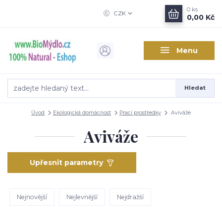
0
ks
CZK
0,00 Kč
Menu
Hledat
Úvod
Ekologická domácnost
Prací prostředky
Aviváže
Aviváže
Upřesnit parametry
Nejnovější
Nejlevnější
Nejdražší