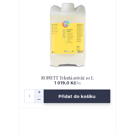
SONETT Tekutá aviváž 10 L
1 019,0 Kč
/
ks
Přidat do košíku