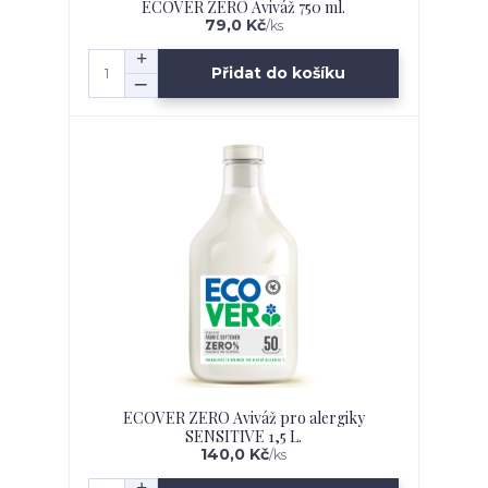
ECOVER ZERO Aviváž 750 ml.
79,0 Kč
/
ks
Přidat do košíku
ECOVER ZERO Aviváž pro alergiky
SENSITIVE 1,5 L.
140,0 Kč
/
ks