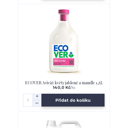
ECOVER Aviváž květy jabloně a mandle 1,5L
140,0 Kč
/
ks
Přidat do košíku