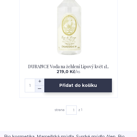
DURANCE Voda na žehlení Lipový květ 1L.
219,0 Kč
/
ks
Přidat do košíku
strana
z 1
Bio kosmetika, Marseillská mýdla, Syrské mýdlo Alep, Bio