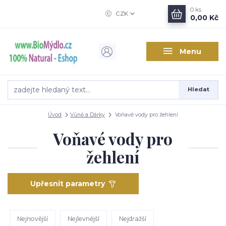
0
ks
CZK
0,00 Kč
Menu
Hledat
Úvod
Vůně a Dárky
Voňavé vody pro žehlení
Voňavé vody pro
žehlení
Upřesnit parametry
Nejnovější
Nejlevnější
Nejdražší