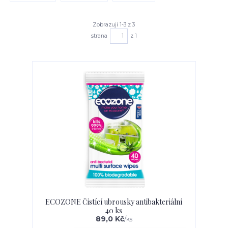
Zobrazuji 1-3 z 3
strana
z 1
ECOZONE Čistící ubrousky antibakteriální
40 ks
89,0 Kč
/
ks