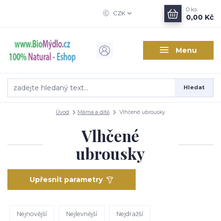
0
ks
CZK
0,00 Kč
Menu
Hledat
Úvod
Máma a dítě
Vlhčené ubrousky
Vlhčené
ubrousky
Upřesnit parametry
Nejnovější
Nejlevnější
Nejdražší