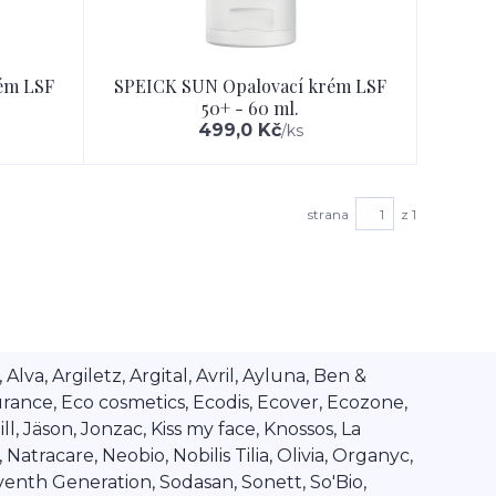
ém LSF
SPEICK SUN Opalovací krém LSF
50+ - 60 ml.
499,0 Kč
/
ks
strana
z 1
va, Argiletz, Argital, Avril, Ayluna, Ben &
rance, Eco cosmetics, Ecodis, Ecover, Ecozone,
l, Jäson, Jonzac, Kiss my face, Knossos, La
tracare, Neobio, Nobilis Tilia, Olivia, Organyc,
venth Generation, Sodasan, Sonett, So'Bio,