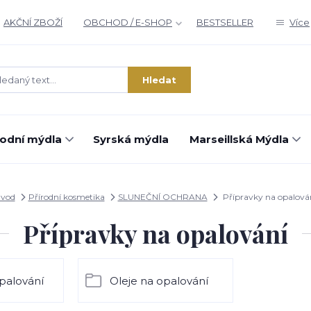
AKČNÍ ZBOŽÍ
OBCHOD / E-SHOP
BESTSELLER
Více
Hledat
rodní mýdla
Syrská mýdla
Marseillská Mýdla
vod
Přírodní kosmetika
SLUNEČNÍ OCHRANA
Přípravky na opalová
Přípravky na opalování
palování
Oleje na opalování