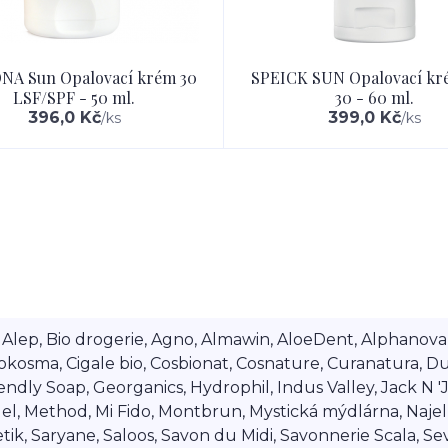
NA Sun Opalovací krém 30
SPEICK SUN Opalovací kr
LSF/SPF - 50 ml.
30 - 60 ml.
396,0 Kč
399,0 Kč
/
ks
/
ks
lep, Bio drogerie, Agno, Almawin, AloeDent, Alphanova, Al
okosma, Cigale bio, Cosbionat, Cosnature, Curanatura, Du
dly Soap, Georganics, Hydrophil, Indus Valley, Jack N 'Jil
 Method, Mi Fido, Montbrun, Mystická mýdlárna, Najel, Na
ik, Saryane, Saloos, Savon du Midi, Savonnerie Scala, Se