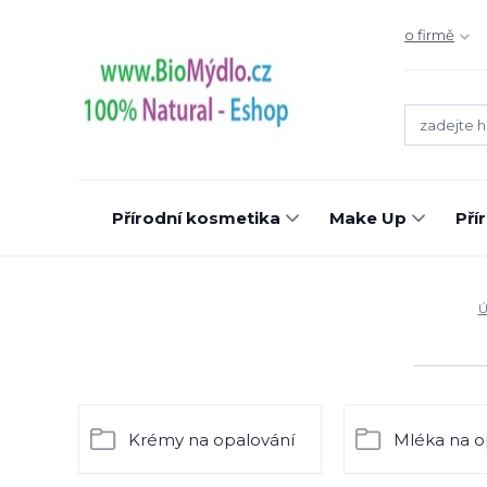
o firmě
Přírodní kosmetika
Make Up
Pří
Ú
Krémy na opalování
Mléka na o