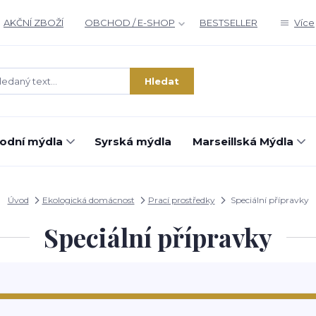
AKČNÍ ZBOŽÍ
OBCHOD / E-SHOP
BESTSELLER
Více
Hledat
rodní mýdla
Syrská mýdla
Marseillská Mýdla
Úvod
Ekologická domácnost
Prací prostředky
Speciální přípravky
Speciální přípravky