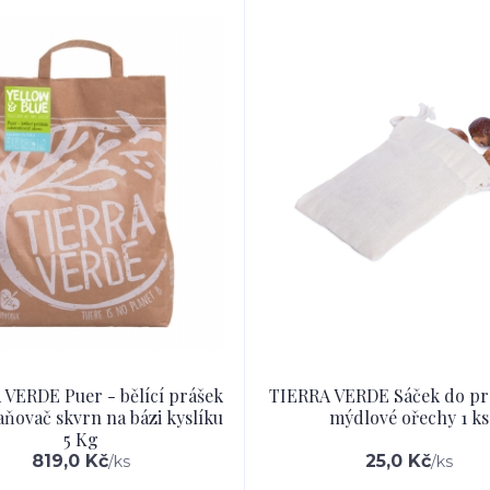
VERDE Puer - bělící prášek
TIERRA VERDE Sáček do pr
aňovač skvrn na bázi kyslíku
mýdlové ořechy 1 ks
5 Kg
819,0 Kč
25,0 Kč
/
ks
/
ks