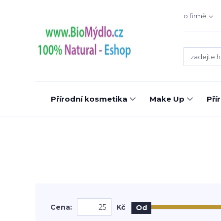
o firmě
Přírodní kosmetika
Make Up
Pří
Cena:
Kč
Od