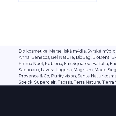
Bio kosmetika, Marseillská mýdla, Syrské mýdlo A
Anna, Benecos, Bel Nature, BioBag, BioDent, Bi
Emma Noël, Eubiona, Fair Squared, Farfalla, Frien
Saponaria, Lavera, Logona, Magnum, Maud Siegel,
Provence & Co, Purity vision, Sante Naturkosmet
Speick, Superclair, Taoasis, Terra Natura, Tierr