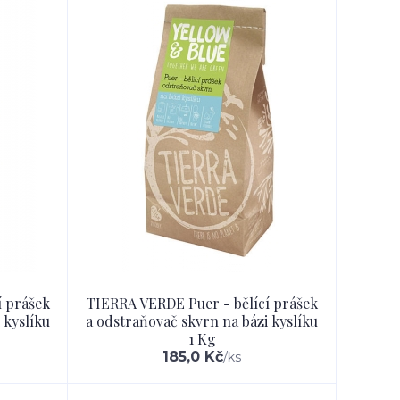
í prášek
TIERRA VERDE Puer - bělící prášek
 kyslíku
a odstraňovač skvrn na bázi kyslíku
1 Kg
185,0 Kč
/
ks