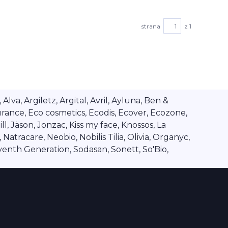
strana
z 1
va, Argiletz, Argital, Avril, Ayluna, Ben &
rance, Eco cosmetics, Ecodis, Ecover, Ecozone,
l, Jäson, Jonzac, Kiss my face, Knossos, La
tracare, Neobio, Nobilis Tilia, Olivia, Organyc,
venth Generation, Sodasan, Sonett, So'Bio,