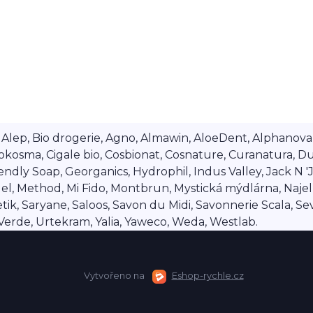
lep, Bio drogerie, Agno, Almawin, AloeDent, Alphanova, Al
okosma, Cigale bio, Cosbionat, Cosnature, Curanatura, Du
dly Soap, Georganics, Hydrophil, Indus Valley, Jack N 'Jil
 Method, Mi Fido, Montbrun, Mystická mýdlárna, Najel, Na
ik, Saryane, Saloos, Savon du Midi, Savonnerie Scala, Se
a Verde, Urtekram, Yalia, Yaweco, Weda, Westlab.
Vytvořeno na
Eshop-rychle.cz