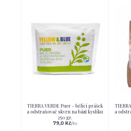
TIERRA VERDE Puer - bělící prášek
TIERRA 
a odstraňovač skvrn na bázi kyslíku
a odstr
250 gr.
79,0 Kč
/
ks