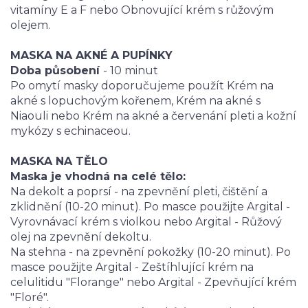
vitamíny E a F nebo Obnovující krém s růžovým
olejem.
MASKA NA AKNÉ A PUPÍNKY
Doba působení
- 10 minut
Po omytí masky doporučujeme použít Krém na
akné s lopuchovým kořenem, Krém na akné s
Niaouli nebo Krém na akné a červenání pleti a kožní
mykózy s echinaceou.
MASKA NA TĚLO
Maska je vhodná na celé tělo:
Na dekolt a poprsí - na zpevnění pleti, čištění a
zklidnění (10-20 minut). Po masce použijte Argital -
Vyrovnávací krém s violkou nebo Argital - Růžový
olej na zpevnění dekoltu.
Na stehna - na zpevnění pokožky (10-20 minut). Po
masce použijte Argital - Zeštíhlující krém na
celulitidu "Florange" nebo Argital - Zpevňující krém
"Floré".