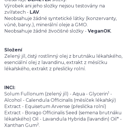
Výrobek ani jeho složky nejsou testovány na
zvířatech -
LAV
.
Neobsahuje žádné syntetické látky (konzervanty,
vůně, barvy..), minerální oleje a GMO.
Neobsahuje žádné živočišné složky -
VeganOK
.
Složení
Zelený jíl, čistý rostlinný olej z brutnáku lékařského,
esenciální olej z lavandinu, extrakt z měsíčku
lékařského, extrakt z přesličky rolní.
INCI:
1
Solum Fullonum (zelený jíl) - Aqua - Glycerin
-
Alcohol - Calendula Officinalis (měsíček lékařský)
Extract - Equisetum Arvense (přeslička rolní)
Extract - Borago Officinalis Seed (semena brutnáku
lékařského) Oil - Lavandula Hybrida (lavandin) Oil* -
2
Xanthan Gum
.