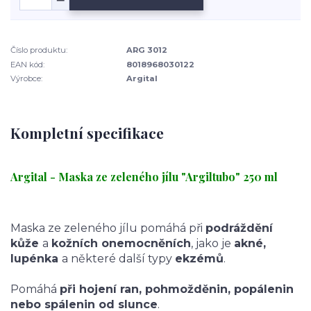
Číslo produktu:
ARG 3012
EAN kód:
8018968030122
Výrobce:
Argital
Kompletní specifikace
Argital - Maska ze zeleného jílu "Argiltubo" 250 ml
Maska ze zeleného jílu pomáhá při
podráždění
kůže
a
kožních onemocněních
, jako je
akné,
lupénka
a některé další typy
ekzémů
.
Pomáhá
při hojení ran, pohmožděnin, popálenin
nebo spálenin od slunce
.