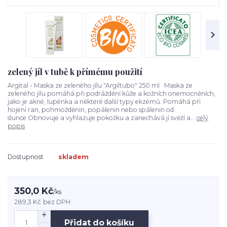
zelený jíl v tubě k přímému použití
Argital - Maska ze zeleného jílu "Argiltubo" 250 ml Maska ze
zeleného jílu pomáhá při podráždění kůže a kožních onemocněních,
jako je akné, lupénka a některé další typy ekzémů. Pomáhá při
hojení ran, pohmožděnin, popálenin nebo spálenin od
slunce.Obnovuje a vyhlazuje pokožku a zanechává jí svěží a...
celý
popis
Dostupnost
skladem
350,0 Kč
/
ks
289,3 Kč
bez DPH
Přidat do košíku