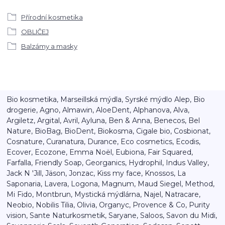
Přírodní kosmetika
OBLIČEJ
Balzámy a masky
Bio kosmetika, Marseillská mýdla, Syrské mýdlo Alep, Bio
drogerie, Agno, Almawin, AloeDent, Alphanova, Alva,
Argiletz, Argital, Avril, Ayluna, Ben & Anna, Benecos, Bel
Nature, BioBag, BioDent, Biokosma, Cigale bio, Cosbionat,
Cosnature, Curanatura, Durance, Eco cosmetics, Ecodis,
Ecover, Ecozone, Emma Noël, Eubiona, Fair Squared,
Farfalla, Friendly Soap, Georganics, Hydrophil, Indus Valley,
Jack N 'Jill, Jäson, Jonzac, Kiss my face, Knossos, La
Saponaria, Lavera, Logona, Magnum, Maud Siegel, Method,
Mi Fido, Montbrun, Mystická mýdlárna, Najel, Natracare,
Neobio, Nobilis Tilia, Olivia, Organyc, Provence & Co, Purity
vision, Sante Naturkosmetik, Saryane, Saloos, Savon du Midi,