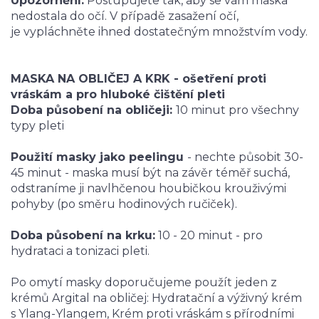
Upozornění:
Postupujete tak, aby se vám maska
nedostala do očí. V případě zasažení očí,
je vypláchněte ihned dostatečným množstvím vody.
MASKA NA OBLIČEJ A KRK - ošetření proti
vráskám a pro hluboké čištění pleti
Doba působení na obličeji:
10 minut pro všechny
typy pleti
Použití masky jako peelingu
- nechte působit 30-
45 minut - maska musí být na závěr téměř suchá,
odstraníme ji navlhčenou houbičkou krouživými
pohyby (po směru hodinových ručiček).
Doba působení na krku:
10 - 20 minut - pro
hydrataci a tonizaci pleti.
Po omytí masky doporučujeme použít jeden z
krémů Argital na obličej: Hydratační a výživný krém
s Ylang-Ylangem, Krém proti vráskám s přírodními