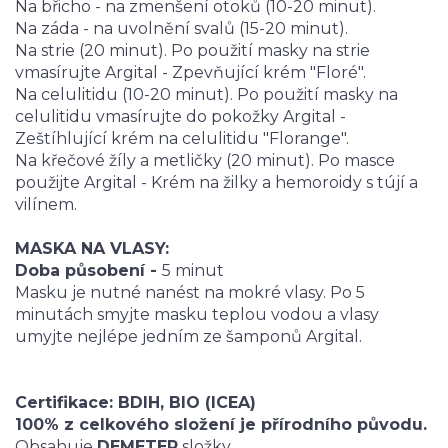
Na břicho - na zmenšení otoků (10-20 minut).
Na záda - na uvolnění svalů (15-20 minut).
Na strie (20 minut). Po použití masky na strie
vmasírujte Argital - Zpevňující krém "Floré".
Na celulitidu (10-20 minut). Po použití masky na
celulitidu vmasírujte do pokožky Argital -
Zeštíhlující krém na celulitidu "Florange".
Na křečové žíly a metličky (20 minut). Po masce
použijte Argital - Krém na žilky a hemoroidy s tújí a
vilínem.
MASKA NA VLASY:
Doba působení -
5 minut
Masku je nutné nanést na mokré vlasy. Po 5
minutách smyjte masku teplou vodou a vlasy
umyjte nejlépe jedním ze šamponů Argital.
Certifikace: BDIH, BIO (ICEA)
100% z celkového složení je přírodního původu.
Obsahuje
DEMETER
složky.