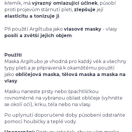
křemík, má
výrazný omlazující účinek
, působí
proti projevům stárnutí pleti,
zlepšuje
její
elasticitu a tonizuje ji
.
Při použití Argiltuba jako
vlasové masky
- vlasy
posílí a zvětší jejich objem
.
Použití
Maska Argiltubo je vhodná pro každý věk a všechny
typy pleti a je připravená k okamžitému použití
jako
obličejová maska, tělová maska a maska na
vlasy
.
Masku naneste prsty nebo špachtličkou
rovnoměrně na vybranou oblast obličeje (vyhněte
se okolí očí), krku, těla nebo na vlasy.
Po uplynutí doporučené doby působení odstraňte
pomocí houbičky a teplé vody.