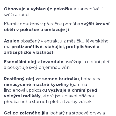
Obnovuje a vyhlazuje pokožku
a zanechává jí
svěží a zářící.
Křemík obsažený v přesličce pomáhá
zvýšit krevní
oběh v pokožce a omlazuje ji
.
Azulen
obsažený v extraktu z měsíčku lékařského
má
protizánětlivé, stahující, protiplísňové a
antiseptické vlastnosti
.
Esenciální olej z levandule
osvěžuje a chrání pleť
a poskytuje svoji příjemnou vůni.
Rostlinný olej ze semen brutnáku
, bohatý na
nenasycené mastné kyseliny
(gamma-
linolenová), pokožku
vyživuje a chrání před
volnými radikály
, které jsou hlavní příčinou
předčasného stárnutí pleti a tvorby vrásek.
Gel ze zeleného jílu
, bohatý na stopové prvky a