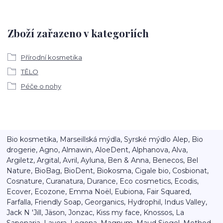
Zboží zařazeno v kategoriích
Přírodní kosmetika
TĚLO
Péče o nohy
Bio kosmetika, Marseillská mýdla, Syrské mýdlo Alep, Bio
drogerie, Agno, Almawin, AloeDent, Alphanova, Alva,
Argiletz, Argital, Avril, Ayluna, Ben & Anna, Benecos, Bel
Nature, BioBag, BioDent, Biokosma, Cigale bio, Cosbionat,
Cosnature, Curanatura, Durance, Eco cosmetics, Ecodis,
Ecover, Ecozone, Emma Noël, Eubiona, Fair Squared,
Farfalla, Friendly Soap, Georganics, Hydrophil, Indus Valley,
Jack N 'Jill, Jäson, Jonzac, Kiss my face, Knossos, La
Saponaria, Lavera, Logona, Magnum, Maud Siegel, Method,