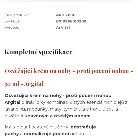
Číslo produktu:
ARG 2006
EAN kód:
8018968010209
Výrobce:
Argital
Kompletní specifikace
Osvěžující krém na nohy - proti pocení nohou
-
50 ml - Argital
Osvěžující krém na nohy - proti pocení nohou
Argital
přináší díky kombinaci čistých esenciálních olejů z
lavandinu, meduňky, máty, tymiánu a citronu úlevu a
osvěžení
unaveným a oteklým nohám
.
Má silné antibakteriální účinky,
odstraňuje
pachy
a
normalizuje pocení
nohou.