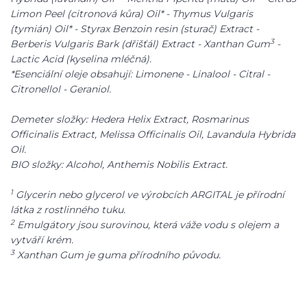
Limon Peel (citronová kůra) Oil* - Thymus Vulgaris
(tymián) Oil* - Styrax Benzoin resin (sturač) Extract -
3
Berberis Vulgaris Bark (dřišťál) Extract - Xanthan Gum
-
Lactic Acid (kyselina mléčná).
*Esenciální oleje obsahují: Limonene - Linalool - Citral -
Citronellol - Geraniol.
Demeter složky: Hedera Helix Extract, Rosmarinus
Officinalis Extract, Melissa Officinalis Oil, Lavandula Hybrida
Oil.
BIO složky: Alcohol, Anthemis Nobilis Extract.
1
Glycerin nebo glycerol ve výrobcích ARGITAL je přírodní
látka z rostlinného tuku.
2
Emulgátory jsou surovinou, která váže vodu s olejem a
vytváří krém.
3
Xanthan Gum je guma přírodního původu.