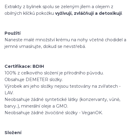
Extrakty z bylinek spolu se zeleným jílem a olejem z
obilných klíčků pokožku
vyživují, zvláčňují a detoxikují
.
Použití
Naneste malé množství krému na nohy včetně chodidel a
jemně vmasírujte, dokud se nevstřebá.
Certifikace: BDIH
100% z celkového složení je přírodního původu.
Obsahuje DEMETER složky.
Výrobek ani jeho složky nejsou testovány na zvířatech -
LAV.
Neobsahuje žádné syntetické látky (konzervanty, vůně,
barvy..), minerální oleje a GMO.
Neobsahuje žádné živočišné složky - VeganOK.
Složení