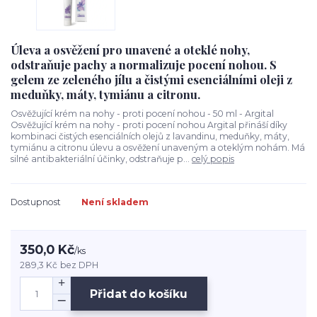
Úleva a osvěžení pro unavené a oteklé nohy,
odstraňuje pachy a normalizuje pocení nohou. S
gelem ze zeleného jílu a čistými esenciálními oleji z
meduňky, máty, tymiánu a citronu.
Osvěžující krém na nohy - proti pocení nohou - 50 ml - Argital
Osvěžující krém na nohy - proti pocení nohou Argital přináší díky
kombinaci čistých esenciálních olejů z lavandinu, meduňky, máty,
tymiánu a citronu úlevu a osvěžení unaveným a oteklým nohám. Má
silné antibakteriální účinky, odstraňuje p...
celý popis
Dostupnost
Není skladem
350,0 Kč
/
ks
289,3 Kč
bez DPH
Přidat do košíku