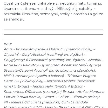
Obsahuje čisté esenciální oleje z meduňky, máty, tymiánu,
lavandinu a citronu, mandlový a klíčkový olej, extrakty z
heřmánku římského, rozmarýnu, arniky a břečťanu a gel ze
zeleného jílu.
___________________________________________________________
___________________________________________________________
_______
INCI:
Aqua - Prunus Amygdalus Dulcis Oil (mandlový olej) –
1
2
Glycerin
- Cetyl Alcohol
(rostlinný emulgátor) -
2
Polyglyceryl-6 Distearate
(rostlinný emulgátor) - Alcohol -
Potassium Palmitoyl Hydrolyzed Wheat Protein/ Glyceryl
2
Stearate/Cetearyl Alcohol
(směs bílkovin z pšeničných
klíčků, rostlinných kyselin a kokosu) - Triticum Vulgare
Germ Oil (klíčkový olej) - Anthemis Nobilis (heřmánek
římský) Extract - Hedera Helix (břečťan) Extract -
Rosmarinus Officinalis (rozmarýn) Extract - Arnica Montana
Flower (arnika horská) Extract - Solum Fullonum (zelený
jíl) - Melissa Officinalis (meduňka) Oil* - Lavandula
Hybrida (lavandin) Oil* - Mentha Piperita (máta) Oil* - Citrus