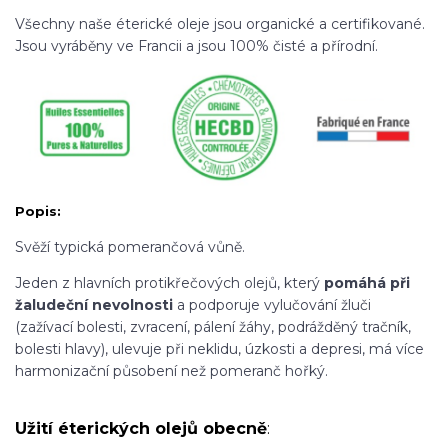
Všechny naše éterické oleje jsou organické a certifikované.
Jsou vyráběny ve Francii a jsou 100% čisté a přírodní.
Popis:
Svěží typická pomerančová vůně.
Jeden z hlavních protikřečových olejů, který
pomáhá při
žaludeční nevolnosti
a podporuje vylučování žluči
(zažívací bolesti, zvracení, pálení žáhy, podrážděný tračník,
bolesti hlavy), ulevuje při neklidu, úzkosti a depresi, má více
harmonizační působení než pomeranč hořký.
Užití éterických olejů obecně
: