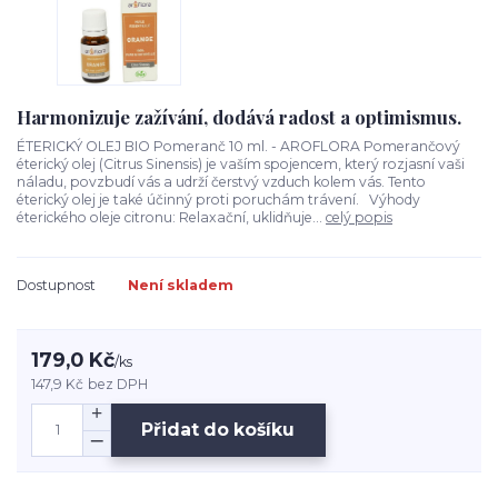
Harmonizuje zažívání, dodává radost a optimismus.
ÉTERICKÝ OLEJ BIO Pomeranč 10 ml. - AROFLORA Pomerančový
éterický olej (Citrus Sinensis) je vaším spojencem, který rozjasní vaši
náladu, povzbudí vás a udrží čerstvý vzduch kolem vás. Tento
éterický olej je také účinný proti poruchám trávení. Výhody
éterického oleje citronu: Relaxační, uklidňuje...
celý popis
Dostupnost
Není skladem
179,0 Kč
/
ks
147,9 Kč
bez DPH
Přidat do košíku