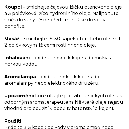
Koupel
– smíchejte čajovou lžičku éterického oleje
a 3 polévkové lžíce hydrofilního oleje. Nalijte tuto
směs do vany těsně předtím, než se do vody
ponoříte.
Masáž
– smíchejte 15-30 kapek éterického oleje s 1-
2 polévkovými lžícemi rostlinného oleje.
Inhalování
– přidejte několik kapek do misky s
horkou vodou.
Aromalampa
– přidejte několik kapek do
aromalampy nebo elektrického difuzéru.
Upozornění:
konzultujte použití éterických olejů s
odborným aromaterapeutem. Některé oleje nejsou
vhodné pro použití v době těhotenství a kojení.
Použití:
Přidejte 3-5 kapek do vody v aromalampě nebo