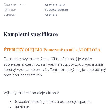
Číslo produktu:
Aroflora 1519
EAN kód:
3700471001519
Výrobce:
Aroflora
Kompletní specifikace
ÉTERICKÝ OLEJ BIO Pomeranč 10 ml. - AROFLORA
Pomerančový éterický olej (Citrus Sinensis) je vaším
spojencem, který rozjasní vaši náladu, povzbudí vás a udrží
čerstvý vzduch kolem vás. Tento éterický olej je také účinný
proti poruchám trávení.
Výhody éterického oleje citronu:
Relaxační, uklidňuje stres a podporuje spánek
Uklidňující