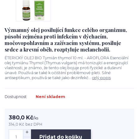
Významný olej posilující funkce celého organizmu,
působí zejména proti infekcím v dýchacím,
močovopohlavním a zažívacím systému, posiluje
srdce a krevní oběh, rozptyluje melancholii.
ÉTERICKÝ OLEJ BIO Tymián thymol 10 ml. - AROFLORA Esenciální
olej tymiánu Thymol (Thymus vulgaris) má tonizující a energizující
vlastnosti, je známo, že tento olej bojuje proti fyzické a duševní
únavě. Používá se také k očištění problémové pleti. Silné
antiseptikum, používá se také jako dezinfekč...
celý popis
Dostupnost
Není skladem
380,0 Kč
/
ks
314,0 Kč
bez DPH
Přidat do košíku