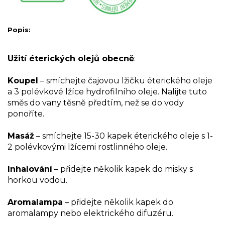
Popis:
Užití éterických olejů obecně
:
Koupel
– smíchejte čajovou lžičku éterického oleje
a 3 polévkové lžíce hydrofilního oleje. Nalijte tuto
směs do vany těsně předtím, než se do vody
ponoříte.
Masáž
– smíchejte 15-30 kapek éterického oleje s 1-
2 polévkovými lžícemi rostlinného oleje.
Inhalování
– přidejte několik kapek do misky s
horkou vodou.
Aromalampa
– přidejte několik kapek do
aromalampy nebo elektrického difuzéru.