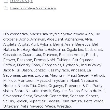
Éterické oleje
Esenciální oleje Aromaterapii
Bio kosmetika, Marseillská mýdla, Syrské mýdlo Alep, Bio
drogerie, Agno, Almawin, AloeDent, Alphanova, Alva,
Argiletz, Argital, Avril, Ayluna, Ben & Anna, Benecos, Bel
Nature, BioBag, BioDent, Biokosma, Cigale bio, Cosbionat,
Cosnature, Curanatura, Durance, Eco cosmetics, Ecodis,
Ecover, Ecozone, Emma Noël, Eubiona, Fair Squared,
Farfalla, Friendly Soap, Georganics, Hydrophil, Indus Valley,
Jack N 'Jill, Jäson, Jonzac, Kiss my face, Knossos, La
Saponaria, Lavera, Logona, Magnum, Maud Siegel, Method,
Mi Fido, Montbrun, Mystická mýdlárna, Najel, Natracare,
Neobio, Nobilis Tilia, Olivia, Organyc, Provence & Co, Purity
vision, Sante Naturkosmetik, Saryane, Saloos, Savon du Midi,
Savonnerie Scala, Seventh Generation, Sodasan, Sonett,
So'Bio, Speick, Superclair, Taoasis, Terra Natura, Tierra Verde,
Urtekram, Yalia, Yaweco, Weda, Westlab.