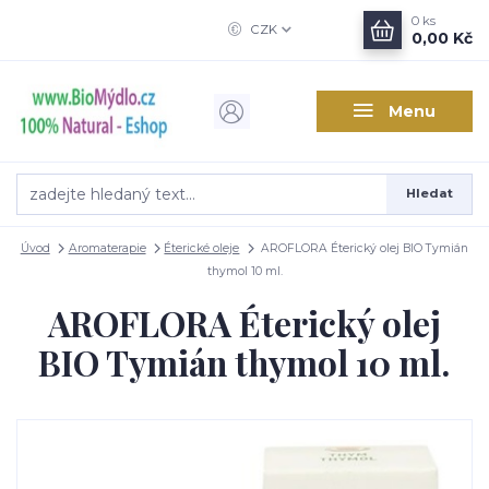
0
ks
CZK
0,00 Kč
Menu
Hledat
Úvod
Aromaterapie
Éterické oleje
AROFLORA Éterický olej BIO Tymián
thymol 10 ml.
AROFLORA Éterický olej
BIO Tymián thymol 10 ml.