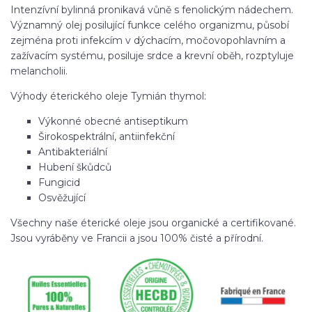
Intenzívní bylinná pronikavá vůně s fenolickým nádechem.
Významný olej posilující funkce celého organizmu, působí
zejména proti infekcím v dýchacím, močovopohlavním a
zažívacím systému, posiluje srdce a krevní oběh, rozptyluje
melancholii.
Výhody éterického oleje Tymián thymol:
Výkonné obecné antiseptikum
Širokospektrální, antiinfekční
Antibakteriální
Hubení škůdců
Fungicid
Osvěžující
Všechny naše éterické oleje jsou organické a certifikované.
Jsou vyráběny ve Francii a jsou 100% čisté a přírodní.