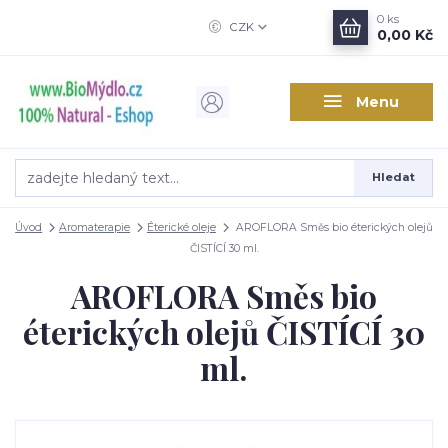
0
ks
CZK
0,00 Kč
Menu
Hledat
Úvod
Aromaterapie
Éterické oleje
AROFLORA Směs bio éterických olejů
ČISTÍCÍ 30 ml.
AROFLORA Směs bio
éterických olejů ČISTÍCÍ 30
ml.