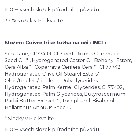
100 % všech složek přírodního původu
37 % složek v Bio kvalitě
Složení
Cuivre Irisé
tužka na oči
: INCI :
Squalane, CI 77499, CI 77491, Ricinus Communis
Seed Oil * , Hydrogenated Castor Oil Behenyl Esters,
Cera Alba * , Copernicia Cerifera Cera * , CI 77742,
Hydrogenated Olive Oil Stearyl Esters*,
Oleic/Linoleic/Linolenic Polyglycerides,
Hydrogenated Palm Kernel Glycerides, CI 77492,
Hydrogenated Palm Glycerides, Butyrospermum
Parkii Butter Extract * , Tocopherol, Bisabolol,
Helianthus Annuus Seed Oil
* Složky v Bio kvalitě.
100 % všech složek přírodního původu