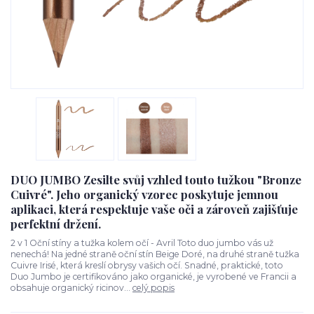
DUO JUMBO Zesilte svůj vzhled touto tužkou "Bronze
Cuivré". Jeho organický vzorec poskytuje jemnou
aplikaci, která respektuje vaše oči a zároveň zajišťuje
perfektní držení.
2 v 1 Oční stíny a tužka kolem očí - Avril Toto duo jumbo vás už
nenechá! Na jedné straně oční stín Beige Doré, na druhé straně tužka
Cuivre Irisé, která kreslí obrysy vašich očí. Snadné, praktické, toto
Duo Jumbo je certifikováno jako organické, je vyrobené ve Francii a
obsahuje organický ricinov...
celý popis