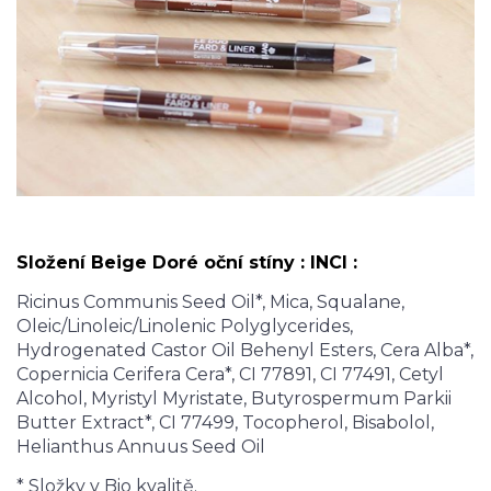
Složení
Beige Doré
oční stíny : INCI :
Ricinus Communis Seed Oil*, Mica, Squalane,
Oleic/Linoleic/Linolenic Polyglycerides,
Hydrogenated Castor Oil Behenyl Esters, Cera Alba*,
Copernicia Cerifera Cera*, CI 77891, CI 77491, Cetyl
Alcohol, Myristyl Myristate, Butyrospermum Parkii
Butter Extract*, CI 77499, Tocopherol, Bisabolol,
Helianthus Annuus Seed Oil
* Složky v Bio kvalitě.