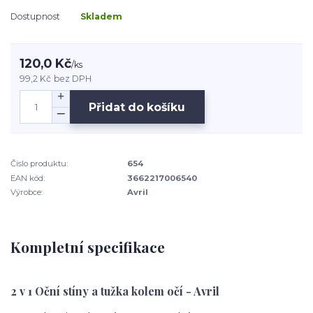
Dostupnost
Skladem
120,0 Kč
/
ks
99,2 Kč
bez DPH
Přidat do košíku
Číslo produktu:
654
EAN kód:
3662217006540
Výrobce:
Avril
Kompletní specifikace
2 v 1 Oční stíny a tužka kolem očí
- Avril