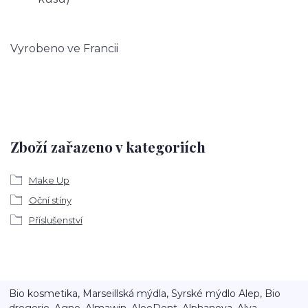
Vyrobeno ve Francii
Zboží zařazeno v kategoriích
Make Up
Oční stíny
Příslušenství
Bio kosmetika, Marseillská mýdla, Syrské mýdlo Alep, Bio
drogerie, Agno, Almawin, AloeDent, Alphanova, Alva,