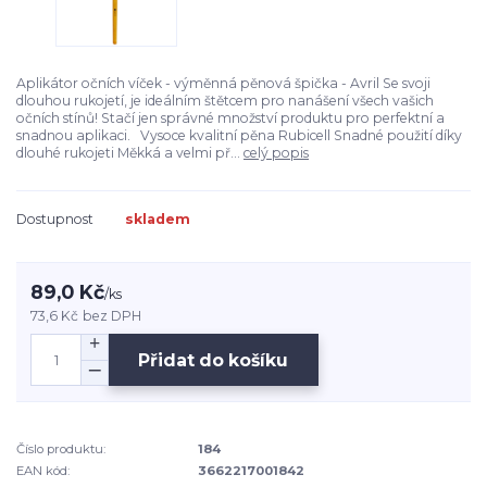
Aplikátor očních víček - výměnná pěnová špička - Avril Se svoji
dlouhou rukojetí, je ideálním štětcem pro nanášení všech vašich
očních stínů! Stačí jen správné množství produktu pro perfektní a
snadnou aplikaci. Vysoce kvalitní pěna Rubicell Snadné použití díky
dlouhé rukojeti Měkká a velmi př...
celý popis
Dostupnost
skladem
89,0 Kč
/
ks
73,6 Kč
bez DPH
Přidat do košíku
Číslo produktu:
184
EAN kód:
3662217001842