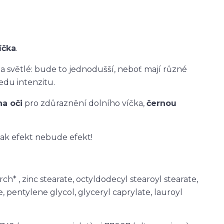
íčka
.
na světlé: bude to jednodušší, neboť mají různé
edu intenzitu.
a oči
pro zdůraznění dolního víčka,
černou
nak efekt nebude efekt!
ch* , zinc stearate, octyldodecyl stearoyl stearate,
e, pentylene glycol, glyceryl caprylate, lauroyl