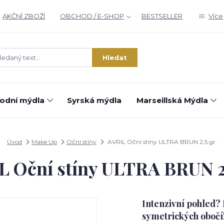
AKČNÍ ZBOŽÍ
OBCHOD / E-SHOP
BESTSELLER
Více
Hledat
rodní mýdla
Syrská mýdla
Marseillská Mýdla
Úvod
Make Up
Oční stíny
AVRIL Oční stíny ULTRA BRUN 2,5 gr.
L Oční stíny ULTRA BRUN 2,
Intenzivní pohled?
symetrických obočí!