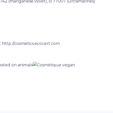
 77742 (manganese violet), ci 77007 (ultramarines)
 http://cosmetics.ecocert.com