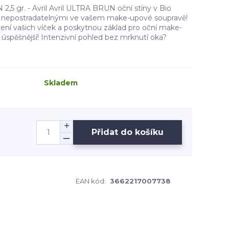
,5 gr. - Avril Avril ULTRA BRUN oční stíny v Bio
ou nepostradatelnými ve vašem make-upové soupravě!
cení vašich víček a poskytnou základ pro oční make-
 úspěšnější! Intenzivní pohled bez mrknutí oka?
Skladem
Přidat do košíku
EAN kód:
3662217007738