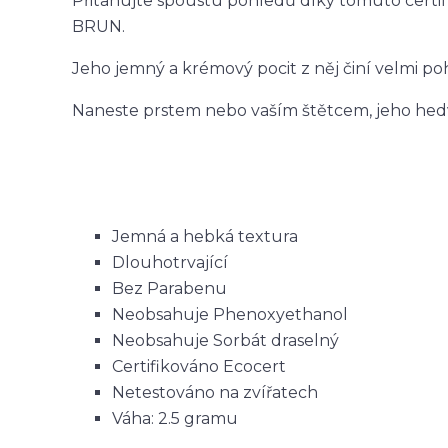
Přitahujte spoustu pohledů díky tomuto cer
BRUN.
Jeho jemný a krémový pocit z něj činí velmi p
Naneste prstem nebo vaším štětcem, jeho hedv
Jemná a hebká textura
Dlouhotrvající
Bez Parabenu
Neobsahuje Phenoxyethanol
Neobsahuje Sorbát draselný
Certifikováno Ecocert
Netestováno na zvířatech
Váha: 2.5 gramu