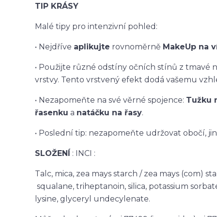
TIP KRÁSY
Malé tipy pro intenzivní pohled:
• Nejdříve
aplikujte
rovnoměrně
MakeUp na v
• Použijte různé odstíny očních stínů z tmavé 
vrstvy. Tento vrstvený efekt dodá vašemu vzhl
• Nezapomeňte na své věrné spojence:
Tužku n
řasenku
a
natáčku na řasy
.
• Poslední tip: nezapomeňte udržovat obočí, ji
SLOŽENÍ
: INCI :
Talc, mica, zea mays starch / zea mays (com) star
squalane, triheptanoin, silica, potassium sorbat
lysine, glyceryl undecylenate.