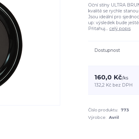
Oční stíny ULTRA BRUN 2
kvalitě se rychle stan
Jsou ideální pro sjedno
up: výsledek bude ještě
Přitahuj...
celý popis
Dostupnost
160,0 Kč
/
ks
132,2 Kč
bez DPH
Číslo produktu:
773
Výrobce:
Avril