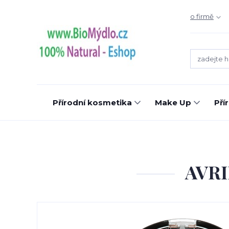
o firmě
Přírodní kosmetika
Make Up
Pří
AVRI