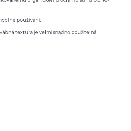
tifikovanému organickému očnímu stínu ULTRA
ohodlné používání.
ábná textura je velmi snadno použitelná.