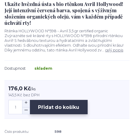
Ukažte hvězdná ústa s bio rtěnkou Avril Hollywood!
Její intenzivní červená barva, spojená s výživným
složením organických olejů, vám v každém případě
úchvátí rty!
Rtěnka HOLLYWOOD N°598 - Avril 3,5 gr certified organic
Zvýrazněte své krásné rty s HOLLYWOOD N°598 přírodní rtěnkou
Avril! S hedvábnou texturou a hydratačními a zvláčňujícími
vlastnosti. S dlouhotrvajícím efektem. Odhalte svou přírodní krásu!
Díky jemnému odstínu, tato rtěnka Avril Hollywood zv...
celý popis
Dostupnost
skladem
176,0 Kč
/
ks
145,5 Kč
bez DPH
Přidat do košíku
Číslo produktu:
598