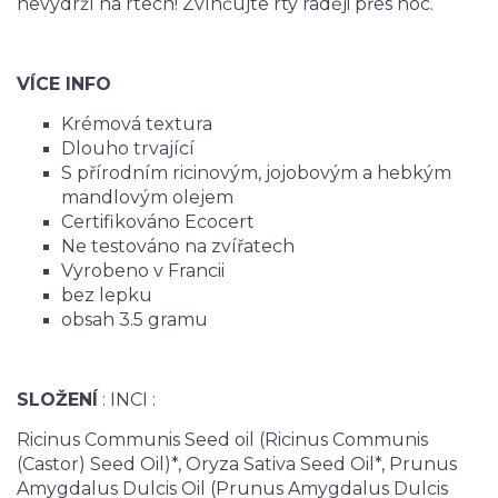
nevydrží na rtech! Zvlhčujte rty raději přes noc.
VÍCE INFO
Krémová textura
Dlouho trvající
S přírodním ricinovým, jojobovým a hebkým
mandlovým olejem
Certifikováno Ecocert
Ne testováno na zvířatech
Vyrobeno v Francii
bez lepku
obsah 3.5 gramu
SLOŽENÍ
: INCI :
Ricinus Communis Seed oil (Ricinus Communis
(Castor) Seed Oil)*, Oryza Sativa Seed Oil*, Prunus
Amygdalus Dulcis Oil (Prunus Amygdalus Dulcis