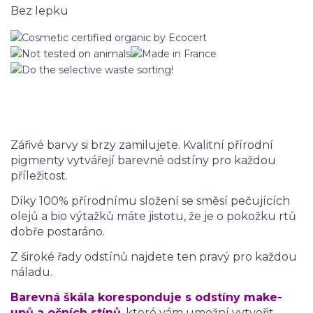
Bez lepku
Zářivé barvy si brzy zamilujete. Kvalitní přírodní
pigmenty vytvářejí barevné odstíny pro každou
příležitost.
Díky 100% přírodnímu složení se směsí pečujících
olejů a bio výtažků máte jistotu, že je o pokožku rtů
dobře postaráno.
Z široké řady odstínů najdete ten pravý pro každou
náladu.
Barevná škála koresponduje s odstíny make-
upů a očních stínů
, které vám umožní vytvořit