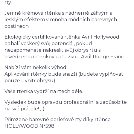
rty.
Jemně krémová rtěnka s nádherně zářivým a
lesklým efektem v mnoha módních barevných
odstínech.
Ekologicky certifikovaná rtěnka Avril Hollywood
odhalí veškerý svůj potenciál, pokud
nezapomenete nakreslit svůj obrys rtu s
osvědčenou rtěnkovou tužkou Avril Rouge Franc.
Nabízí vám několik výhod:
Aplikování rtěnky bude snazší (budete vyplňovat
pouze uvnitř obrysu).
Vaše rtěnka vydrží na rtech déle.
Výsledek bude opravdu profesionální a zapůsobíte
na své přátele! ;-)
Přirozeně barevné perleťové rty díky rtěnce
HOLLYWOOD N°598.