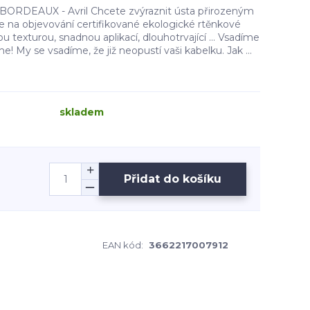
BORDEAUX - Avril Chcete zvýraznit ústa přirozeným
e na objevování certifikované ekologické rtěnkové
 texturou, snadnou aplikací, dlouhotrvající ... Vsadíme
e! My se vsadíme, že již neopustí vaši kabelku. Jak ...
skladem
Přidat do košíku
EAN kód:
3662217007912