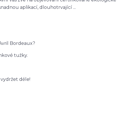
dnou aplikací, dlouhotrvající ...
Avril Bordeaux?
ěnkové tužky.
vydržet déle!