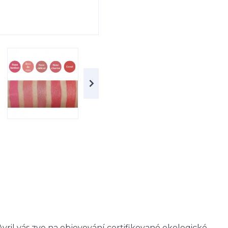
ril vás zve na objevování certifikované ekologické