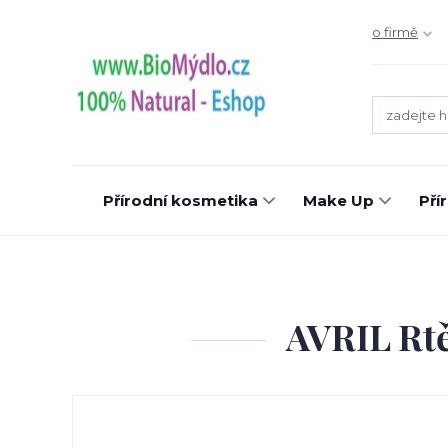
o firmě
Přírodní kosmetika
Make Up
Pří
AVRIL Rt