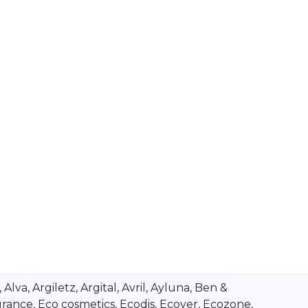
va, Argiletz, Argital, Avril, Ayluna, Ben &
rance, Eco cosmetics, Ecodis, Ecover, Ecozone,