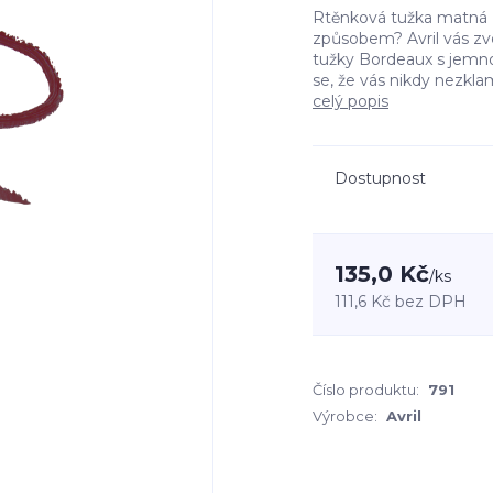
Rtěnková tužka matná 
způsobem? Avril vás zv
tužky Bordeaux s jemnou
se, že vás nikdy nezklam
celý popis
Dostupnost
135,0 Kč
/
ks
111,6 Kč
bez DPH
Číslo produktu:
791
Výrobce:
Avril