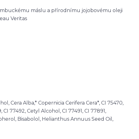
bambuckému máslu a přírodnímu jojobovému oleji
eau Veritas
ohol, Cera Alba,* Copernicia Cerifera Cera*, CI 75470,
, CI 77492, Cetyl Alcohol, CI 77491, CI 77891,
herol, Bisabolol, Helianthus Annuus Seed Oil,