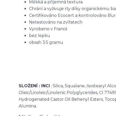
Měkká a příjemná textura
Chrání a vyživuje rty díky organickému 
Certifikováno Ecocert a kontrolováno Bur
Netestováno na zvířatech
Vyrobeno v Francii
bez lepku
obsah 3.5 gramu
SLOŽENÍ : INCI
: Silica, Squalane, Isostearyl Alc
Oleic/Linoleic/Linolenic Polyglycerides, CI 77499
Hydrogenated Castor Oil Behenyl Esters, Tocop
Alumina.