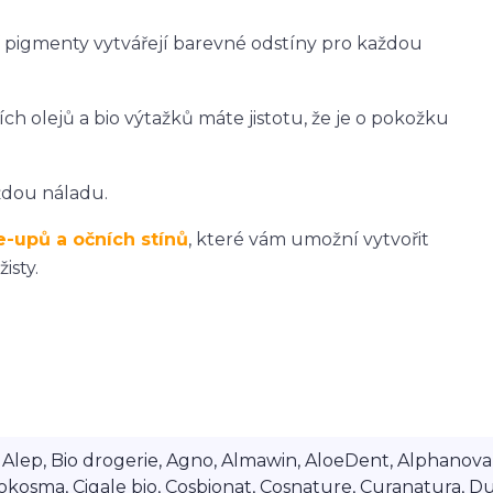
dní pigmenty vytvářejí barevné odstíny pro každou
h olejů a bio výtažků máte jistotu, že je o pokožku
ždou náladu.
-upů a očních stínů
, které vám umožní vytvořit
isty.
lep, Bio drogerie, Agno, Almawin, AloeDent, Alphanova, Al
okosma, Cigale bio, Cosbionat, Cosnature, Curanatura, Du