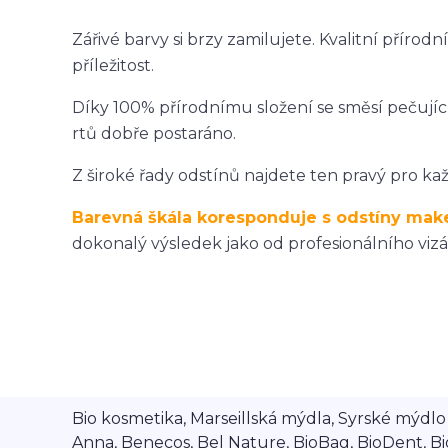
Zářivé barvy si brzy zamilujete. Kvalitní příro
příležitost.
Díky 100% přírodnímu složení se směsí pečujícíc
rtů dobře postaráno.
Z široké řady odstínů najdete ten pravý pro ka
Barevná škála koresponduje s odstíny make
dokonalý výsledek jako od profesionálního vizáž
Bio kosmetika, Marseillská mýdla, Syrské mýdlo A
Anna, Benecos, Bel Nature, BioBag, BioDent, Bi