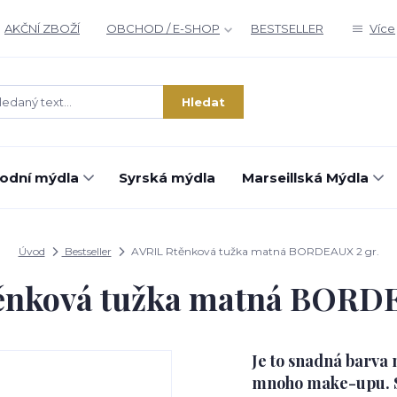
AKČNÍ ZBOŽÍ
OBCHOD / E-SHOP
BESTSELLER
Více
Hledat
rodní mýdla
Syrská mýdla
Marseillská Mýdla
Úvod
Bestseller
AVRIL Rtěnková tužka matná BORDEAUX 2 gr.
ěnková tužka matná BORDE
Je to snadná barva 
mnoho make-upu. S 