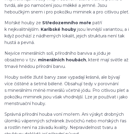
tvrdá, ale po namočení jsou měkké a jemné. Jsou
heboučkým snem i pro pokožku miminek a pro citlivou pleť.
Mořské houby ze
Středozemního moře
patří
k nejkvalitnějším.
Karibské houby
jsou levnější variantou, a i
když pochází z nádherných lokalit, jejich struktura není tak
hustá a pevná.
Nejvíce minerálních solí, přírodního barviva a jódu je
obsaženo v tzv.
minerálních houbách
, které mají světle až
tmavě hnědou přírodní barvu.
Houby světle žluté barvy zase vypadají krásně, ale bývají
více čištěné a šetrně bělené. Obsahují tedy v porovnání
s minerálními méně minerálů včetně jódu. Pro citlivou pleť a
pokožku miminek jsou však vhodnější. Lze je používat i jako
menstruační houby.
Správná přírodní houba voní mořem. Ani výskyt drobných
úlomků vápenných schránek živočichů nebo mořských řas
a rostlin není na závadu kvality. Nepravidelnost tvaru a