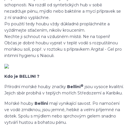
schopnosti. Na rozdíl od syntetických hub v sobě
nezadržuje pěnu, mýdlo nebo baktérie a mycí přípravek se
z ní snadno vypláchne.
Po použití tedy houbu vždy důkladně propláchněte a
vyždímejte stlačením, nikoliv kroucením.
Nechte ji schnout na vzdušném místě. Ne na topení!
Občas je dobré houbu vyprat v teplé vodě s rozpuštěnou
mořskou solí, popř. v roztoku s přípravkem Argital - Gel pro
intimní hygienu s Niaouli.
Kdo je BELLINI ?
®
Přírodní mořské houby značky
Bellini
jsou vysoce kvalitní.
Jejich sběr probíhá v teplých mořích Středozemí a Karibiku.
Mořské houby
Bellini
mají vynikající savost. Po namočení
ve vodě změknou, jsou jemné, hebké a velmi příjemné na
dotek. Spolu s mýdlem nebo sprchovým gelem snadno
vytváří hustou a bohatou pěnu.