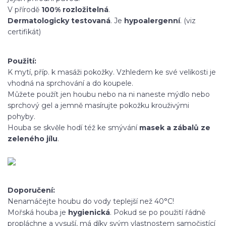
V přírodě
100% rozložitelná
.
Dermatologicky testovaná
. Je
hypoalergenní
. (viz
certifikát)
Použití:
K mytí, příp. k masáži pokožky. Vzhledem ke své velikosti je
vhodná na sprchování a do koupele.
Můžete použít jen houbu nebo na ni naneste mýdlo nebo
sprchový gel a jemně masírujte pokožku krouživými
pohyby.
Houba se skvěle hodí též ke smývání
masek a zábalů ze
zeleného jílu
.
Doporučení:
Nenamáčejte houbu do vody teplejší než 40°C!
Mořská houba je
hygienická
. Pokud se po použití řádně
propláchne a vysuší, má díky svým vlastnostem samočistící