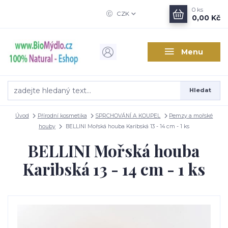
0
ks
CZK
0,00 Kč
Menu
Hledat
Úvod
Přírodní kosmetika
SPRCHOVÁNÍ A KOUPEL
Pemzy a mořské
houby
BELLINI Mořská houba Karibská 13 - 14 cm - 1 ks
BELLINI Mořská houba
Karibská 13 - 14 cm - 1 ks