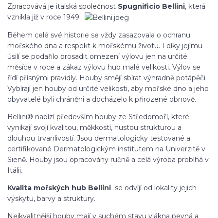
Zpracovává je italská společnost
Spugnificio Bellini
, která
vznikla již v roce 1949.
Během celé své historie se vždy zasazovala o ochranu
mořského dna a respekt k mořskému životu. I díky jejímu
úsilí se podařilo prosadit omezení výlovu jen na určité
měsíce v roce a zákaz výlovu hub malé velikosti. Výlov se
řídí přísnými pravidly. Houby smějí sbírat výhradně potápěči.
Vybírají jen houby od určité velikosti, aby mořské dno a jeho
obyvatelé byli chráněni a docházelo k přirozené obnově.
Bellini® nabízí především houby ze Středomoří, které
vynikají svojí kvalitou, měkkostí, hustou strukturou a
dlouhou trvanlivostí. Jsou dermatologicky testované a
certifikované Dermatologickým institutem na Univerzitě v
Sieně. Houby jsou opracovány ručně a celá výroba probíhá v
Itálii.
Kvalita mořských hub
Bellini
se odvíjí od lokality jejich
výskytu, barvy a struktury.
Nejkvalitnější houby mají v suchém stavu vlákna pevná a