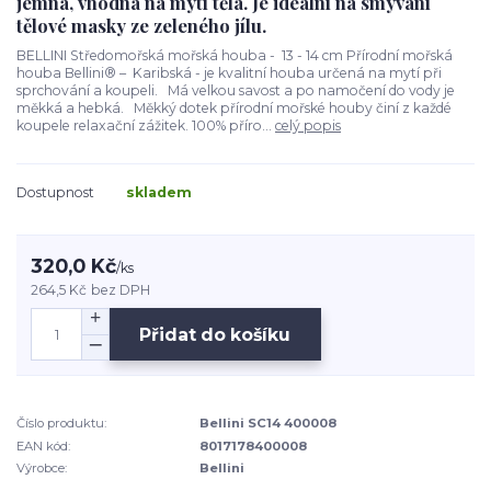
jemná, vhodná na mytí těla. Je ideální na smývání
tělové masky ze zeleného jílu.
BELLINI Středomořská mořská houba - 13 - 14 cm Přírodní mořská
houba Bellini® – Karibská - je kvalitní houba určená na mytí při
sprchování a koupeli. Má velkou savost a po namočení do vody je
měkká a hebká. Měkký dotek přírodní mořské houby činí z každé
koupele relaxační zážitek. 100% příro...
celý popis
Dostupnost
skladem
320,0 Kč
/
ks
264,5 Kč
bez DPH
Přidat do košíku
Číslo produktu:
Bellini SC14 400008
EAN kód:
8017178400008
Výrobce:
Bellini