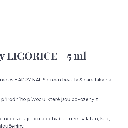
y LICORICE - 5 ml
enecos HAPPY NAILS green beauty & care laky na
h přírodního původu, které jsou odvozeny z
 neobsahují formaldehyd, toluen, kalafun, kafr,
sloučeniny.