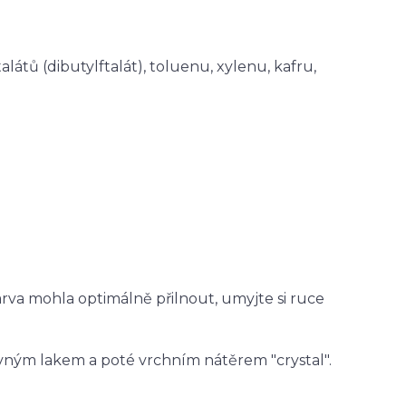
látů (dibutylftalát), toluenu, xylenu, kafru,
rva mohla optimálně přilnout, umyjte si ruce
revným lakem a poté vrchním nátěrem "crystal".