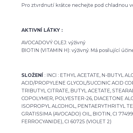
Pro ztvrdnutí krátce nechejte pod chladnou 
AKTIVNÍ LÁTKY :
AVOCADOVÝ OLEJ: výživný
BIOTIN (VITAMIN H): výživný. Má posilující úči
SLOŽENÍ
: INCI :
ETHYL ACETATE, N-BUTYL AL
ACID/PROPYLENE GLYCOL/SUCCINIC ACID CO
TRIBUTYL CITRATE, BUTYL ACETATE, STEAR
COPOLYMER, POLYESTER-26, DIACETONE AL
ISOPROPYL ALCOHOL, PENTAERYTHRITYL TE
GRATISSIMA (AVOCADO) OIL, BIOTIN, CI 7749
FERROCYANIDE), CI 60725 (VIOLET 2)