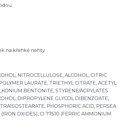
vodou.
nek na křehké nehty.
COHOL, NITROCELLULOSE, ALCOHOL, CITRIC
POLYMER LAURATE, TRIETHYL CITRATE, ACETYL
ALKONIUM BENTONITE, STYRENE/ACRYLATES
COHOL, DIPROPYLENE GLYCOL DIBENZOATE,
TRAISOSTEARATE, PHOSPHORIC ACID, PERSEA
9 (IRON OXIDES), CI 77510 (FERRIC AMMONIUM