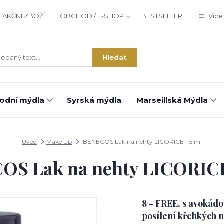
AKČNÍ ZBOŽÍ
OBCHOD / E-SHOP
BESTSELLER
Více
Hledat
rodní mýdla
Syrská mýdla
Marseillská Mýdla
Úvod
Make Up
BENECOS Lak na nehty LICORICE - 5 ml
S Lak na nehty LICORICE
8 - FREE, s avokád
posílení křehkých n