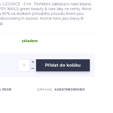
LICORICE - 5 ml Perfektní základ pro naše krásné,
Y NAILS green beauty & care laky na nehty. Nové
na 90% na složkách přírodního původu, které jsou
obnovitelných surovin. Kromě toho jsou barvy 8-
is
skladem
Přidat do košíku
s 9508
EAN kód:
4260198095080