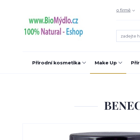
o firmě
Přírodní kosmetika
Make Up
Pří
BENECO