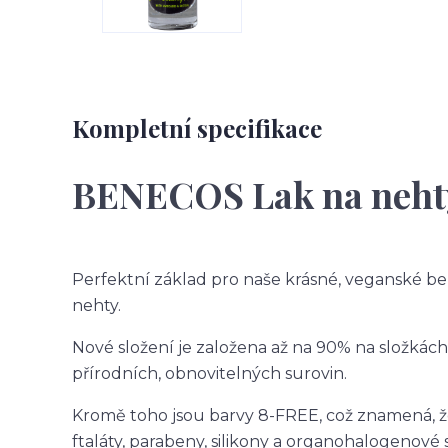
Kompletní specifikace
BENECOS Lak na neht
Perfektní základ pro naše krásné, veganské b
nehty.
Nové složení je založena až na 90% na složkác
přírodních, obnovitelných surovin.
Kromě toho jsou barvy 8-FREE, což znamená, že
ftaláty, parabeny, silikony a organohalogenové 