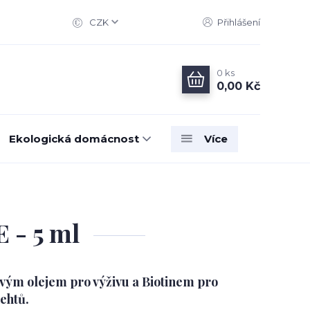
CZK
Přihlášení
0
ks
0,00 Kč
Ekologická domácnost
Více
 - 5 ml
ovým olejem pro výživu a Biotinem pro
ehtů.