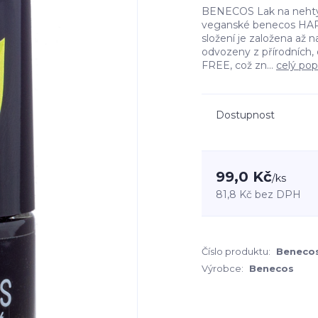
BENECOS Lak na nehty 
veganské benecos HAPP
složení je založena až 
odvozeny z přírodních, 
FREE, což zn...
celý pop
Dostupnost
99,0 Kč
/
ks
81,8 Kč
bez DPH
Číslo produktu:
Beneco
Výrobce:
Benecos