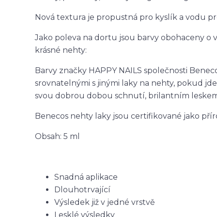
Nová textura je propustná pro kyslík a vodu p
Jako poleva na dortu jsou barvy obohaceny o vý
krásné nehty:
Barvy značky HAPPY NAILS společnosti Beneco
srovnatelnými s jinými laky na nehty, pokud jde
svou dobrou dobou schnutí, brilantním leskem 
Benecos nehty laky jsou certifikované jako př
Obsah: 5 ml
Snadná aplikace
Dlouhotrvající
Výsledek již v jedné vrstvě
Lesklé výsledky