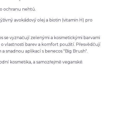
ro ochranu nehtů.
živný avokádový olej a biotin (vitamin H) pro
s se vyznačují zelenými a kosmetickými barvami
 o vlastnosti barev a komfort použití. Přesvědčují
a snadnou aplikací s benecos "Big Brush".
írodní kosmetika, a samozřejmě veganské.