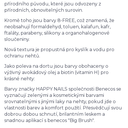
přírodního původu, které jsou odvozeny z
přírodních, obnovitelných surovin.
Kromě toho jsou barvy 8-FREE, což znamená, že
neobsahují formaldehyd, toluen, kalafun, kafr,
ftaláty, parabeny, silikony a organohalogenové
sloučeniny.
Nová textura je propustná pro kyslík a vodu pro
ochranu nehtů.
Jako poleva na dortu jsou barvy obohaceny o
výživný avokádový olej a biotin (vitamin H) pro
krásné nehty:
Barvy značky HAPPY NAILS společnosti Benecos se
vyznačují zelenými a kosmetickými barvami
srovnatelnými s jinými laky na nehty, pokud jde o
vlastnosti barev a komfort použití. Přesvědčují svou
dobrou dobou schnutí, brilantním leskem a
snadnou aplikací s benecos "Big Brush".