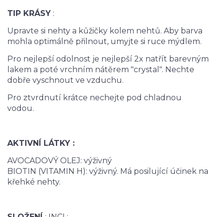
TIP KRÁSY
:
Upravte si nehty a kůžičky kolem nehtů. Aby barva
mohla optimálně přilnout, umyjte si ruce mýdlem.
Pro nejlepší odolnost je nejlepší 2x natřít barevným
lakem a poté vrchním nátěrem "crystal". Nechte
dobře vyschnout ve vzduchu.
Pro ztvrdnutí krátce nechejte pod chladnou
vodou.
AKTIVNÍ LÁTKY :
AVOCADOVÝ OLEJ: výživný
BIOTIN (VITAMIN H): výživný. Má posilující účinek na
křehké nehty.
SLOŽENÍ
: INCI :