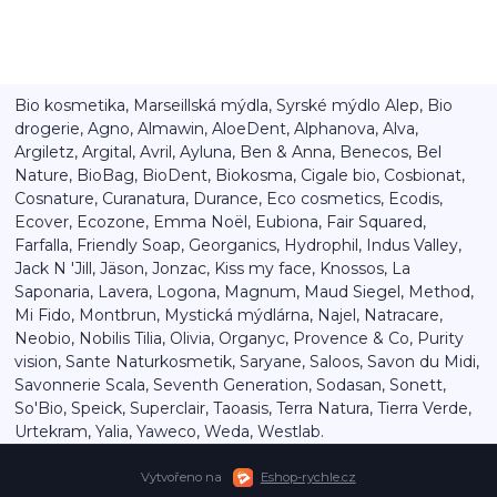
Bio kosmetika, Marseillská mýdla, Syrské mýdlo Alep, Bio
drogerie, Agno, Almawin, AloeDent, Alphanova, Alva,
Argiletz, Argital, Avril, Ayluna, Ben & Anna, Benecos, Bel
Nature, BioBag, BioDent, Biokosma, Cigale bio, Cosbionat,
Cosnature, Curanatura, Durance, Eco cosmetics, Ecodis,
Ecover, Ecozone, Emma Noël, Eubiona, Fair Squared,
Farfalla, Friendly Soap, Georganics, Hydrophil, Indus Valley,
Jack N 'Jill, Jäson, Jonzac, Kiss my face, Knossos, La
Saponaria, Lavera, Logona, Magnum, Maud Siegel, Method,
Mi Fido, Montbrun, Mystická mýdlárna, Najel, Natracare,
Neobio, Nobilis Tilia, Olivia, Organyc, Provence & Co, Purity
vision, Sante Naturkosmetik, Saryane, Saloos, Savon du Midi,
Savonnerie Scala, Seventh Generation, Sodasan, Sonett,
So'Bio, Speick, Superclair, Taoasis, Terra Natura, Tierra Verde,
Urtekram, Yalia, Yaweco, Weda, Westlab.
Vytvořeno na
Eshop-rychle.cz