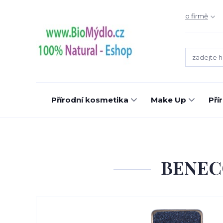
o firmě
Přírodní kosmetika
Make Up
Pří
BENECOS