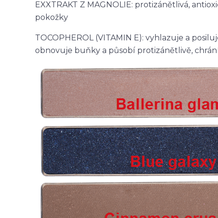
EXXTRAKT Z MAGNOLIE: protizánětlivá, antiox
pokožky
TOCOPHEROL (VITAMIN E): vyhlazuje a posiluje
obnovuje buňky a působí protizánětlivě, chrá