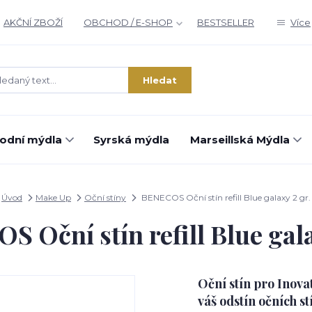
AKČNÍ ZBOŽÍ
OBCHOD / E-SHOP
BESTSELLER
Více
Hledat
rodní mýdla
Syrská mýdla
Marseillská Mýdla
Úvod
Make Up
Oční stíny
BENECOS Oční stín refill Blue galaxy 2 gr.
 Oční stín refill Blue gala
Oční stín pro Inova
váš odstín očních s