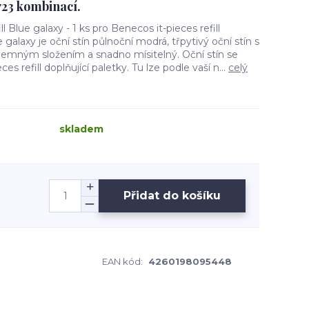
723 kombinací.
 Blue galaxy - 1 ks pro Benecos it-pieces refill
 galaxy je oční stín půlnoční modrá, třpytivý oční stín s
emným složením a snadno mísitelný. Oční stín se
s refill doplňující paletky. Tu lze podle vaší n...
celý
skladem
Přidat do košíku
EAN kód:
4260198095448