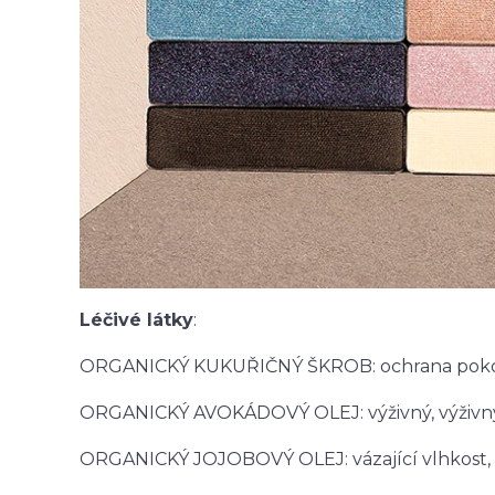
Léčivé látky
:
ORGANICKÝ KUKUŘIČNÝ ŠKROB: ochrana pokož
ORGANICKÝ AVOKÁDOVÝ OLEJ: výživný, výživný
ORGANICKÝ JOJOBOVÝ OLEJ: vázající vlhkost, 