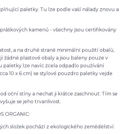
oplňující paletky. Tu lze podle vaší nálady znovu a
ných práškových kamenů - všechny jsou certifikovány
ost, a na druhé straně minimální použití obalů,
í žádné plastové obaly a jsou baleny pouze v
 paletky lze navíc zcela odpadlo používání
ca 10 x 6 cm) se stylové pouzdro paletky vejde
pod oční stíny a nechat ji krátce zaschnout. Tím se
yšuje se jeho trvanlivost.
MOS ORGANIC:
ch složek pochází z ekologického zemědělství.