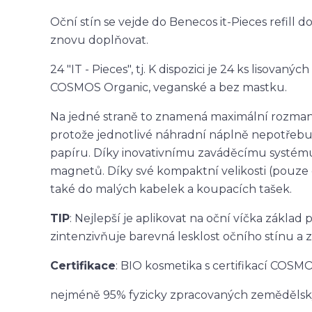
Oční stín se vejde do Benecos it-Pieces refill d
znovu doplňovat.
24 "IT - Pieces", tj. K dispozici je 24 ks lisova
COSMOS Organic, veganské a bez mastku.
Na jedné straně to znamená maximální rozmanit
protože jednotlivé náhradní náplně nepotřebuj
papíru. Díky inovativnímu zaváděcímu systému
magnetů. Díky své kompaktní velikosti (pouze c
také do malých kabelek a koupacích tašek.
TIP
: Nejlepší je aplikovat na oční víčka základ 
zintenzivňuje barevná lesklost očního stínu a zv
Certifikace
: BIO kosmetika s certifikací COS
nejméně 95% fyzicky zpracovaných zemědělský