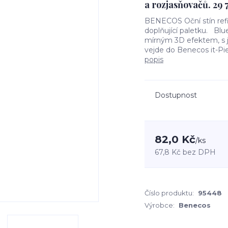
a rozjasňovačů. 29 
BENECOS Oční stín refill
doplňující paletku. Blue
mírným 3D efektem, s j
vejde do Benecos it-Piece
popis
Dostupnost
82,0 Kč
/
ks
67,8 Kč
bez DPH
Číslo produktu:
95448
Výrobce:
Benecos