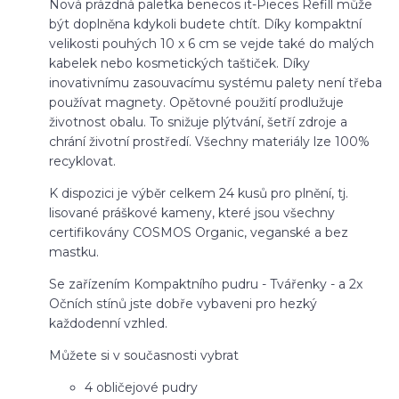
Nová prázdná paletka benecos it-Pieces Refill může
být doplněna kdykoli budete chtít. Díky kompaktní
velikosti pouhých 10 x 6 cm se vejde také do malých
kabelek nebo kosmetických taštiček. Díky
inovativnímu zasouvacímu systému palety není třeba
používat magnety. Opětovné použití prodlužuje
životnost obalu. To snižuje plýtvání, šetří zdroje a
chrání životní prostředí. Všechny materiály lze 100%
recyklovat.
K dispozici je výběr celkem 24 kusů pro plnění, tj.
lisované práškové kameny, které jsou všechny
certifikovány COSMOS Organic, veganské a bez
mastku.
Se zařízením Kompaktního pudru - Tvářenky - a 2x
Očních stínů jste dobře vybaveni pro hezký
každodenní vzhled.
Můžete si v současnosti vybrat
4 obličejové pudry