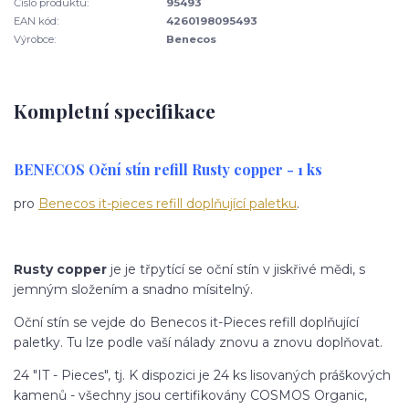
Číslo produktu:
95493
EAN kód:
4260198095493
Výrobce:
Benecos
Kompletní specifikace
BENECOS Oční stín refill Rusty copper - 1 ks
pro
Benecos it-pieces refill doplňující paletku
.
Rusty copper
je je třpytící se oční stín v jiskřivé mědi, s
jemným složením a snadno mísitelný.
Oční stín se vejde do Benecos it-Pieces refill doplňující
paletky. Tu lze podle vaší nálady znovu a znovu doplňovat.
24 "IT - Pieces", tj. K dispozici je 24 ks lisovaných práškových
kamenů - všechny jsou certifikovány COSMOS Organic,