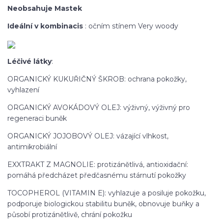
Neobsahuje Mastek
Ideální v kombinaci
s
: očním stínem Very woody
Léčivé látky
:
ORGANICKÝ KUKUŘIČNÝ ŠKROB: ochrana pokožky,
vyhlazení
ORGANICKÝ AVOKÁDOVÝ OLEJ: výživný, výživný pro
regeneraci buněk
ORGANICKÝ JOJOBOVÝ OLEJ: vázající vlhkost,
antimikrobiální
EXXTRAKT Z MAGNOLIE: protizánětlivá, antioxidační:
pomáhá předcházet předčasnému stárnutí pokožky
TOCOPHEROL (VITAMIN E): vyhlazuje a posiluje pokožku,
podporuje biologickou stabilitu buněk, obnovuje buňky a
působí protizánětlivě, chrání pokožku