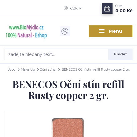
0
ks
CZK
0,00 Kč
Menu
Hledat
Úvod
Make Up
Oční stíny
BENECOS Oční stín refill Rusty copper 2 gr.
BENECOS Oční stín refill
Rusty copper 2 gr.