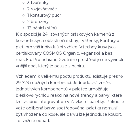
3 tvářenky
2 rozjasňovače
1 konturový pudr
2 bronzery
12 očních stínů
K dispozici je 24 lisovaných práškových kamenů z
kosmetických oblastí oční stíny, tvářenky, kontury a
pleti pro váš individuální vzhled. Všechny kusy jsou
certifikovány COSMOS Organic, veganské a bez
mastku. Pro ochranu životního prostředí jsme vyvinuli
vnější obal, který je pouze z papíru.
Vzhledem k velkému počtu produktů existuje přesně
29 723 možných kombinací. Jednoduchá změna
jednotlivých komponentů v paletce umožňuje
bleskově rychlou reakci na nové trendy a barvy, které
lze snadno integrovat do vaší vlastní paletky. Pokud je
vaše oblíbená barva spotřebována, paletka nemusí
být vhozena do koše, ale barvu lze jednoduše koupit.
To snižuje odpad.