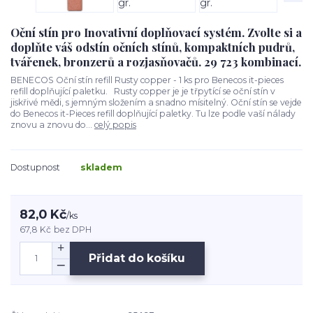
Oční stín pro Inovativní doplňovací systém. Zvolte si a
doplňte váš odstín očních stínů, kompaktních pudrů,
tvářenek, bronzerů a rozjasňovačů. 29 723 kombinací.
BENECOS Oční stín refill Rusty copper - 1 ks pro Benecos it-pieces
refill doplňující paletku. Rusty copper je je třpytící se oční stín v
jiskřivé mědi, s jemným složením a snadno mísitelný. Oční stín se vejde
do Benecos it-Pieces refill doplňující paletky. Tu lze podle vaší nálady
znovu a znovu do...
celý popis
Dostupnost
skladem
82,0 Kč
/
ks
67,8 Kč
bez DPH
Přidat do košíku