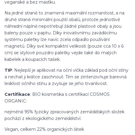
veganské a bez mastku.
Na jedné straně to znamená maximální rozmanitost, a na
druhé straně minimální použití obalů, protože jednotlivé
náhradní náplně nepotřebují žádné plastové obaly a jsou
baleny pouze v papíru. Díky inovativnímu zaváděcímu
systému paletky lze navíc zcela odpadlo používání
magnetů. Díky své kompaktní velikosti (pouze cca 10 x 6
cm) se stylové pouzdro paletky vejde také do malých
kabelek a koupacích tašek.
TIP
: Nejlepší je aplikovat na oční víčka základ pod oční stíny
a nechat ji krátce zaschnout. Tím se zintenzivňuje barevná
lesklost očního stínu a zvyšuje se jeho trvanlivost.
Certifikace
: BIO kosmetika s certifikací COSMOS
ORGANIC:
nejméně 95% fyzicky zpracovaných zemědělských složek
pochází z ekologického zemědělství.
Vegan, celkem 22% organických látek