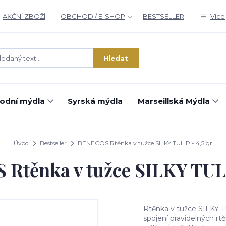
AKČNÍ ZBOŽÍ
OBCHOD / E-SHOP
BESTSELLER
Více
Hledat
rodní mýdla
Syrská mýdla
Marseillská Mýdla
Úvod
Bestseller
BENECOS Rtěnka v tužce SILKY TULIP - 4,5 gr
Rtěnka v tužce SILKY TULIP
Rtěnka v tužce SILKY 
spojení pravidelných rt