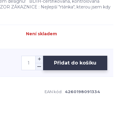
ovém designu! BDIH-certifikovaná, kontrolovaná
ZOR ZÁKAZNICE : Nejlepší "rtěnka", kterou jsem kdy
Není skladem
Přidat do košíku
EAN kód:
4260198091334