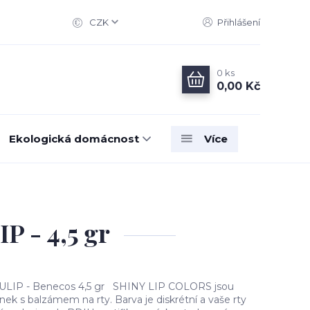
CZK
Přihlášení
0
ks
0,00 Kč
Ekologická domácnost
Více
 - 4,5 gr
TULIP - Benecos 4,5 gr SHINY LIP COLORS jsou
ěnek s balzámem na rty. Barva je diskrétní a vaše rty