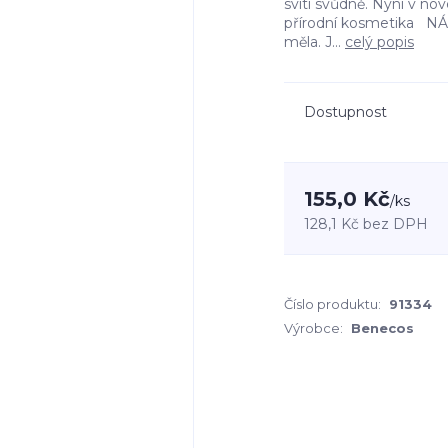
svítí svůdně. Nyní v n
přírodní kosmetika NÁ
měla. J...
celý popis
Dostupnost
155,0 Kč
/
ks
128,1 Kč
bez DPH
Číslo produktu:
91334
Výrobce:
Benecos