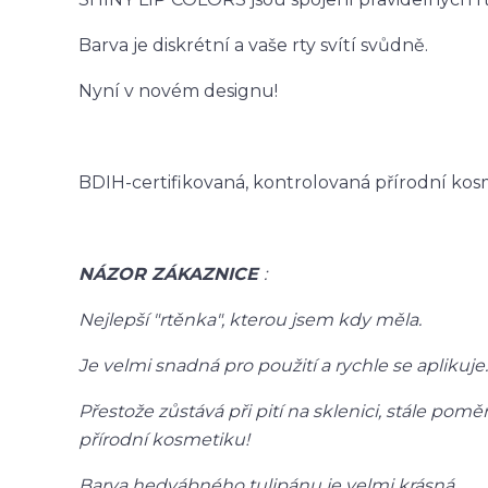
Barva je diskrétní a vaše rty svítí svůdně.
Nyní v novém designu!
BDIH-certifikovaná, kontrolovaná přírodní kos
NÁZOR ZÁKAZNICE
:
Nejlepší "rtěnka", kterou jsem kdy měla.
Je velmi snadná pro použití a rychle se aplikuje.
Přestože zůstává při pití na sklenici, stále po
přírodní kosmetiku!
Barva hedvábného tulipánu je velmi krásná.