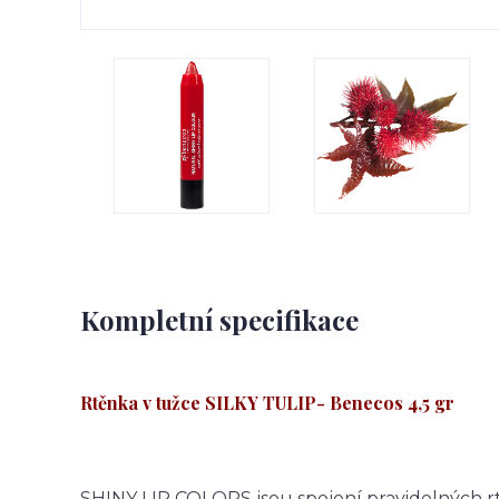
Kompletní specifikace
Rtěnka v tužce SILKY TULIP
- Benecos 4,5 gr
SHINY LIP COLORS jsou spojení pravidelných r