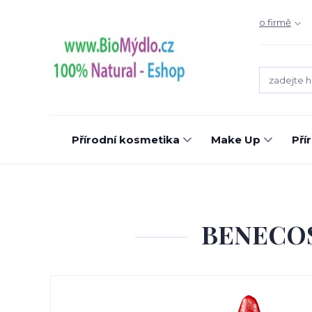
o firmě
Přírodní kosmetika
Make Up
Pří
BENECOS 