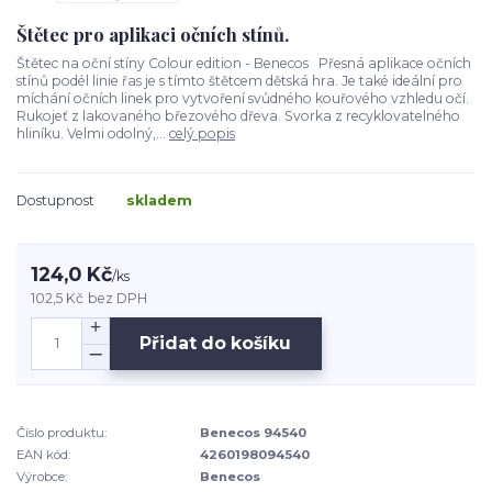
Štětec pro aplikaci očních stínů.
Štětec na oční stíny Colour edition - Benecos Přesná aplikace očních
stínů podél linie řas je s tímto štětcem dětská hra. Je také ideální pro
míchání očních linek pro vytvoření svůdného kouřového vzhledu očí.
Rukojeť z lakovaného březového dřeva. Svorka z recyklovatelného
hliníku. Velmi odolný,...
celý popis
Dostupnost
skladem
124,0 Kč
/
ks
102,5 Kč
bez DPH
Přidat do košíku
Číslo produktu:
Benecos 94540
EAN kód:
4260198094540
Výrobce:
Benecos