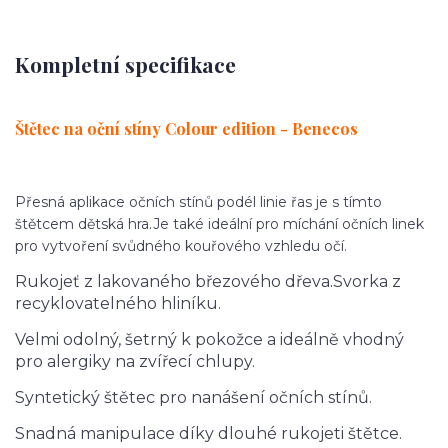
Kompletní specifikace
Štětec na oční stíny Colour edition - Benecos
Přesná aplikace očních stínů podél linie řas je s tímto
štětcem dětská hra.
Je také ideální pro míchání očních linek
pro vytvoření svůdného kouřového vzhledu očí.
Rukojeť z lakovaného březového dřeva.
Svorka z
recyklovatelného hliníku.
Velmi odolný, šetrný k pokožce a ideálně vhodný
pro alergiky na zvířecí chlupy.
Syntetický štětec pro nanášení očních stínů.
Snadná manipulace díky dlouhé rukojeti štětce.