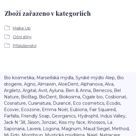
Zboží zařazeno v kategoriích
Make Up
Oční stíny
Příslušenství
Bio kosmetika, Marseillská mýdla, Syrské mýdlo Alep, Bio
drogerie, Agno, Almawin, AloeDent, Alphanova, Alva,
Argiletz, Argital, Avril, Ayluna, Ben & Anna, Benecos, Bel
Nature, BioBag, BioDent, Biokosma, Cigale bio, Cosbionat,
Cosnature, Curanatura, Durance, Eco cosmetics, Ecodis,
Ecover, Ecozone, Emma Noël, Eubiona, Fair Squared,
Farfalla, Friendly Soap, Georganics, Hydrophil, Indus Valley,
Jack N 'Jill, Jäson, Jonzac, Kiss my face, Knossos, La
Saponaria, Lavera, Logona, Magnum, Maud Siegel, Method,
Mi Fido, Montbrun, Mystická mýdlárna, Najel, Natracare,