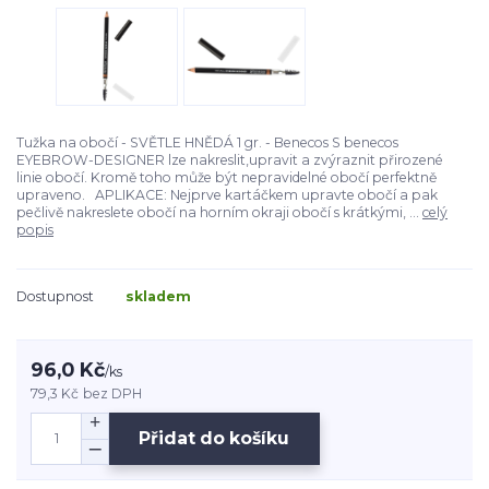
Tužka na obočí - SVĚTLE HNĚDÁ 1 gr. - Benecos S benecos
EYEBROW-DESIGNER lze nakreslit,upravit a zvýraznit přirozené
linie obočí. Kromě toho může být nepravidelné obočí perfektně
upraveno. APLIKACE: Nejprve kartáčkem upravte obočí a pak
pečlivě nakreslete obočí na horním okraji obočí s krátkými, ...
celý
popis
Dostupnost
skladem
96,0 Kč
/
ks
79,3 Kč
bez DPH
Přidat do košíku