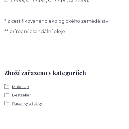
CI 77499, CI 77492, CI 77491, CI 77891.
* z certifikovaného ekologického zemědělství
** přírodní esenciální oleje
Zboží zařazeno v kategoriích
Make Up
Bestseller
Řasenky a tužky