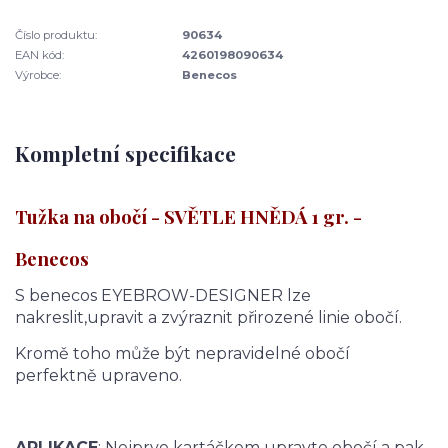
Číslo produktu:
90634
EAN kód:
4260198090634
Výrobce:
Benecos
Kompletní specifikace
Tužka na obočí - SVĚTLE HNĚDÁ 1 gr. -
Benecos
S benecos EYEBROW-DESIGNER lze
nakreslit,upravit a zvýraznit přirozené linie obočí.
Kromě toho může být nepravidelné obočí
perfektně upraveno.
APLIKACE
: Nejprve kartáčkem upravte obočí a pak