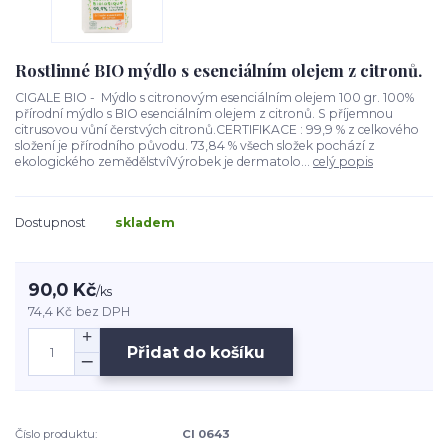
Rostlinné BIO mýdlo s esenciálním olejem z citronů.
CIGALE BIO - Mýdlo s citronovým esenciálním olejem 100 gr. 100%
přírodní mýdlo s BIO esenciálním olejem z citronů. S příjemnou
citrusovou vůní čerstvých citronů.CERTIFIKACE : 99,9 % z celkového
složení je přírodního původu. 73,84 % všech složek pochází z
ekologického zemědělstvíVýrobek je dermatolo...
celý popis
Dostupnost
skladem
90,0 Kč
/
ks
74,4 Kč
bez DPH
Přidat do košíku
Číslo produktu:
CI 0643