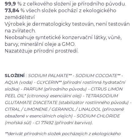
99,9
% z celkového složení je přírodního původu.
73,84
% všech složek pochází z ekologického
zemědělství
Výrobek je dermatologicky testován, není testován
na zvířatech.
Neobsahuje syntetické konzervační látky, vůně,
barvy, minerální oleje a GMO.
Nazatěžuje přírodní prostředí.
SLOŽENÍ
:
SODIUM PALMATE** - SODIUM COCOATE** -
AQUA (voda) - GLYCERIN** (přírodní rostlinná hydratační
složka) - PARFUM (přírodního původu) - CITRUS LIMON
PEEL OIL* (citronový esenciální olej) - TETRASODIUM
GLUTAMATE DIACETATE (stabilizátor rostlinného původu) -
CITRAL / LIMONENE / GERANIOL / LINALOOL (přirozeně
obsažené v esenciálních olejích) - SODIUM CHLORIDE
(mořská sůl) - CI 77492 (přírodní barvivo).
**derivát přírodních složek pocházejích z ekologického