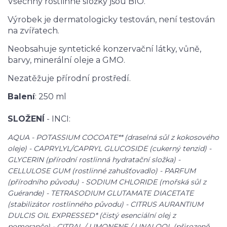
Všechny rostlinné složky jsou BIO.
Výrobek je dermatologicky testován, není testován
na zvířatech.
Neobsahuje syntetické konzervační látky, vůně,
barvy, minerální oleje a GMO.
Nezatěžuje přírodní prostředí.
Balení
: 250 ml
SLOŽENÍ
- INCI:
AQUA - POTASSIUM COCOATE** (draselná sůl z kokosového
oleje) - CAPRYLYL/CAPRYL GLUCOSIDE (cukerný tenzid) -
GLYCERIN (přírodní rostlinná hydratační složka) -
CELLULOSE GUM (rostlinné zahušťovadlo) - PARFUM
(přírodního původu) - SODIUM CHLORIDE (mořská sůl z
Guérande) - TETRASODIUM GLUTAMATE DIACETATE
(stabilizátor rostlinného původu) - CITRUS AURANTIUM
DULCIS OIL EXPRESSED* (čistý esenciální olej z
pomeranče) - CITRAL / LIMONENE / LINALOOL (přirozeně