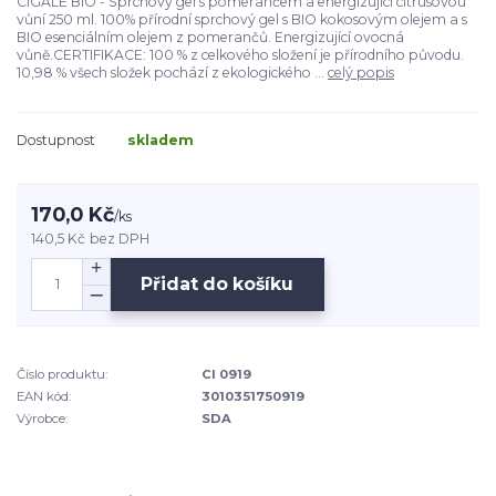
CIGALE BIO - Sprchový gel s pomerančem a energizující citrusovou
vůní 250 ml. 100% přírodní sprchový gel s BIO kokosovým olejem a s
BIO esenciálním olejem z pomerančů. Energizující ovocná
vůně.CERTIFIKACE: 100 % z celkového složení je přírodního původu.
10,98 % všech složek pochází z ekologického ...
celý popis
Dostupnost
skladem
170,0 Kč
/
ks
140,5 Kč
bez DPH
Přidat do košíku
Číslo produktu:
CI 0919
EAN kód:
3010351750919
Výrobce:
SDA