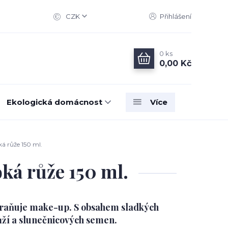
CZK
Přihlášení
0
ks
0,00 Kč
Ekologická domácnost
Více
á růže 150 ml.
ká růže 150 ml.
straňuje make-up. S obsahem sladkých
ůží a slunečnicových semen.