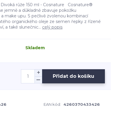
ko Divoká růže 150 ml - Cosnature Cosnature®
se jemně a důkladně zbavuje pokožku
 a make upu. S pečlivě zvolenou kombinací
tého organického oleje ze semen řepky z řízené
, a také slunečnic...
celý popis
Skladem
Přidat do košíku
426
EAN kód:
4260370433426