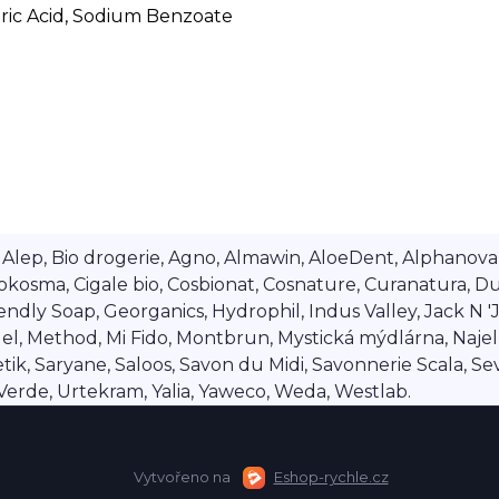
itric Acid, Sodium Benzoate
lep, Bio drogerie, Agno, Almawin, AloeDent, Alphanova, Al
okosma, Cigale bio, Cosbionat, Cosnature, Curanatura, Du
dly Soap, Georganics, Hydrophil, Indus Valley, Jack N 'Jil
 Method, Mi Fido, Montbrun, Mystická mýdlárna, Najel, Na
ik, Saryane, Saloos, Savon du Midi, Savonnerie Scala, Se
a Verde, Urtekram, Yalia, Yaweco, Weda, Westlab.
Vytvořeno na
Eshop-rychle.cz