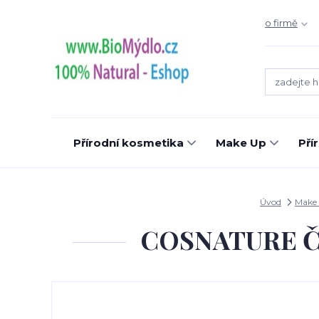
o firmě
Přírodní kosmetika
Make Up
Pří
Úvod
Make
COSNATURE Čist