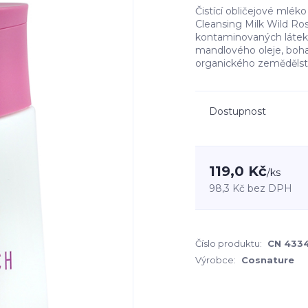
Čistící obličejové mlé
Cleansing Milk Wild Ro
kontaminovaných látek
mandlového oleje, boha
organického zemědělství
Dostupnost
119,0 Kč
/
ks
98,3 Kč
bez DPH
Číslo produktu:
CN 433
Výrobce:
Cosnature