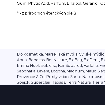
Gum, Phytic Acid, Parfum, Linalool, Geraniol, C
* - z přírodních éterických olejů
Bio kosmetika, Marseillská mýdla, Syrské mýdlo A
Anna, Benecos, Bel Nature, BioBag, BioDent, Bi
Emma Noël, Eubiona, Fair Squared, Farfalla, Frien
Saponaria, Lavera, Logona, Magnum, Maud Siegel,
Provence & Co, Purity vision, Sante Naturkosmet
Speick, Superclair, Taoasis, Terra Natura, Tierr