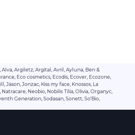
va, Argiletz, Argital, Avril, Ayluna, Ben &
rance, Eco cosmetics, Ecodis, Ecover, Ecozone,
l, Jäson, Jonzac, Kiss my face, Knossos, La
tracare, Neobio, Nobilis Tilia, Olivia, Organyc,
venth Generation, Sodasan, Sonett, So'Bio,