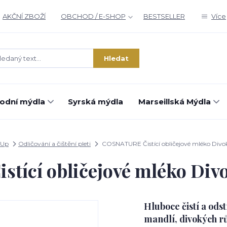
AKČNÍ ZBOŽÍ
OBCHOD / E-SHOP
BESTSELLER
Více
Hledat
rodní mýdla
Syrská mýdla
Marseillská Mýdla
 Up
Odličování a čištění pleti
COSNATURE Čistící obličejové mléko Divok
ící obličejové mléko Divo
Hluboce čistí a od
mandlí, divokých r