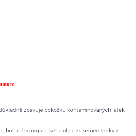
snature
a důkladně zbavuje pokožku kontaminovaných látek
e, bohatého organického oleje ze semen řepky z