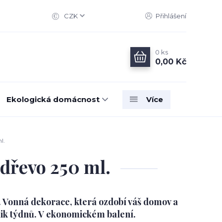
CZK
Přihlášení
0
ks
0,00 Kč
Ekologická domácnost
Více
l.
dřevo 250 ml.
í. Vonná dekorace, která ozdobí váš domov a
lik týdnů. V ekonomickém balení.