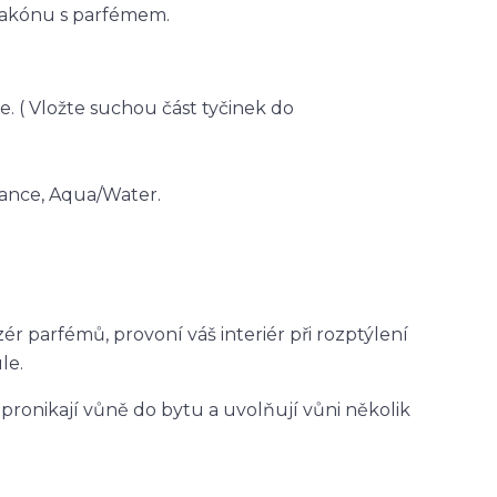
lakónu s parfémem.
e. ( Vložte suchou část tyčinek do
ance, Aqua/Water.
ér parfémů, provoní váš interiér při rozptýlení
le.
pronikají vůně do bytu a uvolňují vůni několik