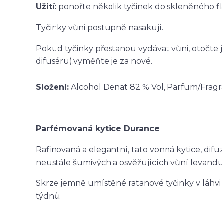
Užití:
ponořte několik tyčinek do skleněného f
Tyčinky vůni postupně nasakují.
Pokud tyčinky přestanou vydávat vůni, otočte j
difuséru).vyměňte je za nové.
Složení:
Alcohol Denat 82 % Vol, Parfum/Fragr
Parfémovaná kytice Durance
Rafinovaná a elegantní, tato vonná kytice, difuz
neustále šumivých a osvěžujících vůní levandu
Skrze jemně umístěné ratanové tyčinky v láhvi 
týdnů.