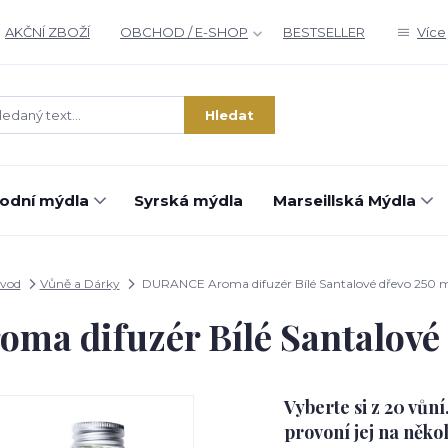
AKČNÍ ZBOŽÍ
OBCHOD / E-SHOP
BESTSELLER
Více
Hledat
rodní mýdla
Syrská mýdla
Marseillská Mýdla
vod
Vůně a Dárky
DURANCE Aroma difuzér Bílé Santalové dřevo 250 m
a difuzér Bílé Santalové 
Vyberte si z 20 vůn
provoní jej na něko