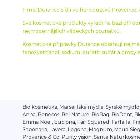
Firma Durance sídlí ve francouzské Provence, kr
Své kosmetické produkty vyrábí na bázi přírodn
nejmodernějších vědeckých poznatků.
Kosmetické přípravky Durance obsahují nejmén
fenoxyethanol, sodium laureth sulfát a propyle
Bio kosmetika, Marseillská mýdla, Syrské mýdlo A
Anna, Benecos, Bel Nature, BioBag, BioDent, Bi
Emma Noël, Eubiona, Fair Squared, Farfalla, Frien
Saponaria, Lavera, Logona, Magnum, Maud Siegel,
Provence & Co, Purity vision, Sante Naturkosmet