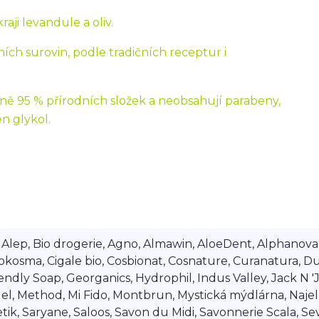
aji levandule a oliv.
ích surovin, podle tradičních receptur i
ě 95 % přírodních složek a neobsahují parabeny,
n glykol.
lep, Bio drogerie, Agno, Almawin, AloeDent, Alphanova, Al
okosma, Cigale bio, Cosbionat, Cosnature, Curanatura, Du
dly Soap, Georganics, Hydrophil, Indus Valley, Jack N 'Jil
 Method, Mi Fido, Montbrun, Mystická mýdlárna, Najel, Na
ik, Saryane, Saloos, Savon du Midi, Savonnerie Scala, Se