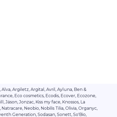
va, Argiletz, Argital, Avril, Ayluna, Ben &
rance, Eco cosmetics, Ecodis, Ecover, Ecozone,
l, Jäson, Jonzac, Kiss my face, Knossos, La
tracare, Neobio, Nobilis Tilia, Olivia, Organyc,
venth Generation, Sodasan, Sonett, So'Bio,