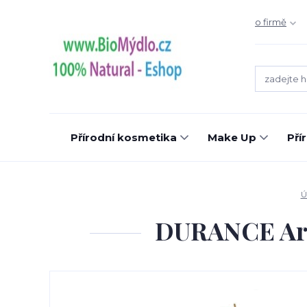
o firmě
Přírodní kosmetika
Make Up
Pří
Ú
DURANCE Arom