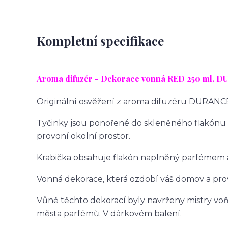
Kompletní specifikace
Aroma difuzér - Dekorace vonná RED 25
0 ml. 
Originální osvěžení z aroma difuzéru DURANC
Tyčinky jsou ponořené do skleněného flakónu 
provoní okolní prostor.
Krabička obsahuje flakón naplněný parfémem a
Vonná dekorace, která ozdobí váš domov a prov
Vůně těchto dekorací byly navrženy mistry voň
města parfémů. V dárkovém balení.