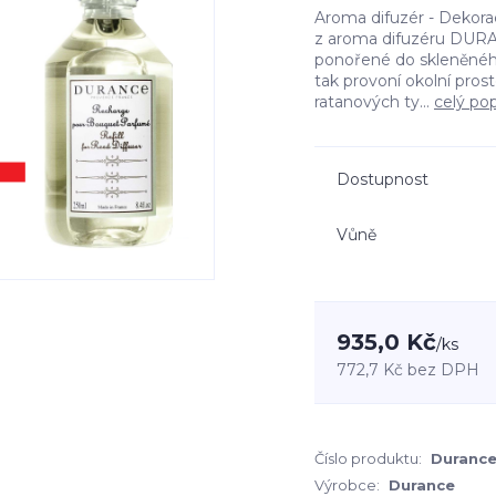
Aroma difuzér - Dekor
z aroma difuzéru DURA
ponořené do skleněného
tak provoní okolní pro
ratanových ty...
celý pop
Dostupnost
Vůně
935,0 Kč
/
ks
772,7 Kč
bez DPH
Číslo produktu:
Durance
Výrobce:
Durance