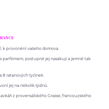
DURANCE
E k provonění vašeho domova.
s parfémem, postupně jej nasakují a jemně tak
 8 ratanových tyčinek.
oní jej na několik týdnů.
avkáři z provensálského Grasse, francouzského