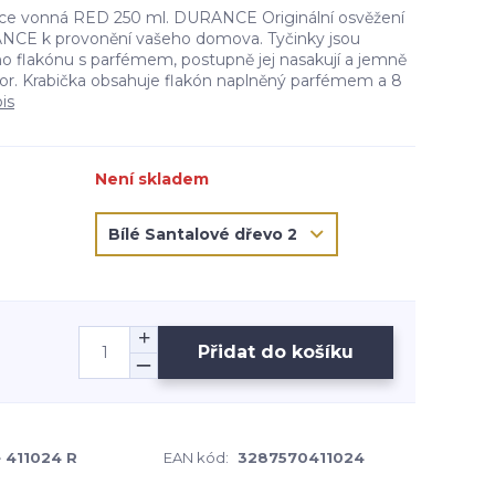
ace vonná RED 250 ml. DURANCE Originální osvěžení
NCE k provonění vašeho domova. Tyčinky jsou
 flakónu s parfémem, postupně jej nasakují a jemně
stor. Krabička obsahuje flakón naplněný parfémem a 8
is
Není skladem
Přidat do košíku
 411024 R
EAN kód:
3287570411024