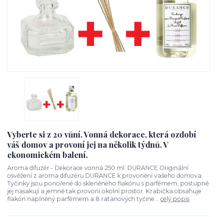
Vyberte si z 20 vůní. Vonná dekorace, která ozdobí
váš domov a provoní jej na několik týdnů. V
ekonomickém balení.
Aroma difuzér - Dekorace vonná 250 ml. DURANCE Originální
osvěžení z aroma difuzéru DURANCE k provonění vašeho domova.
Tyčinky jsou ponořené do skleněného flakónu s parfémem, postupně
jej nasakují a jemně tak provoní okolní prostor. Krabička obsahuje
flakón naplněný parfémem a 8 ratanových tyčine...
celý popis