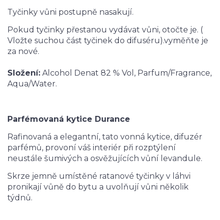
Tyčinky vůni postupně nasakují.
Pokud tyčinky přestanou vydávat vůni, otočte je. (
Vložte suchou část tyčinek do difuséru).vyměňte je
za nové.
Složení:
Alcohol Denat 82 % Vol, Parfum/Fragrance,
Aqua/Water.
Parfémovaná kytice Durance
Rafinovaná a elegantní, tato vonná kytice, difuzér
parfémů, provoní váš interiér při rozptýlení
neustále šumivých a osvěžujících vůní levandule.
Skrze jemně umístěné ratanové tyčinky v láhvi
pronikají vůně do bytu a uvolňují vůni několik
týdnů.