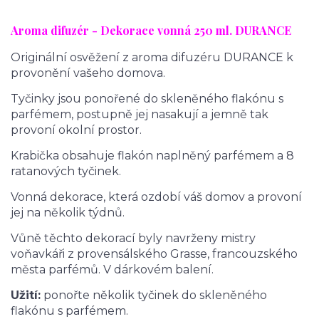
Aroma difuzér - Dekorace vonná 25
0 ml. DURANCE
Originální osvěžení z aroma difuzéru DURANCE k
provonění vašeho domova.
Tyčinky jsou ponořené do skleněného flakónu s
parfémem, postupně jej nasakují a jemně tak
provoní okolní prostor.
Krabička obsahuje flakón naplněný parfémem a 8
ratanových tyčinek.
Vonná dekorace, která ozdobí váš domov a provoní
jej na několik týdnů.
Vůně těchto dekorací byly navrženy mistry
voňavkáři z provensálského Grasse, francouzského
města parfémů. V dárkovém balení.
Užití:
ponořte několik tyčinek do skleněného
flakónu s parfémem.