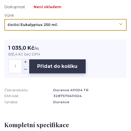
Dostupnost
Není skladem
Vůně
1 035,0 Kč
/
ks
855,4 Kč
bez DPH
Přidat do košíku
Číslo produktu:
Durance 411024 TR
EAN kód:
3287570411024
Výrobce:
Durance
Kompletní specifikace