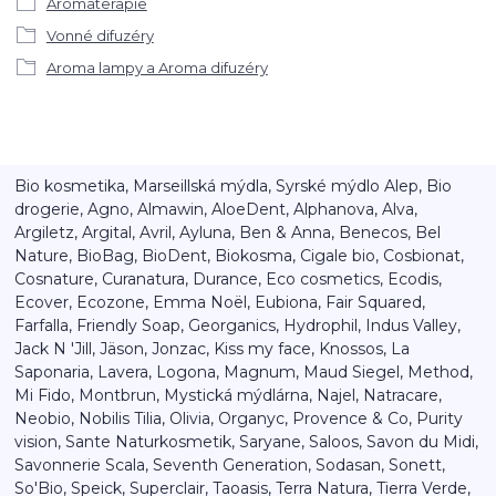
Aromaterapie
Vonné difuzéry
Aroma lampy a Aroma difuzéry
Bio kosmetika, Marseillská mýdla, Syrské mýdlo Alep, Bio
drogerie, Agno, Almawin, AloeDent, Alphanova, Alva,
Argiletz, Argital, Avril, Ayluna, Ben & Anna, Benecos, Bel
Nature, BioBag, BioDent, Biokosma, Cigale bio, Cosbionat,
Cosnature, Curanatura, Durance, Eco cosmetics, Ecodis,
Ecover, Ecozone, Emma Noël, Eubiona, Fair Squared,
Farfalla, Friendly Soap, Georganics, Hydrophil, Indus Valley,
Jack N 'Jill, Jäson, Jonzac, Kiss my face, Knossos, La
Saponaria, Lavera, Logona, Magnum, Maud Siegel, Method,
Mi Fido, Montbrun, Mystická mýdlárna, Najel, Natracare,
Neobio, Nobilis Tilia, Olivia, Organyc, Provence & Co, Purity
vision, Sante Naturkosmetik, Saryane, Saloos, Savon du Midi,
Savonnerie Scala, Seventh Generation, Sodasan, Sonett,
So'Bio, Speick, Superclair, Taoasis, Terra Natura, Tierra Verde,