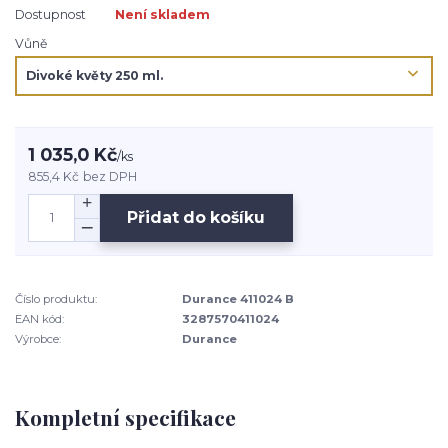
Dostupnost
Není skladem
Vůně
1 035,0 Kč
/
ks
855,4 Kč
bez DPH
Přidat do košíku
Číslo produktu:
Durance 411024 B
EAN kód:
3287570411024
Výrobce:
Durance
Kompletní specifikace