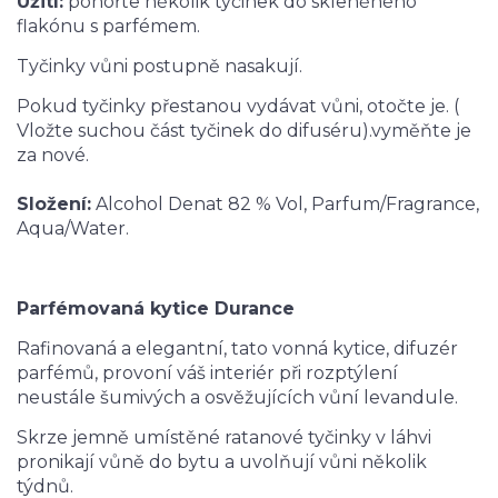
Užití:
ponořte několik tyčinek do skleněného
flakónu s parfémem.
Tyčinky vůni postupně nasakují.
Pokud tyčinky přestanou vydávat vůni, otočte je. (
Vložte suchou část tyčinek do difuséru).vyměňte je
za nové.
Složení:
Alcohol Denat 82 % Vol, Parfum/Fragrance,
Aqua/Water.
Parfémovaná kytice Durance
Rafinovaná a elegantní, tato vonná kytice, difuzér
parfémů, provoní váš interiér při rozptýlení
neustále šumivých a osvěžujících vůní levandule.
Skrze jemně umístěné ratanové tyčinky v láhvi
pronikají vůně do bytu a uvolňují vůni několik
týdnů.