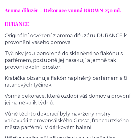
Aroma difuzér - Dekorace vonná BROWN 25
0 ml.
DURANCE
Originální osvěžení z aroma difuzéru DURANCE k
provonění vašeho domova.
Tyčinky jsou ponořené do skleněného flakónu s
parfémem, postupně jej nasakují a jemně tak
provoní okolní prostor.
Krabička obsahuje flakón naplněný parfémem a 8
ratanových tyčinek.
Vonná dekorace, která ozdobí váš domov a provoní
jej na několik týdnů.
Vůně těchto dekorací byly navrženy mistry
voňavkáři z provensálského Grasse, francouzského
města parfémů. V dárkovém balení.