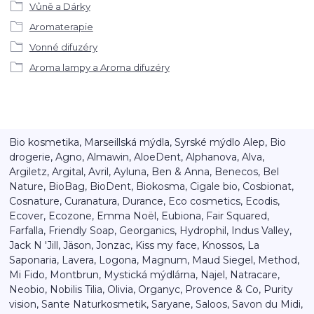
Vůně a Dárky
Aromaterapie
Vonné difuzéry
Aroma lampy a Aroma difuzéry
Bio kosmetika, Marseillská mýdla, Syrské mýdlo Alep, Bio
drogerie, Agno, Almawin, AloeDent, Alphanova, Alva,
Argiletz, Argital, Avril, Ayluna, Ben & Anna, Benecos, Bel
Nature, BioBag, BioDent, Biokosma, Cigale bio, Cosbionat,
Cosnature, Curanatura, Durance, Eco cosmetics, Ecodis,
Ecover, Ecozone, Emma Noël, Eubiona, Fair Squared,
Farfalla, Friendly Soap, Georganics, Hydrophil, Indus Valley,
Jack N 'Jill, Jäson, Jonzac, Kiss my face, Knossos, La
Saponaria, Lavera, Logona, Magnum, Maud Siegel, Method,
Mi Fido, Montbrun, Mystická mýdlárna, Najel, Natracare,
Neobio, Nobilis Tilia, Olivia, Organyc, Provence & Co, Purity
vision, Sante Naturkosmetik, Saryane, Saloos, Savon du Midi,