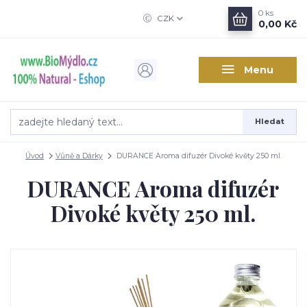
0
ks
CZK
0,00 Kč
Menu
Hledat
Úvod
Vůně a Dárky
DURANCE Aroma difuzér Divoké květy 250 ml.
DURANCE Aroma difuzér
Divoké květy 250 ml.