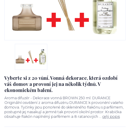
Vyberte si z 20 vůní. Vonná dekorace, která ozdobí
váš domov a provoní jej na několik týdnů. V
ekonomickém balení.
Aroma difuzér - Dekorace vonná BROWN 250 ml. DURANCE
Originální osvěžení z aroma difuzéru DURANCE k provonění vašeho
domova. Tyčinky jsou ponořené do skleněného flakónu s parfémem,
postupně jej nasakují a jemně tak provoní okolní prostor. Krabička
obsahuje flakón naplněný parfémem a 8 ratanových ...
celý popis