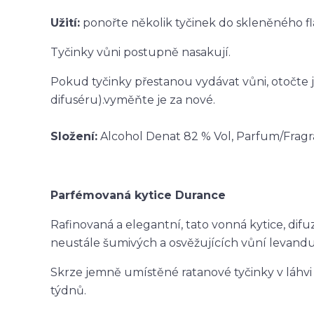
Užití:
ponořte několik tyčinek do skleněného f
Tyčinky vůni postupně nasakují.
Pokud tyčinky přestanou vydávat vůni, otočte j
difuséru).vyměňte je za nové.
Složení:
Alcohol Denat 82 % Vol, Parfum/Fragr
Parfémovaná kytice Durance
Rafinovaná a elegantní, tato vonná kytice, difuz
neustále šumivých a osvěžujících vůní levandu
Skrze jemně umístěné ratanové tyčinky v láhvi 
týdnů.