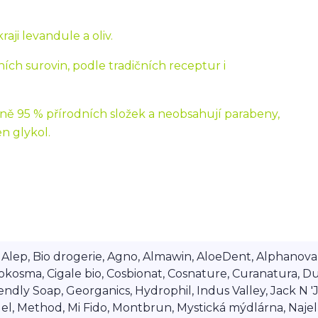
aji levandule a oliv.
ích surovin, podle tradičních receptur i
ě 95 % přírodních složek a neobsahují parabeny,
n glykol.
lep, Bio drogerie, Agno, Almawin, AloeDent, Alphanova, Al
okosma, Cigale bio, Cosbionat, Cosnature, Curanatura, Du
dly Soap, Georganics, Hydrophil, Indus Valley, Jack N 'Jil
 Method, Mi Fido, Montbrun, Mystická mýdlárna, Najel, Na