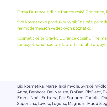
Firma Durance sídlí ve francouzské Provence, kr
Své kosmetické produkty vyrábí na bázi přírodn
nejmodernějších vědeckých poznatků.
Kosmetické přípravky Durance obsahují nejmén
fenoxyethanol, sodium laureth sulfát a propyle
Bio kosmetika, Marseillská mýdla, Syrské mýdlo A
Anna, Benecos, Bel Nature, BioBag, BioDent, Bi
Emma Noël, Eubiona, Fair Squared, Farfalla, Frien
Saponaria, Lavera, Logona, Magnum, Maud Siegel,