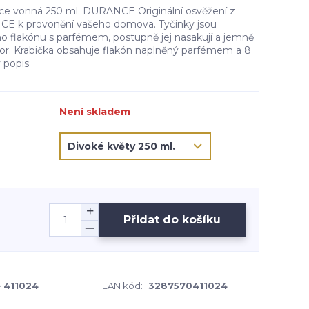
ce vonná 250 ml. DURANCE Originální osvěžení z
E k provonění vašeho domova. Tyčinky jsou
 flakónu s parfémem, postupně jej nasakují a jemně
stor. Krabička obsahuje flakón naplněný parfémem a 8
ý popis
Není skladem
Přidat do košíku
 411024
EAN kód:
3287570411024