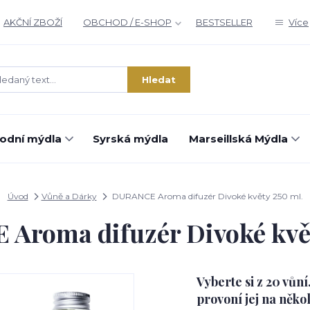
AKČNÍ ZBOŽÍ
OBCHOD / E-SHOP
BESTSELLER
Více
Hledat
rodní mýdla
Syrská mýdla
Marseillská Mýdla
Úvod
Vůně a Dárky
DURANCE Aroma difuzér Divoké květy 250 ml.
Aroma difuzér Divoké květ
Vyberte si z 20 vůn
provoní jej na něko