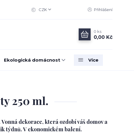
CZK
Přihlášení
0
ks
0,00 Kč
Ekologická domácnost
Více
y 250 ml.
í. Vonná dekorace, která ozdobí váš domov a
lik týdnů. V ekonomickém balení.