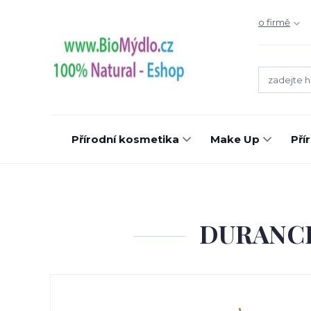
o firmě
Přírodní kosmetika
Make Up
Pří
DURANCE 