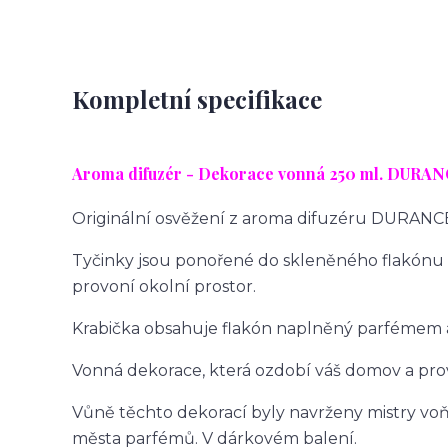
Kompletní specifikace
Aroma difuzér - Dekorace vonná 25
0 ml. DURAN
Originální osvěžení z aroma difuzéru DURANC
Tyčinky jsou ponořené do skleněného flakónu 
provoní okolní prostor.
Krabička obsahuje flakón naplněný parfémem a
Vonná dekorace, která ozdobí váš domov a prov
Vůně těchto dekorací byly navrženy mistry voň
města parfémů. V dárkovém balení.