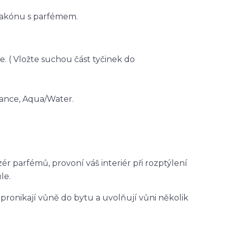
lakónu s parfémem.
e. ( Vložte suchou část tyčinek do
ance, Aqua/Water.
ér parfémů, provoní váš interiér při rozptýlení
le.
pronikají vůně do bytu a uvolňují vůni několik