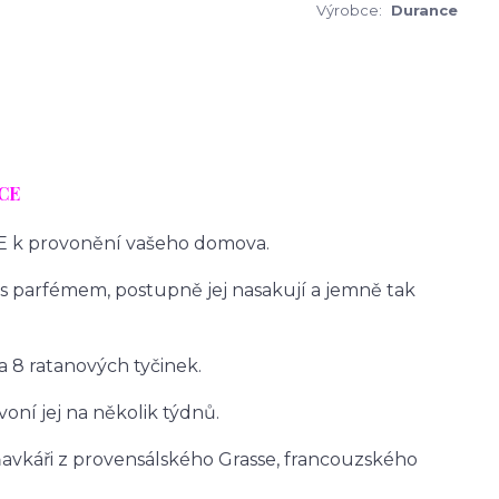
Výrobce:
Durance
CE
E k provonění vašeho domova.
s parfémem, postupně jej nasakují a jemně tak
 8 ratanových tyčinek.
oní jej na několik týdnů.
avkáři z provensálského Grasse, francouzského