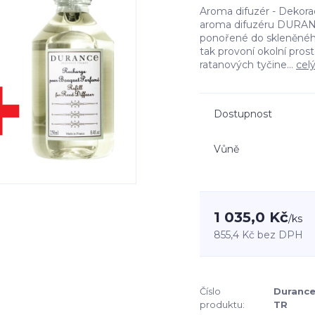
Aroma difuzér - Dekora
aroma difuzéru DURANC
ponořené do skleněného
tak provoní okolní pro
ratanových tyčine...
cel
Dostupnost
Vůně
1 035,0 Kč
/
ks
855,4 Kč
bez DPH
Číslo
Durance
produktu:
TR