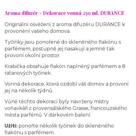
Aroma difuzér - Dekorace vonná 25
0 ml. DURANCE
Originální osvěžení z aroma difuzéru DURANCE k
provonění vašeho domova.
Tyčinky jsou ponořené do skleněného flakónu s
parfémem, postupně jej nasakují a jemně tak
provoní okolní prostor.
Krabička obsahuje flakón naplněný parfémem a 8
ratanových tyčinek.
Vonná dekorace, která ozdobí váš domov a provoní
jej na několik týdnů.
Vůně těchto dekorací byly navrženy mistry
voňavkáři z provensálského Grasse, francouzského
města parfémů. V dárkovém balení.
Užití:
ponořte několik tyčinek do skleněného
flakónu s parfémem.