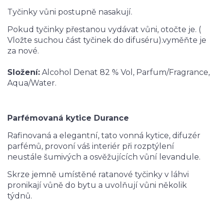
Tyčinky vůni postupně nasakují.
Pokud tyčinky přestanou vydávat vůni, otočte je. (
Vložte suchou část tyčinek do difuséru).vyměňte je
za nové.
Složení:
Alcohol Denat 82 % Vol, Parfum/Fragrance,
Aqua/Water.
Parfémovaná kytice Durance
Rafinovaná a elegantní, tato vonná kytice, difuzér
parfémů, provoní váš interiér při rozptýlení
neustále šumivých a osvěžujících vůní levandule.
Skrze jemně umístěné ratanové tyčinky v láhvi
pronikají vůně do bytu a uvolňují vůni několik
týdnů.