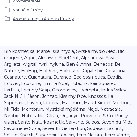
Aromaterapie
Vonné difuzéry
Aroma lampy a Aroma difuzéry
Bio kosmetika, Marseillská mýdla, Syrské mýdlo Alep, Bio
drogerie, Agno, Almawin, AloeDent, Alphanova, Alva,
Argiletz, Argital, Avril, Ayluna, Ben & Anna, Benecos, Bel
Nature, BioBag, BioDent, Biokosma, Cigale bio, Cosbionat,
Cosnature, Curanatura, Durance, Eco cosmetics, Ecodis,
Ecover, Ecozone, Emma Noël, Eubiona, Fair Squared,
Farfalla, Friendly Soap, Georganics, Hydrophil, Indus Valley,
Jack N 'Jill, Jäson, Jonzac, Kiss my face, Knossos, La
Saponaria, Lavera, Logona, Magnum, Maud Siegel, Method,
Mi Fido, Montbrun, Mystická mýdlárna, Najel, Natracare,
Neobio, Nobilis Tilia, Olivia, Organyc, Provence & Co, Purity
vision, Sante Naturkosmetik, Saryane, Saloos, Savon du Midi,
Savonnerie Scala, Seventh Generation, Sodasan, Sonett,
So'Bio, Speick, Superclair, Taoasis, Terra Natura, Tierra Verde,