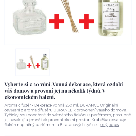
Vyberte si z 20 vůní. Vonná dekorace, která ozdobí
váš domov a provoní jej na několik týdnů. V
ekonomickém balení.
Aroma difuzér - Dekorace vonná 250 ml. DURANCE Originální
osvěžení z aroma difuzéru DURANCE k provonění vašeho domova.
Tyčinky jsou ponořené do skleněného flakónu s parfémem, postupně
jej nasakují a jemně tak provoní okolní prostor. Krabička obsahuje
flakón naplněný parfémem a 8 ratanových tyčine...
celý popis