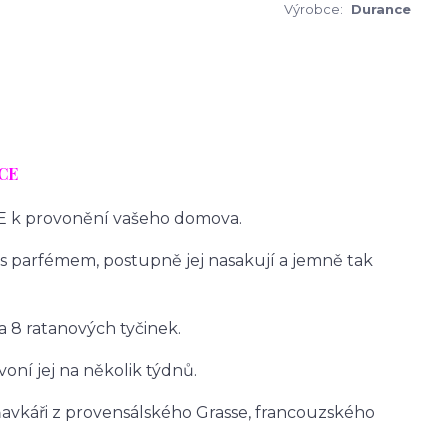
Výrobce:
Durance
CE
E k provonění vašeho domova.
s parfémem, postupně jej nasakují a jemně tak
 8 ratanových tyčinek.
oní jej na několik týdnů.
avkáři z provensálského Grasse, francouzského