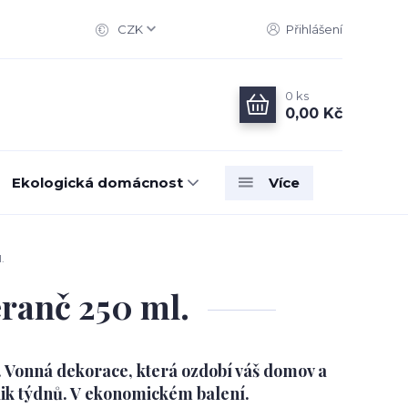
CZK
Přihlášení
0
ks
0,00 Kč
Ekologická domácnost
Více
.
ranč 250 ml.
í. Vonná dekorace, která ozdobí váš domov a
lik týdnů. V ekonomickém balení.