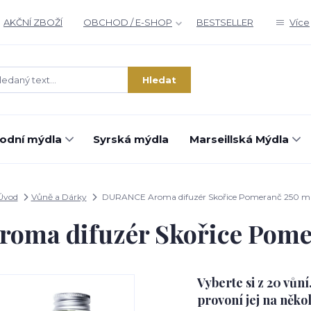
AKČNÍ ZBOŽÍ
OBCHOD / E-SHOP
BESTSELLER
Více
Hledat
rodní mýdla
Syrská mýdla
Marseillská Mýdla
Úvod
Vůně a Dárky
DURANCE Aroma difuzér Skořice Pomeranč 250 ml
ma difuzér Skořice Pome
Vyberte si z 20 vůn
provoní jej na něko