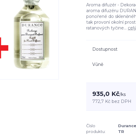
Aroma difuzér - Dekora
aroma difuzéru DURANC
ponořené do skleněného
tak provoní okolní pro
ratanových tyčine...
cel
Dostupnost
Vůně
935,0 Kč
/
ks
772,7 Kč
bez DPH
Číslo
Durance
produktu:
TR