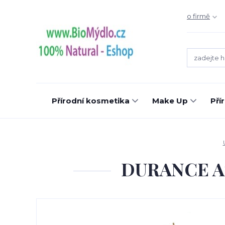
o firmě
Přírodní kosmetika
Make Up
Pří
DURANCE Aro