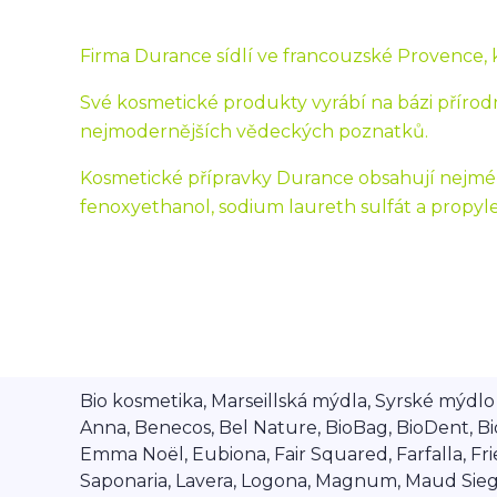
Firma Durance sídlí ve francouzské Provence, kr
Své kosmetické produkty vyrábí na bázi přírodn
nejmodernějších vědeckých poznatků.
Kosmetické přípravky Durance obsahují nejmén
fenoxyethanol, sodium laureth sulfát a propyle
Bio kosmetika, Marseillská mýdla, Syrské mýdlo A
Anna, Benecos, Bel Nature, BioBag, BioDent, Bi
Emma Noël, Eubiona, Fair Squared, Farfalla, Frien
Saponaria, Lavera, Logona, Magnum, Maud Siegel,