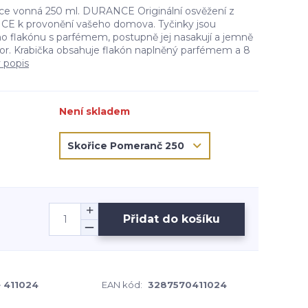
ce vonná 250 ml. DURANCE Originální osvěžení z
E k provonění vašeho domova. Tyčinky jsou
 flakónu s parfémem, postupně jej nasakují a jemně
stor. Krabička obsahuje flakón naplněný parfémem a 8
ý popis
Není skladem
Přidat do košíku
 411024
EAN kód:
3287570411024