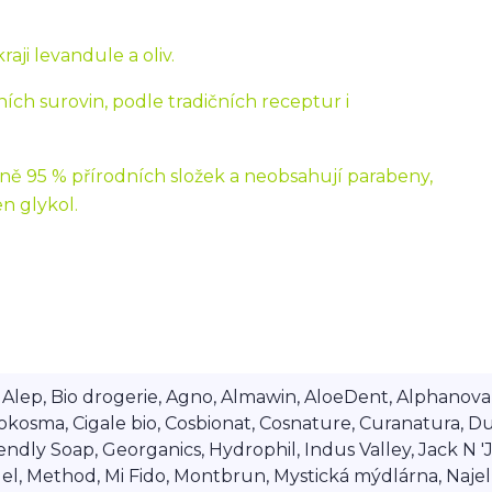
aji levandule a oliv.
ích surovin, podle tradičních receptur i
ě 95 % přírodních složek a neobsahují parabeny,
n glykol.
lep, Bio drogerie, Agno, Almawin, AloeDent, Alphanova, Al
okosma, Cigale bio, Cosbionat, Cosnature, Curanatura, Du
dly Soap, Georganics, Hydrophil, Indus Valley, Jack N 'Jil
 Method, Mi Fido, Montbrun, Mystická mýdlárna, Najel, Na