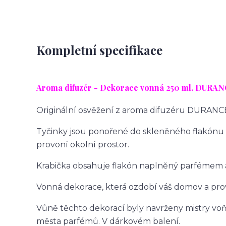
Kompletní specifikace
Aroma difuzér - Dekorace vonná 25
0 ml. DURAN
Originální osvěžení z aroma difuzéru DURANC
Tyčinky jsou ponořené do skleněného flakónu 
provoní okolní prostor.
Krabička obsahuje flakón naplněný parfémem a
Vonná dekorace, která ozdobí váš domov a prov
Vůně těchto dekorací byly navrženy mistry voň
města parfémů. V dárkovém balení.