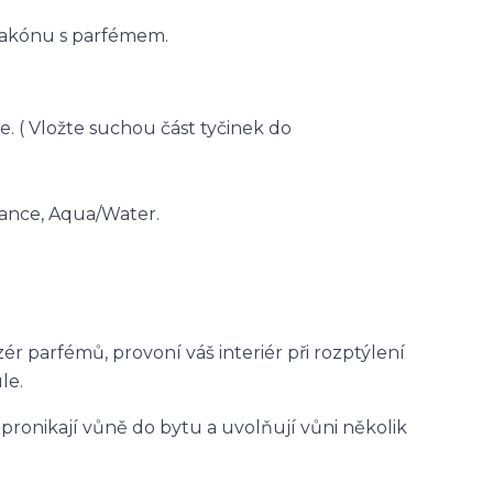
lakónu s parfémem.
e. ( Vložte suchou část tyčinek do
ance, Aqua/Water.
ér parfémů, provoní váš interiér při rozptýlení
le.
pronikají vůně do bytu a uvolňují vůni několik