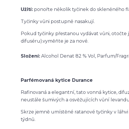
Užití:
ponořte několik tyčinek do skleněného f
Tyčinky vůni postupně nasakují.
Pokud tyčinky přestanou vydávat vůni, otočte j
difuséru).vyměňte je za nové.
Složení:
Alcohol Denat 82 % Vol, Parfum/Fragr
Parfémovaná kytice Durance
Rafinovaná a elegantní, tato vonná kytice, difuz
neustále šumivých a osvěžujících vůní levandu
Skrze jemně umístěné ratanové tyčinky v láhvi 
týdnů.