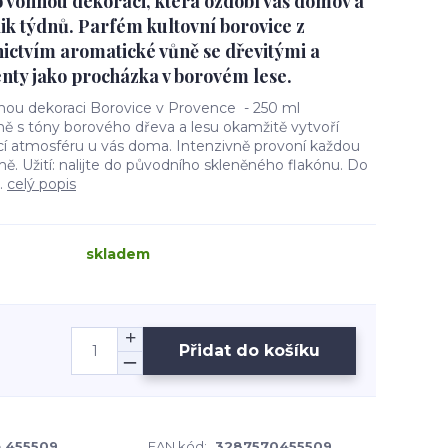
 vonnou dekoraci, která ozdobí váš domov a
lik týdnů. Parfém kultovní borovice z
ictvím aromatické vůně se dřevitými a
nty jako procházka v borovém lese.
nou dekoraci Borovice v Provence - 250 ml
 tóny borového dřeva a lesu okamžitě vytvoří
cí atmosféru u vás doma. Intenzivně provoní každou
. Užití: nalijte do původního skleněného flakónu. Do
.
celý popis
skladem
Přidat do košíku
 455509
EAN kód:
3287570455509