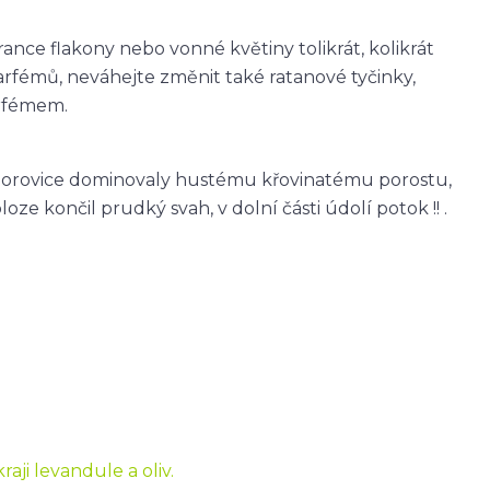
ce flakony nebo vonné květiny tolikrát, kolikrát
arfémů, neváhejte změnit také ratanové tyčinky,
rfémem.
sné borovice dominovaly hustému křovinatému porostu,
ze končil prudký svah, v dolní části údolí potok !! .
aji levandule a oliv.