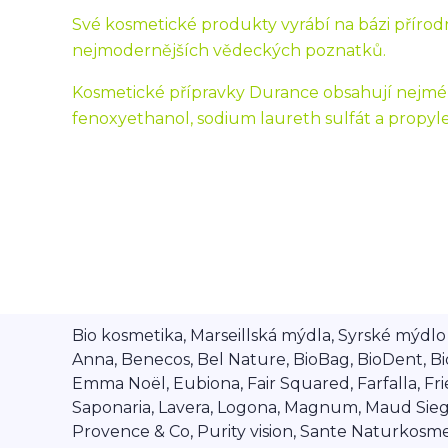
Své kosmetické produkty vyrábí na bázi přírodn
nejmodernějších vědeckých poznatků.
Kosmetické přípravky Durance obsahují nejmén
fenoxyethanol, sodium laureth sulfát a propyle
Bio kosmetika, Marseillská mýdla, Syrské mýdlo A
Anna, Benecos, Bel Nature, BioBag, BioDent, Bi
Emma Noël, Eubiona, Fair Squared, Farfalla, Frien
Saponaria, Lavera, Logona, Magnum, Maud Siegel,
Provence & Co, Purity vision, Sante Naturkosmet