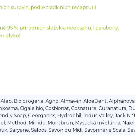
ích surovin, podle tradičních receptur i
ě 95 % přírodních složek a neobsahují parabeny,
n glykol.
lep, Bio drogerie, Agno, Almawin, AloeDent, Alphanova, Al
okosma, Cigale bio, Cosbionat, Cosnature, Curanatura, Du
dly Soap, Georganics, Hydrophil, Indus Valley, Jack N 'Jil
 Method, Mi Fido, Montbrun, Mystická mýdlárna, Najel, Na
ik, Saryane, Saloos, Savon du Midi, Savonnerie Scala, Se