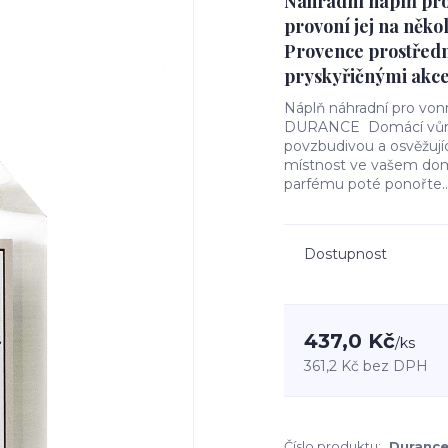
Náhradní náplň pro
provoní jej na něko
Provence prostředn
pryskyřičnými akce
Náplň náhradní pro von
DURANCE Domácí vůně s
povzbudivou a osvěžují
místnost ve vašem domě
parfému poté ponořte..
Dostupnost
437,0 Kč
/
ks
361,2 Kč
bez DPH
Číslo produktu:
Durance