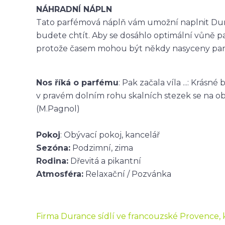
NÁHRADNÍ NÁPLN
Tato parfémová náplň vám umožní naplnit Duran
budete chtít. Aby se dosáhlo optimální vůně p
protože časem mohou být někdy nasyceny pa
Nos říká o parfému
: Pak začala víla ...: Krá
v pravém dolním rohu skalních stezek se na oblo
(M.Pagnol)
Pokoj
: Obývací pokoj, kancelář
Sezóna:
Podzimní, zima
Rodina:
Dřevitá a pikantní
Atmosféra:
Relaxační / Pozvánka
Firma Durance sídlí ve francouzské Provence, kr