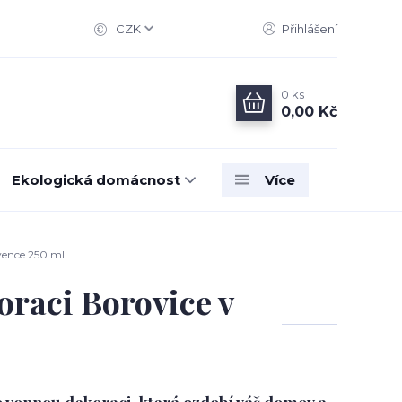
CZK
Přihlášení
0
ks
0,00 Kč
Ekologická domácnost
Více
ence 250 ml.
raci Borovice v