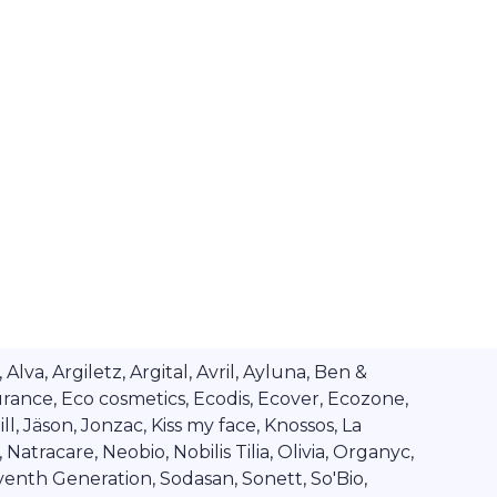
va, Argiletz, Argital, Avril, Ayluna, Ben &
rance, Eco cosmetics, Ecodis, Ecover, Ecozone,
l, Jäson, Jonzac, Kiss my face, Knossos, La
tracare, Neobio, Nobilis Tilia, Olivia, Organyc,
venth Generation, Sodasan, Sonett, So'Bio,