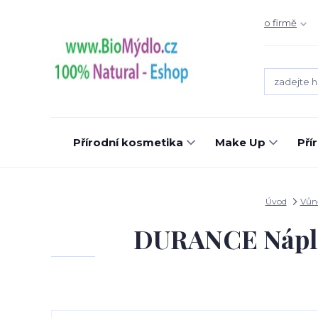
o firmě
Přírodní kosmetika
Make Up
Pří
Úvod
Vůn
DURANCE Náplň 