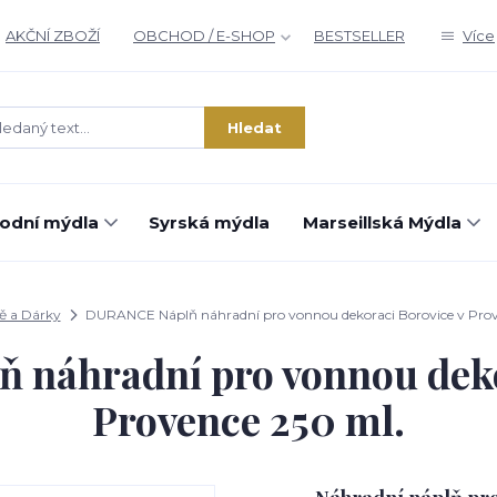
AKČNÍ ZBOŽÍ
OBCHOD / E-SHOP
BESTSELLER
Více
Hledat
rodní mýdla
Syrská mýdla
Marseillská Mýdla
ě a Dárky
DURANCE Náplň náhradní pro vonnou dekoraci Borovice v Prov
náhradní pro vonnou deko
Provence 250 ml.