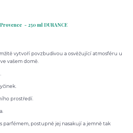
 v Provence - 250 ml DURANCE
mžitě vytvoří povzbudivou a osvěžující atmosféru u
t ve vašem domě.
.
yčinek.
ního prostředí.
a.
s parfémem, postupně jej nasakují a jemně tak