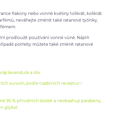
ce flakony nebo vonné květiny tolikrát, kolikrát
arfémů, neváhejte změnit také ratanové tyčinky,
rfémem.
ní prodloužit používání vonné vůně. Náplň
případě potřeby můžete také změnit ratanové
aji levandule a oliv.
ích surovin, podle tradičních receptur i
ě 95 % přírodních složek a neobsahují parabeny,
n glykol.