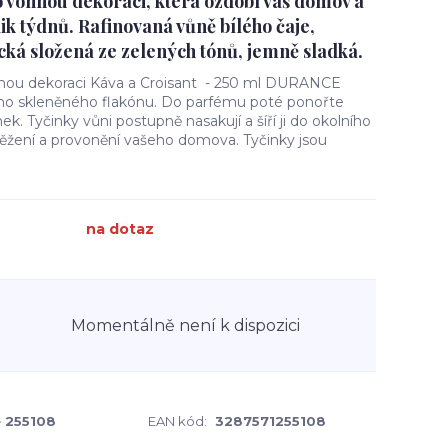
 vonnou dekoraci, která ozdobí váš domov a
lik týdnů. Rafinovaná vůně bílého čaje,
ická složená ze zelených tónů, jemně sladká.
nnou dekoraci Káva a Croisant - 250 ml DURANCE
dního skleněného flakónu. Do parfému poté ponořte
ek. Tyčinky vůni postupně nasakují a šíří ji do okolního
svěžení a provonění vašeho domova. Tyčinky jsou
na dotaz
Momentálně není k dispozici
 255108
EAN kód:
3287571255108