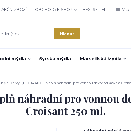
AKČNÍ ZBOŽÍ
OBCHOD / E-SHOP
BESTSELLER
Více
Hledat
rodní mýdla
Syrská mýdla
Marseillská Mýdla
ůně a Dárky
DURANCE Náplň náhradní pro vonnou dekoraci Káva a Croisa
ň náhradní pro vonnou de
Croisant 250 ml.