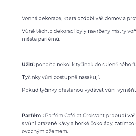
Vonná dekorace, která ozdobí váš domov a prov
Vůně těchto dekorací byly navrženy mistry voň
města parfémů.
Užití:
ponořte několik tyčinek do skleněného f
Tyčinky vůni postupně nasakují.
Pokud tyčinky přestanou vydávat vůni, vyměňte
Parfém :
Parfém Café et Croissant probudí vaš
s vůní pražené kávy a horké čokolády, zatímco 
ovocným džemem.