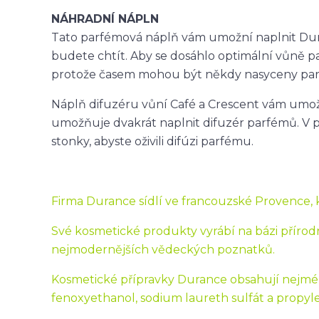
NÁHRADNÍ NÁPLN
Tato parfémová náplň vám umožní naplnit Duran
budete chtít. Aby se dosáhlo optimální vůně p
protože časem mohou být někdy nasyceny pa
Náplň difuzéru vůní Café a Crescent vám umož
umožňuje dvakrát naplnit difuzér parfémů. V 
stonky, abyste oživili difúzi parfému.
Firma Durance sídlí ve francouzské Provence, kr
Své kosmetické produkty vyrábí na bázi přírodn
nejmodernějších vědeckých poznatků.
Kosmetické přípravky Durance obsahují nejmén
fenoxyethanol, sodium laureth sulfát a propyle