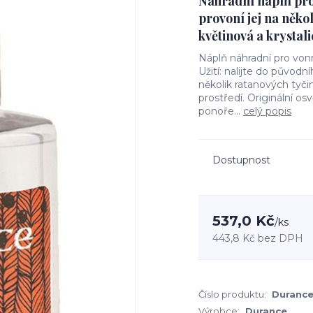
Náhradní náplň pro
provoní jej na něko
květinová a krystal
Náplň náhradní pro vo
Užití: nalijte do půvo
několik ratanových tyčin
prostředí. Originální o
ponoře...
celý popis
Dostupnost
537,0 Kč
/
ks
443,8 Kč
bez DPH
Číslo produktu:
Durance
Výrobce:
Durance