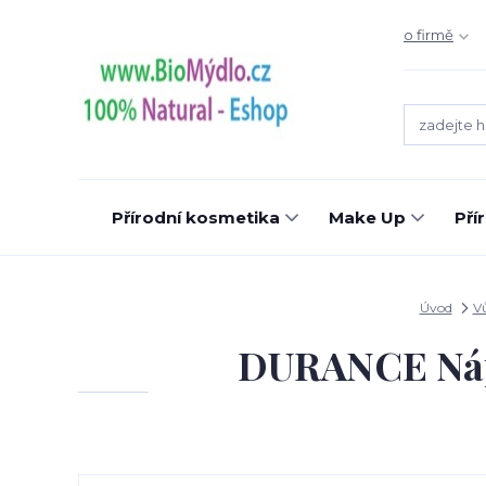
o firmě
Přírodní kosmetika
Make Up
Pří
Úvod
V
DURANCE Nápl