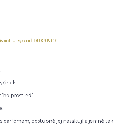
oisant - 250 ml DURANCE
.
yčinek.
ního prostředí.
a.
s parfémem, postupně jej nasakují a jemně tak