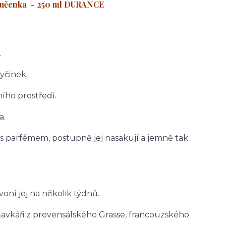
 mučenka - 250 ml DURANCE
.
yčinek.
ního prostředí.
a.
s parfémem, postupně jej nasakují a jemně tak
oní jej na několik týdnů.
avkáři z provensálského Grasse, francouzského