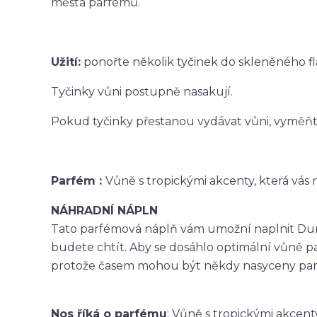
města parfémů.
Užití:
ponořte několik tyčinek do skleněného f
Tyčinky vůni postupně nasakují.
Pokud tyčinky přestanou vydávat vůni, vyměňte
Parfém :
Vůně s tropickými akcenty, která vás 
NÁHRADNÍ NÁPLN
Tato parfémová náplň vám umožní naplnit Duran
budete chtít. Aby se dosáhlo optimální vůně p
protože časem mohou být někdy nasyceny pa
Nos říká o parfému
: Vůně s tropickými akcent