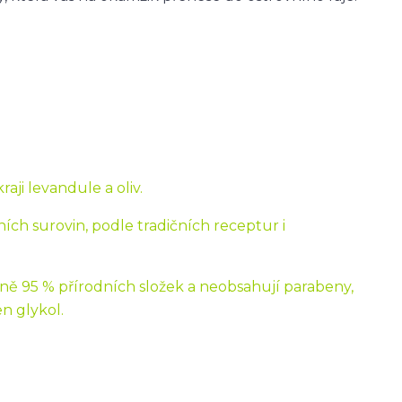
aji levandule a oliv.
ích surovin, podle tradičních receptur i
ě 95 % přírodních složek a neobsahují parabeny,
n glykol.