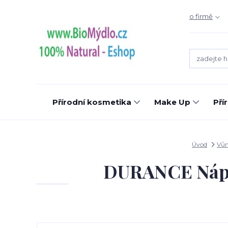
o firmě
Přírodní kosmetika
Make Up
Pří
Úvod
Vůn
DURANCE Náplň