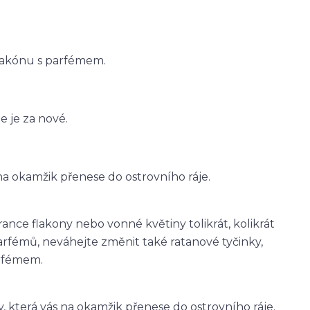
lakónu s parfémem.
 je za nové.
na okamžik přenese do ostrovního ráje.
ce flakony nebo vonné květiny tolikrát, kolikrát
arfémů, neváhejte změnit také ratanové tyčinky,
rfémem.
y, která vás na okamžik přenese do ostrovního ráje.