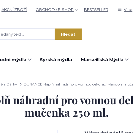
AKČNÍ ZBOŽÍ
OBCHOD / E-SHOP
BESTSELLER
Více
Hledat
rodní mýdla
Syrská mýdla
Marseillská Mýdla
ě a Dárky
DURANCE Náplň náhradní pro vonnou dekoraci Mango a muče
 náhradní pro vonnou de
mučenka 250 ml.