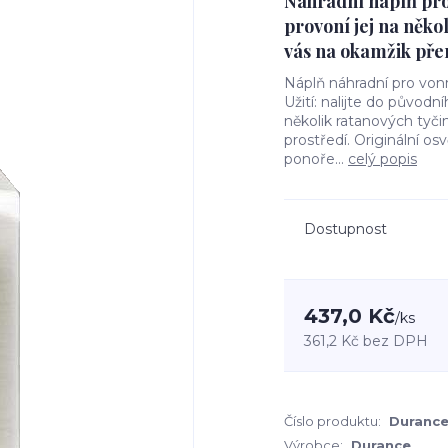
Náhradní náplň pro
provoní jej na něko
vás na okamžik přen
Náplň náhradní pro v
Užití: nalijte do půvo
několik ratanových tyčin
prostředí. Originální o
ponoře...
celý popis
Dostupnost
437,0 Kč
/
ks
361,2 Kč
bez DPH
Číslo produktu:
Durance
Výrobce:
Durance