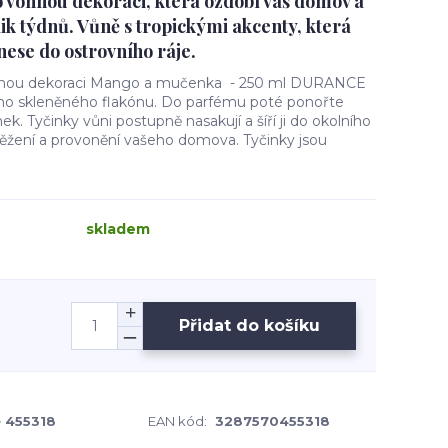
 vonnou dekoraci, která ozdobí váš domov a
lik týdnů. Vůně s tropickými akcenty, která
ese do ostrovního ráje.
onnou dekoraci Mango a mučenka - 250 ml DURANCE
dního skleněného flakónu. Do parfému poté ponořte
ek. Tyčinky vůni postupně nasakují a šíří ji do okolního
svěžení a provonění vašeho domova. Tyčinky jsou
skladem
Přidat do košíku
 455318
EAN kód:
3287570455318