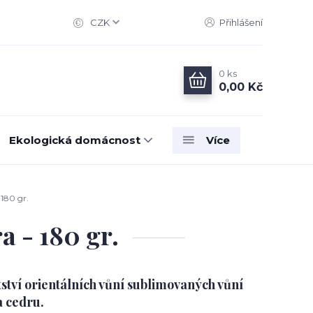
CZK
Přihlášení
0
ks
0,00 Kč
Ekologická domácnost
Více
180 gr.
 - 180 gr.
ství orientálních vůní sublimovaných vůní
a cedru.