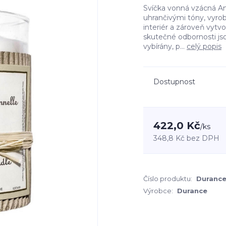
Svíčka vonná vzácná A
uhrančivými tóny, vyrob
interiér a zároveň vytv
skutečné odbornosti js
vybírány, p...
celý popis
Dostupnost
422,0 Kč
/
ks
348,8 Kč
bez DPH
Číslo produktu:
Durance
Výrobce:
Durance