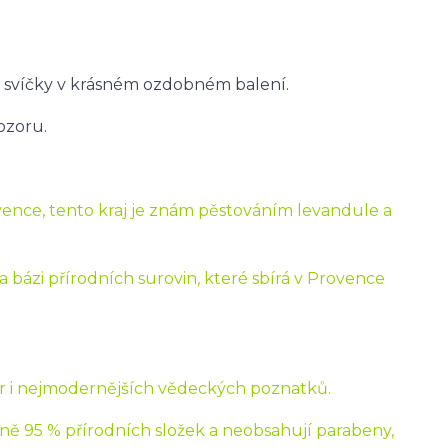
é svíčky v krásném ozdobném balení.
ozoru.
ence, tento kraj je znám pěstováním levandule a
 bázi přírodních surovin, které sbírá v Provence
r i nejmodernějších vědeckých poznatků.
ě 95 % přírodních složek a neobsahují parabeny,