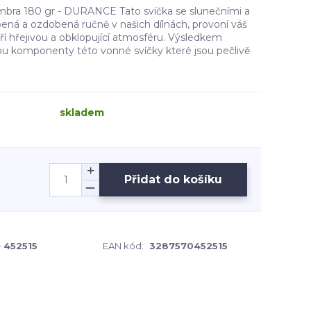
mbra 180 gr - DURANCE Tato svíčka se slunečními a
ená a ozdobená ručně v našich dílnách, provoní váš
oří hřejivou a obklopující atmosféru. Výsledkem
ou komponenty této vonné svíčky které jsou pečlivě
skladem
Přidat do košíku
 452515
EAN kód:
3287570452515