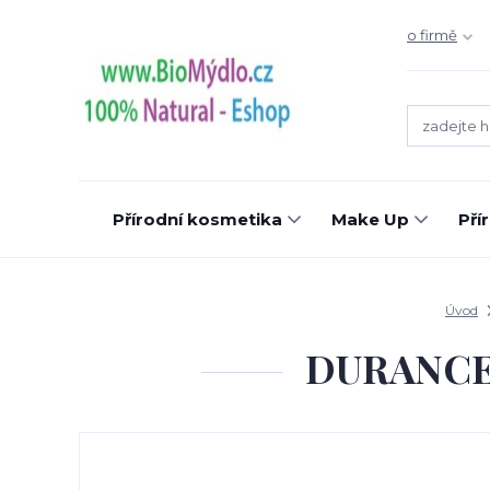
o firmě
Přírodní kosmetika
Make Up
Pří
Úvod
DURANCE S