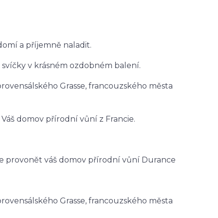
omí a příjemně naladit.
é svíčky v krásném ozdobném balení.
 provensálského Grasse, francouzského města
Váš domov přírodní vůní z Francie.
te provonět váš domov přírodní vůní Durance
 provensálského Grasse, francouzského města