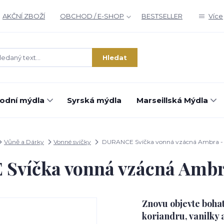
AKČNÍ ZBOŽÍ
OBCHOD / E-SHOP
BESTSELLER
Více
Hledat
rodní mýdla
Syrská mýdla
Marseillská Mýdla
Vůně a Dárky
Vonné svíčky
DURANCE Svíčka vonná vzácná Ambra - 
víčka vonná vzácná Ambra
Znovu objevte bohat
koriandru, vanilky 