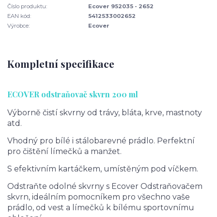
Číslo produktu:
Ecover 952035 - 2652
EAN kód:
5412533002652
Výrobce:
Ecover
Kompletní specifikace
ECOVER odstraňovač skvrn 200 ml
Výborně čistí skvrny od trávy, bláta, krve, mastnoty
atd.
Vhodný pro bílé i stálobarevné prádlo. Perfektní
pro čištění límečků a manžet.
S efektivním kartáčkem, umístěným pod víčkem.
Odstraňte odolné skvrny s Ecover Odstraňovačem
skvrn, ideálním pomocníkem pro všechno vaše
prádlo, od vest a límečků k bílému sportovnímu