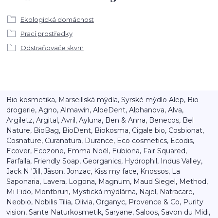
Ekologická domácnost
Prací prostředky
Odstraňovače skvrn
Bio kosmetika, Marseillská mýdla, Syrské mýdlo Alep, Bio
drogerie, Agno, Almawin, AloeDent, Alphanova, Alva,
Argiletz, Argital, Avril, Ayluna, Ben & Anna, Benecos, Bel
Nature, BioBag, BioDent, Biokosma, Cigale bio, Cosbionat,
Cosnature, Curanatura, Durance, Eco cosmetics, Ecodis,
Ecover, Ecozone, Emma Noël, Eubiona, Fair Squared,
Farfalla, Friendly Soap, Georganics, Hydrophil, Indus Valley,
Jack N 'Jill, Jäson, Jonzac, Kiss my face, Knossos, La
Saponaria, Lavera, Logona, Magnum, Maud Siegel, Method,
Mi Fido, Montbrun, Mystická mýdlárna, Najel, Natracare,
Neobio, Nobilis Tilia, Olivia, Organyc, Provence & Co, Purity
vision, Sante Naturkosmetik, Saryane, Saloos, Savon du Midi,