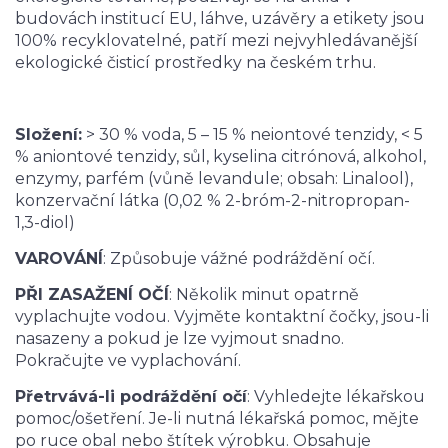
budovách institucí EU, láhve, uzávěry a etikety jsou
100% recyklovatelné, patří mezi nejvyhledávanější
ekologické čisticí prostředky na českém trhu.
Složení:
> 30 % voda, 5 – 15 % neiontové tenzidy, < 5
% aniontové tenzidy, sůl, kyselina citrónová, alkohol,
enzymy, parfém (vůně levandule; obsah: Linalool),
konzervační látka (0,02 % 2-bróm-2-nitropropan-
1,3-diol)
VAROVÁNÍ
: Způsobuje vážné podráždění očí.
PŘI ZASAŽENÍ OČÍ
: Několik minut opatrně
vyplachujte vodou. Vyjměte kontaktní čočky, jsou-li
nasazeny a pokud je lze vyjmout snadno.
Pokračujte ve vyplachování.
Přetrvává-li podráždění očí
: Vyhledejte lékařskou
pomoc/ošetření. Je-li nutná lékařská pomoc, mějte
po ruce obal nebo štítek výrobku. Obsahuje