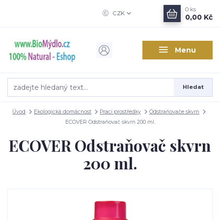
0
ks
CZK
0,00 Kč
Menu
Hledat
Úvod
Ekologická domácnost
Prací prostředky
Odstraňovače skvrn
ECOVER Odstraňovač skvrn 200 ml.
ECOVER Odstraňovač skvrn
200 ml.