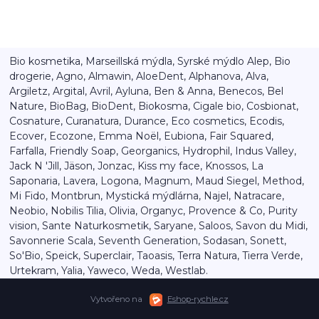
Bio kosmetika, Marseillská mýdla, Syrské mýdlo Alep, Bio
drogerie, Agno, Almawin, AloeDent, Alphanova, Alva,
Argiletz, Argital, Avril, Ayluna, Ben & Anna, Benecos, Bel
Nature, BioBag, BioDent, Biokosma, Cigale bio, Cosbionat,
Cosnature, Curanatura, Durance, Eco cosmetics, Ecodis,
Ecover, Ecozone, Emma Noël, Eubiona, Fair Squared,
Farfalla, Friendly Soap, Georganics, Hydrophil, Indus Valley,
Jack N 'Jill, Jäson, Jonzac, Kiss my face, Knossos, La
Saponaria, Lavera, Logona, Magnum, Maud Siegel, Method,
Mi Fido, Montbrun, Mystická mýdlárna, Najel, Natracare,
Neobio, Nobilis Tilia, Olivia, Organyc, Provence & Co, Purity
vision, Sante Naturkosmetik, Saryane, Saloos, Savon du Midi,
Savonnerie Scala, Seventh Generation, Sodasan, Sonett,
So'Bio, Speick, Superclair, Taoasis, Terra Natura, Tierra Verde,
Urtekram, Yalia, Yaweco, Weda, Westlab.
Vytvořeno na
Eshop-rychle.cz