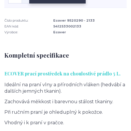
Číslo produktu:
Ecover 9520290 - 2133
EAN kód:
5412533002133
Výrobce:
Ecover
Kompletní specifikace
ECOVER prací prostředek na choulostivé prádlo 5 L.
Ideální na praní vlny a přírodních vláken (hedvábí a
dalších jemných tkanin).
Zachovává měkkost i barevnou stálost tkaniny.
Při ručním praní je ohleduplný k pokožce.
Vhodný i k praní v pračce.