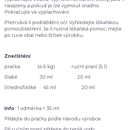
nasazeny a pokud je lze vyjmout snadno.
Pokračujte ve vyplachování.
Přetrvává-li podráždění očí: Vyhledejte lékařskou
pomoc/ošetření. Je-li nutná lékařská pomoc, mějte
po ruce obal nebo štítek výrobku.
Znečištění
:
pračka (4-5 kg) ruční praní (5 l)
Slabé 30 ml 20 ml
Střední/těžké 45 ml 20 ml
Info
: 1 odměrka = 35 ml.
Přidejte do pračky podle návodu výrobce.
Při ručním praní přidejte do teplé vody.