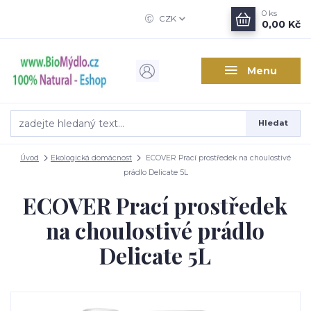
0
ks
CZK
0,00 Kč
Menu
Hledat
Úvod
Ekologická domácnost
ECOVER Prací prostředek na choulostivé
prádlo Delicate 5L
ECOVER Prací prostředek
na choulostivé prádlo
Delicate 5L