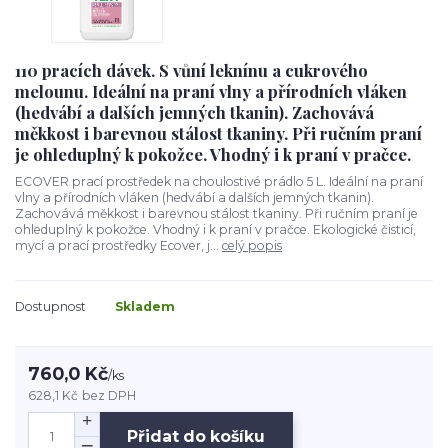
110 pracích dávek. S vůní leknínu a cukrového
melounu. Ideální na praní vlny a přírodních vláken
(hedvábí a dalších jemných tkanin). Zachovává
měkkost i barevnou stálost tkaniny. Při ručním praní
je ohleduplný k pokožce. Vhodný i k praní v pračce.
ECOVER prací prostředek na choulostivé prádlo 5 L. Ideální na praní
vlny a přírodních vláken (hedvábí a dalších jemných tkanin).
Zachovává měkkost i barevnou stálost tkaniny. Při ručním praní je
ohleduplný k pokožce. Vhodný i k praní v pračce. Ekologické čisticí,
mycí a prací prostředky Ecover, j...
celý popis
Dostupnost
Skladem
760,0 Kč
/
ks
628,1 Kč
bez DPH
Přidat do košíku