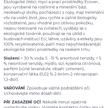
Ekologické čisticí, mycí a prací prostředky Ecover,
jsou vyrobené na rostlinné a minerální bázi,
neobsahují složky pocházející z ropy, mají minimální
vliv na vodní život, jsou rychle a úplně biologicky
rozložitelné, jsou vhodné pro citlivou pokožku,
nejsou testované na zvířatech, vyrábějí se v
ekologické továrně, používají se na úklid v
budovách institucí EU, láhve, uzávěry a etikety jsou
100% recyklovatelné, patří mezi nejvyhledávanější
ekologické čisticí prostředky na českém trhu.
Složení:
> 30 % voda, 5 - 15 % aniontové tenzidy, < 5
% neiontové tenzidy, mýdlo, sůl, kyselina citrónová,
parfém (vůně levandule; obsah: Limonen),
konzervační látka (0,02 % 2-bróm-2-nitropropan-
1,3-diol).
VAROVÁNÍ
: Způsobuje vážné podráždění očí.
Uchovávejte mimo dosah dětí.
PŘI ZASAŽENÍ OČÍ
: Několik minut opatrně
vyplachujte vodou. Vyjměte kontaktní čočky, jsou-li