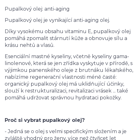
Pupalkový olej: anti-aging
Pupalkový olej je vynikající anti-aging olej.
Díky vysokému obsahu vitaminu E, pupalkový olej
pomáhá zpomalit stárnutí kůže a obnovuje sílu a
krásu nehtů a vlasů.
Esenciální mastné kyseliny, včetně kyseliny gama-
linolenové, která se jen zřídka vyskytuje v přírodě, s
výjimkou panenského oleje z brutnáku lékařského,
nabízíme regenerační vlastnosti méně časté:
organický pupalkový olej má uklidňující účinky,
slouží k restrukturalizaci, revitalizaci vrásek ... také
pomáhá udržovat správnou hydrataci pokožky.
Proč si vybrat pupalkový olej?
- Jedná se o olej s velmi specifickým složením a je
zvláště vhodný pro ženy, více než čtyřicet let