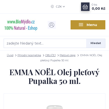
0
ks
CZK
0,00 Kč
Menu
Hledat
Úvod
Přírodní kosmetika
OBLIČEJ
Pleťové oleje
EMMA NOËL Olej
pleťový Pupalka 50 ml.
EMMA NOËL Olej pleťový
Pupalka 50 ml.