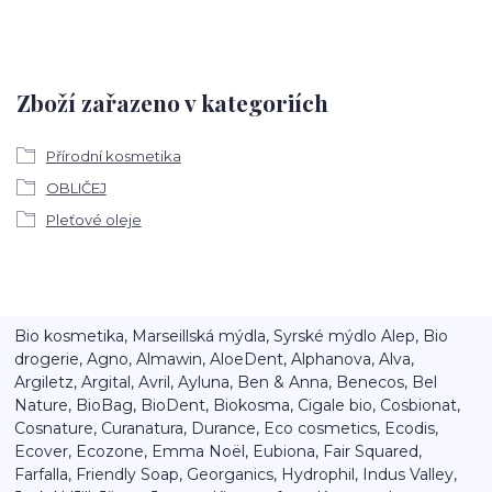
Zboží zařazeno v kategoriích
Přírodní kosmetika
OBLIČEJ
Pleťové oleje
Bio kosmetika, Marseillská mýdla, Syrské mýdlo Alep, Bio
drogerie, Agno, Almawin, AloeDent, Alphanova, Alva,
Argiletz, Argital, Avril, Ayluna, Ben & Anna, Benecos, Bel
Nature, BioBag, BioDent, Biokosma, Cigale bio, Cosbionat,
Cosnature, Curanatura, Durance, Eco cosmetics, Ecodis,
Ecover, Ecozone, Emma Noël, Eubiona, Fair Squared,
Farfalla, Friendly Soap, Georganics, Hydrophil, Indus Valley,