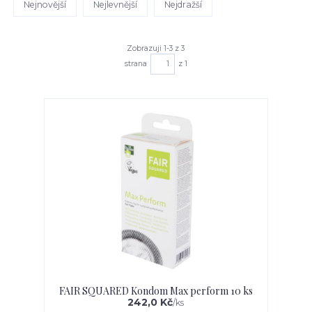
Nejnovější
Nejlevnější
Nejdražší
Zobrazuji 1-3 z 3
strana
z 1
FAIR SQUARED Kondom Max perform 10 ks
242,0 Kč
/
ks