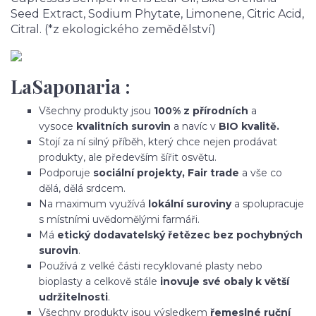
Seed Extract, Sodium Phytate, Limonene, Citric Acid,
Citral. (*z ekologického zemědělství)
LaSaponaria :
Všechny produkty jsou
100% z přírodních
a
vysoce
kvalitních surovin
a navíc v
BIO kvalitě.
Stojí za ní silný příběh, který chce nejen prodávat
produkty, ale především šířit osvětu.
Podporuje
sociální projekty, Fair trade
a vše co
dělá, dělá srdcem.
Na maximum využívá
lokální suroviny
a spolupracuje
s místními uvědomělými farmáři.
Má
etický dodavatelský řetězec bez pochybných
surovin
.
Používá z velké části recyklované plasty nebo
bioplasty a celkově stále
inovuje své obaly k větší
udržitelnosti
.
Všechny produkty jsou výsledkem
řemeslné ruční