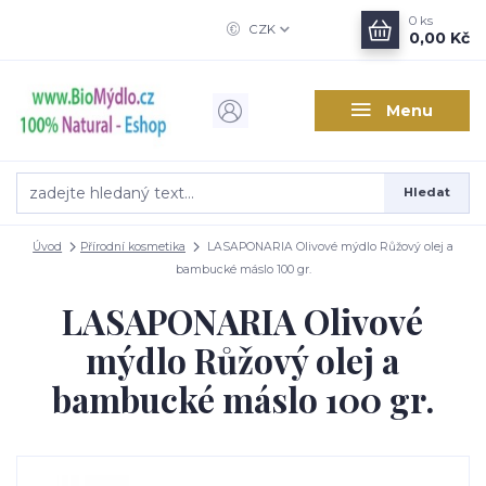
0
ks
CZK
0,00 Kč
Menu
Hledat
Úvod
Přírodní kosmetika
LASAPONARIA Olivové mýdlo Růžový olej a
bambucké máslo 100 gr.
LASAPONARIA Olivové
mýdlo Růžový olej a
bambucké máslo 100 gr.