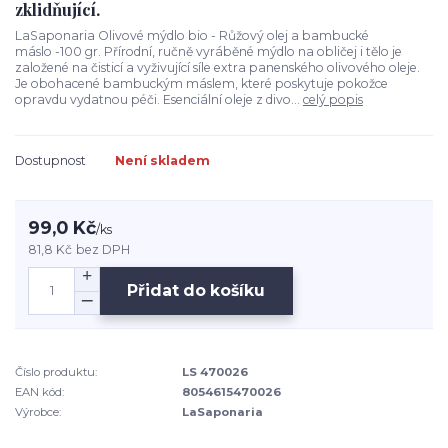
zklidňující.
LaSaponaria Olivové mýdlo bio - Růžový olej a bambucké
máslo -100 gr. Přírodní, ručně vyráběné mýdlo na obličej i tělo je
založené na čisticí a vyživující síle extra panenského olivového oleje.
Je obohacené bambuckým máslem, které poskytuje pokožce
opravdu vydatnou péči. Esenciální oleje z divo...
celý popis
Dostupnost
Není skladem
99,0 Kč
/
ks
81,8 Kč
bez DPH
Přidat do košíku
Číslo produktu:
LS 470026
EAN kód:
8054615470026
Výrobce:
LaSaponaria