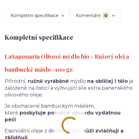
Kompletní specifikace
Komentáře
0
Kompletní specifikace
LaSaponaria Olivové mýdlo bio -
Růžový olej a
bambucké máslo
-100 gr.
Přírodní,
ručně vyráběné
mýdlo
na obličej i tělo
je
založené na čisticí a vyživující síle extra panenského
olivového oleje.
Je obohacené bambuckým máslem,
které
poskytuje pokožce opravdu vydatnou
péči
.
Esenciální oleje z divokých růží
kůži zvláčňují a
zklidňují
.