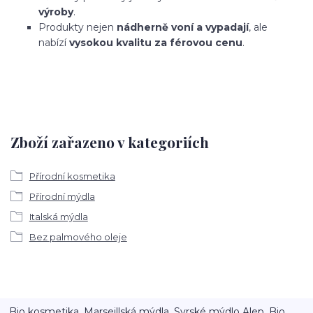
výroby
.
Produkty nejen
nádherně voní a vypadají
, ale
nabízí
vysokou kvalitu za férovou cenu
.
Zboží zařazeno v kategoriích
Přírodní kosmetika
Přírodní mýdla
Italská mýdla
Bez palmového oleje
Bio kosmetika, Marseillská mýdla, Syrské mýdlo Alep, Bio