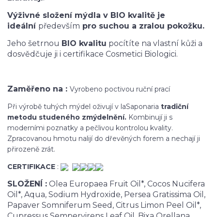
Výživné složení mýdla v BIO kvalitě je
ideální
především
pro suchou a zralou pokožku.
Jeho šetrnou
BIO kvalitu
pocítíte na vlastní kůži a
dosvědčuje ji i certifikace Cosmetici Biologici.
Zaměřeno na :
Vyrobeno poctivou ruční prací
Při výrobě tuhých mýdel oživují v laSaponaria
tradiční
metodu studeného zmýdelnění.
Kombinují ji s
moderními poznatky a pečlivou kontrolou kvality.
Zpracovanou hmotu nalijí do dřevěných forem a nechají ji
přirozeně zrát.
CERTIFIKACE
:
SLOŽENÍ :
Olea Europaea Fruit Oil*, Cocos Nucifera
Oil*, Aqua, Sodium Hydroxide, Persea Gratissima Oil,
Papaver Somniferum Seed, Citrus Limon Peel Oil*,
Cupressus Sempervirens Leaf Oil, Bixa Orellana