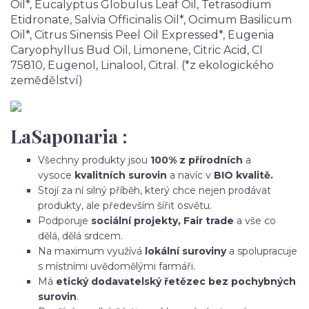
Oil*, Eucalyptus Globulus Leaf Oil, Tetrasodium
Etidronate, Salvia Officinalis Oil*, Ocimum Basilicum
Oil*, Citrus Sinensis Peel Oil Expressed*, Eugenia
Caryophyllus Bud Oil, Limonene, Citric Acid, CI
75810, Eugenol, Linalool, Citral. (*z ekologického
zemědělství)
LaSaponaria :
Všechny produkty jsou
100% z přírodních
a
vysoce
kvalitních surovin
a navíc v
BIO kvalitě.
Stojí za ní silný příběh, který chce nejen prodávat
produkty, ale především šířit osvětu.
Podporuje
sociální projekty, Fair trade
a vše co
dělá, dělá srdcem.
Na maximum využívá
lokální suroviny
a spolupracuje
s místními uvědomělými farmáři.
Má
etický dodavatelský řetězec bez pochybných
surovin
.