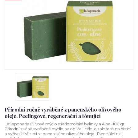
Přírodní ručně vyráběné z panenského olivového
oleje. Peelingové, regenerační a tónující
LaSaponaria Olivové mýdlo středomořské bylinky a Aloe -100 gr.
Přírodní, ručně vyráběné mýdlo na obličej i tělo je založené na čisticí
a vyživující síle extra panenského olivového oleje. Esenciální olej