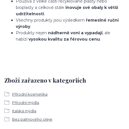
Používá z velké části recyklované plasty nebo
bioplasty a celkově stále
inovuje své obaly k větší
udržitelnosti
.
Všechny produkty jsou výsledkem
řemeslné ruční
výroby
.
Produkty nejen
nádherně voní a vypadají
, ale
nabízí
vysokou kvalitu za férovou cenu
.
Zboží zařazeno v kategoriích
Přírodní kosmetika
Přírodní mýdla
Italská mýdla
Bez palmového oleje