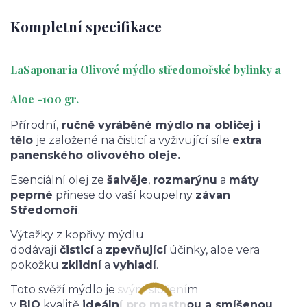
Kompletní specifikace
LaSaponaria Olivové mýdlo středomořské bylinky a
Aloe -100 gr.
Přírodní,
ručně vyráběné mýdlo na obličej i
tělo
je založené na čisticí a vyživující síle
extra
panenského olivového oleje.
Esenciální olej ze
šalvěje
,
rozmarýnu
a
máty
peprné
přinese do vaší koupelny
závan
Středomoří
.
Výtažky z kopřivy mýdlu
dodávají
čisticí
a
zpevňující
účinky, aloe vera
pokožku
zklidní
a
vyhladí
.
Toto svěží mýdlo je svým složením
v
BIO
kvalitě
ideální pro mastnou a smíšenou