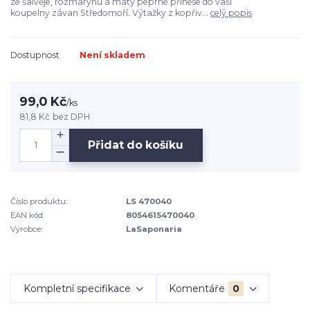
ze šalvěje, rozmarýnu a máty peprné přinese do vaší
koupelny závan Středomoří. Výtažky z kopřiv...
celý popis
Dostupnost
Není skladem
99,0 Kč
/
ks
81,8 Kč
bez DPH
Přidat do košíku
Číslo produktu:
LS 470040
EAN kód:
8054615470040
Výrobce:
LaSaponaria
Kompletní specifikace
Komentáře
0