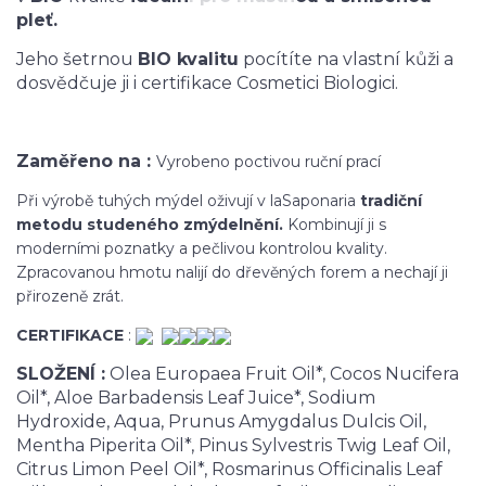
pleť.
Jeho šetrnou
BIO kvalitu
pocítíte na vlastní kůži a
dosvědčuje ji i certifikace Cosmetici Biologici.
Zaměřeno na :
Vyrobeno poctivou ruční prací
Při výrobě tuhých mýdel oživují v laSaponaria
tradiční
metodu studeného zmýdelnění.
Kombinují ji s
moderními poznatky a pečlivou kontrolou kvality.
Zpracovanou hmotu nalijí do dřevěných forem a nechají ji
přirozeně zrát.
CERTIFIKACE
:
SLOŽENÍ :
Olea Europaea Fruit Oil*, Cocos Nucifera
Oil*, Aloe Barbadensis Leaf Juice*, Sodium
Hydroxide, Aqua, Prunus Amygdalus Dulcis Oil,
Mentha Piperita Oil*, Pinus Sylvestris Twig Leaf Oil,
Citrus Limon Peel Oil*, Rosmarinus Officinalis Leaf