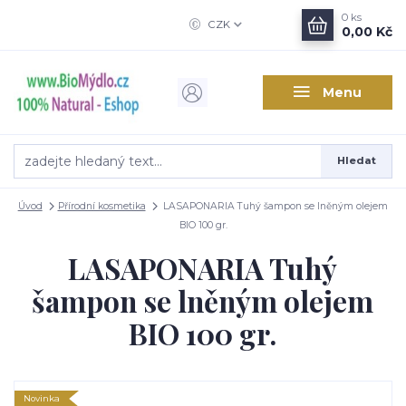
0
ks
CZK
0,00 Kč
Menu
Hledat
Úvod
Přírodní kosmetika
LASAPONARIA Tuhý šampon se lněným olejem
BIO 100 gr.
LASAPONARIA Tuhý
šampon se lněným olejem
BIO 100 gr.
Novinka