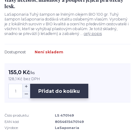
lesk.
LaSaponaria Tuhý šampon se lněným olejem BIO 100 gr. Tuhý
šampon laSaponaria dodává vitalitu oslabeným vlasům. Vyrobený
je z lokálních surovin v BIO kvalitě a ocení ho především cestovatelé i
všichni ti, kteří se vyhýbají plastovým obalům. Je totiž skladný,
snadno se převáží (i letadlem) a zabalený ...
celý popis
Dostupnost
Není skladem
155,0 Kč
/
ks
128,1 Kč
bez DPH
Přidat do košíku
Číslo produktu:
LS 470149
EAN kód:
8054615470149
Výrobce:
LaSaponaria