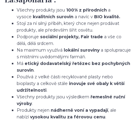
Všechny produkty jsou
100% z přírodních
a
vysoce
kvalitních surovin
a navíc v
BIO kvalitě.
Stojí za ní silný příběh, který chce nejen prodávat
produkty, ale především šířit osvětu.
Podporuje
sociální projekty, Fair trade
a vše co
dělá, dělá srdcem.
Na maximum využívá
lokální suroviny
a spolupracuje
s místními uvědomělými farmáři.
Má
etický dodavatelský řetězec bez pochybných
surovin
.
Používá z velké části recyklované plasty nebo
bioplasty a celkově stále
inovuje své obaly k větší
udržitelnosti
.
Všechny produkty jsou výsledkem
řemeslné ruční
výroby
.
Produkty nejen
nádherně voní a vypadají
, ale
nabízí
vysokou kvalitu za férovou cenu
.