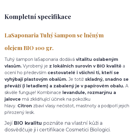
Kompletní specifikace
LaSaponaria
Tuhý šampon se lněným
olejem
BIO 100 gr.
Tuhý šampon laSaponaria dodává
vitalitu oslabeným
vlasům.
Vyrobený je
z lokálních surovin v BIO kvalitě
a
ocení ho především
cestovatelé i všichni ti, kteří se
vyhýbají plastovým obalům.
Je totiž
skladný, snadno se
převáží (i letadlem) a zabalený je v papírovém obalu.
A
skvěle funguje! Kombinace
levandule, rozmarýnu a
jalovce
má zklidňující účinek na pokožku
hlavy.
Citron
zbaví vlasy nečistot, mastnoty a podpoří jejich
přirozený lesk.
Její
BIO kvalitu
poznáte na vlastní kůži a
dosvědčuje ji i certifikace Cosmetici Biologici.