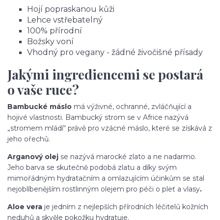
Hojí popraskanou kůži
Lehce vstřebatelný
100% přírodní
Božsky voní
Vhodný pro vegany - žádné živočišné přísady
Jakými ingrediencemi se postará
o vaše ruce?
Bambucké máslo
má výživné, ochranné, zvláčňující a
hojivé vlastnosti. Bambucký strom se v Africe nazývá
„stromem mládí“ právě pro vzácné máslo, které se získává z
jeho ořechů.
Arganový olej
se nazývá marocké zlato a ne nadarmo.
Jeho barva se skutečně podobá zlatu a díky svým
mimořádným hydratačním a omlazujícím účinkům se stal
nejoblíbenějším rostlinným olejem pro péči o pleť a vlasy
.
Aloe vera
je jedním z nejlepších přírodních léčitelů kožních
neduhů a skvěle pokožku hydratuje.