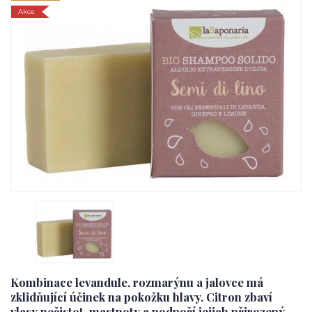
Akce
Kombinace levandule, rozmarýnu a jalovce má
zklidňující účinek na pokožku hlavy. Citron zbaví
vlasy nečistot, mastnoty a podpoří jejich přirozený