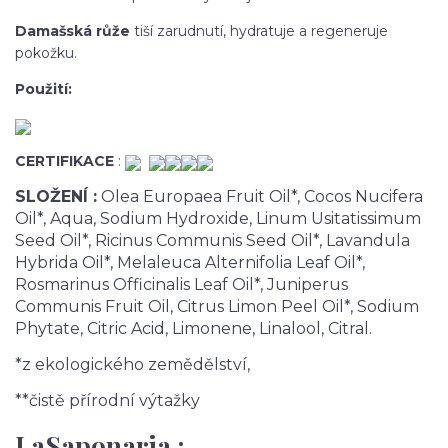
Damašská růže
tiší zarudnutí, hydratuje a regeneruje
pokožku.
Použití:
CERTIFIKACE
:
SLOŽENÍ :
Olea Europaea Fruit Oil*, Cocos Nucifera
Oil*, Aqua, Sodium Hydroxide, Linum Usitatissimum
Seed Oil*, Ricinus Communis Seed Oil*, Lavandula
Hybrida Oil*, Melaleuca Alternifolia Leaf Oil*,
Rosmarinus Officinalis Leaf Oil*, Juniperus
Communis Fruit Oil, Citrus Limon Peel Oil*, Sodium
Phytate, Citric Acid, Limonene, Linalool, Citral.
*z ekologického zemědělství,
**čistě přírodní výtažky
LaSaponaria :